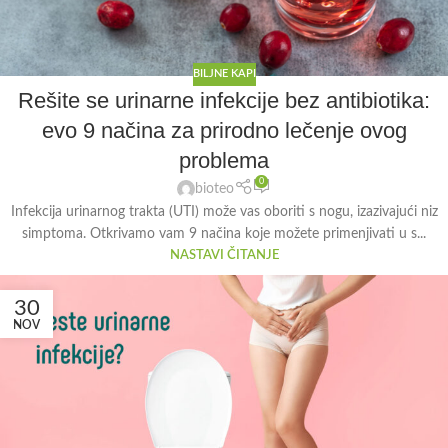
BILJNE KAPI
Rešite se urinarne infekcije bez antibiotika:
evo 9 načina za prirodno lečenje ovog
problema
0
bioteo
Infekcija urinarnog trakta (UTI) može vas oboriti s nogu, izazivajući niz
simptoma. Otkrivamo vam 9 načina koje možete primenjivati u s...
NASTAVI ČITANJE
30
NOV