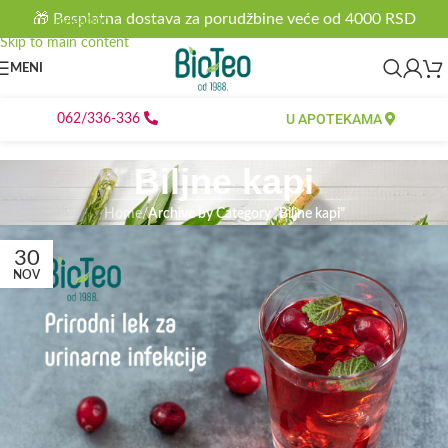
🎁 Besplatna dostava za porudžbine veće od 4000 RSD
Skip to navigation
Skip to main content
MENI
U APOTEKAMA
062/336-336
Biljne kapi
Home
/
Archive by Category "Biljne kapi"
30
NOV