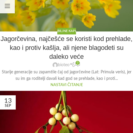
BILJNE KAPI
Jagorčevina, najčešće se koristi kod prehlade,
kao i protiv kašlja, ali njene blagodeti su
daleko veće
0
bioteo
Starije generacije su zapamtile čaj od jagorčevine (Lat: Primula veris), jer
su im ga roditelji davali kad god se prehlade, kao i proti...
NASTAVI ČITANJE
13
SEP