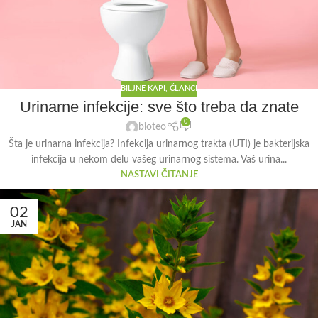
BILJNE KAPI
,
ČLANCI
Urinarne infekcije: sve što treba da znate
0
bioteo
Šta je urinarna infekcija? Infekcija urinarnog trakta (UTI) je bakterijska
infekcija u nekom delu vašeg urinarnog sistema. Vaš urina...
NASTAVI ČITANJE
02
JAN