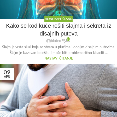
BILJNE KAPI
,
ČLANCI
Kako se kod kuće rešiti šlajma i sekreta iz
disajnih puteva
14
bioteo
Šlajm je vrsta sluzi koja se stvara u plućima i donjim disajnim putevima.
Šlajm je izazavan bolešću i može biti problematično izbaciti ...
NASTAVI ČITANJE
09
APR