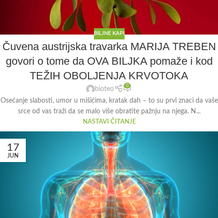
BILJNE KAPI
Čuvena austrijska travarka MARIJA TREBEN
govori o tome da OVA BILJKA pomaže i kod
TEŽIH OBOLJENJA KRVOTOKA
0
bioteo
Osećanje slabosti, umor u mišićima, kratak dah – to su prvi znaci da vaše
srce od vas traži da se malo više obratite pažnju na njega. N...
NASTAVI ČITANJE
17
JUN