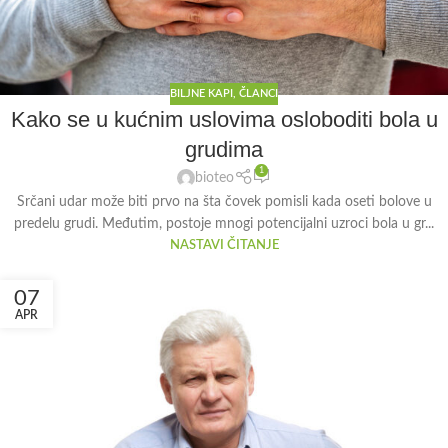
BILJNE KAPI
,
ČLANCI
Kako se u kućnim uslovima osloboditi bola u
grudima
1
bioteo
Srčani udar može biti prvo na šta čovek pomisli kada oseti bolove u
predelu grudi. Međutim, postoje mnogi potencijalni uzroci bola u gr...
NASTAVI ČITANJE
07
APR