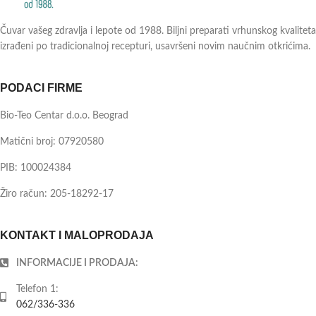
Čuvar vašeg zdravlja i lepote od 1988. Biljni preparati vrhunskog kvaliteta
izrađeni po tradicionalnoj recepturi, usavršeni novim naučnim otkrićima.
PODACI FIRME
Bio-Teo Centar d.o.o. Beograd
Matični broj: 07920580
PIB: 100024384
Žiro račun: 205-18292-17
KONTAKT I MALOPRODAJA
INFORMACIJE I PRODAJA:
Telefon 1:
062/336-336