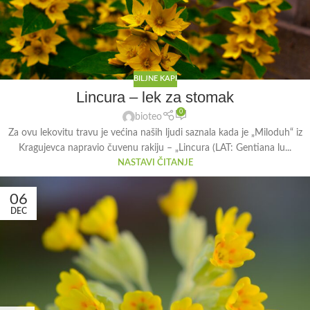
BILJNE KAPI
Lincura – lek za stomak
0
bioteo
Za ovu lekovitu travu je većina naših ljudi saznala kada je „Miloduh“ iz
Kragujevca napravio čuvenu rakiju – „Lincura (LAT: Gentiana lu...
NASTAVI ČITANJE
06
DEC