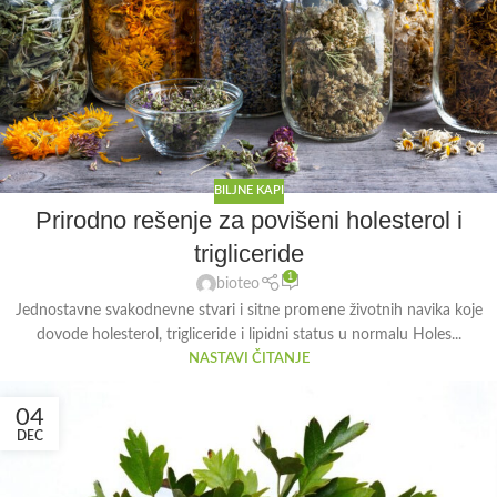
BILJNE KAPI
Prirodno rešenje za povišeni holesterol i
trigliceride
1
bioteo
Jednostavne svakodnevne stvari i sitne promene životnih navika koje
dovode holesterol, trigliceride i lipidni status u normalu Holes...
NASTAVI ČITANJE
04
DEC