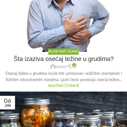
BILJNE KAPI
,
ČLANCI
Šta izaziva osećaj težine u grudima?
0
bioteo
Osećaj težine u grudima može biti uzrokovan različitim mentalnim i
fizičkim zdravstvenim stanjima. Ljudi često povezuju osećaj težine...
NASTAVI ČITANJE
06
JAN