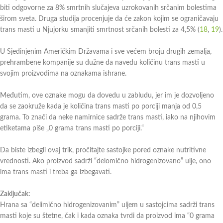
biti odgovorne za 8% smrtnih slučajeva uzrokovanih srčanim bolestima
širom sveta. Druga studija procenjuje da će zakon kojim se ograničavaju
trans masti u Njujorku smanjiti smrtnost srčanih bolesti za 4,5% (
18
,
19
).
U Sjedinjenim Američkim Državama i sve većem broju drugih zemalja,
prehrambene kompanije su dužne da navedu količinu trans masti u
svojim proizvodima na oznakama ishrane.
Međutim, ove oznake mogu da dovedu u zabludu, jer im je dozvoljeno
da se zaokruže kada je količina trans masti po porciji manja od 0,5
grama. To znači da neke namirnice sadrže trans masti, iako na njihovim
etiketama piše „0 grama trans masti po porciji.“
Da biste izbegli ovaj trik, pročitajte sastojke pored oznake nutritivne
vrednosti. Ako proizvod sadrži “delomično hidrogenizovano” ulje, ono
ima trans masti i treba ga izbegavati.
Zaključak:
Hrana sa “delimično hidrogenizovanim” uljem u sastojcima sadrži trans
masti koje su štetne, čak i kada oznaka tvrdi da proizvod ima “0 grama