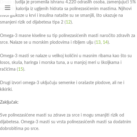
Druga studija je promenila ishranu 4.220 odraslih osoba, zamenjujući 5%
njihovih kalorija iz ugljenih hidrata sa polinezasićenim mastima. Njihovi
nivoi glukoze u krvi i insulina natašte su se smanjili, što ukazuje na
smanjeni rizik od dijabetesa tipa 2 (
12
).
Omega-3 masne kiseline su tip polinezasićenih masti naročito zdravih za
srce. Nalaze se u morskim plodovima i ribljem ulju (
13
,
14
).
Omega-3 masti se nalaze u velikoj količini u masnim ribama kao što su
losos, skuša, haringa i morska tuna, a u manjoj meri u školjkama i
račićima (
1
5
).
Drugi izvori omega-3 uključuju semenke i orašaste plodove, ali ne i
kikiriki.
Zaključak:
Sve polinezasićene masti su zdrave za srce i mogu smanjiti rizik od
dijabetesa. Omega-3 masti su vrsta polinezasićenih masti sa dodatnim
dobrobitima po srce.