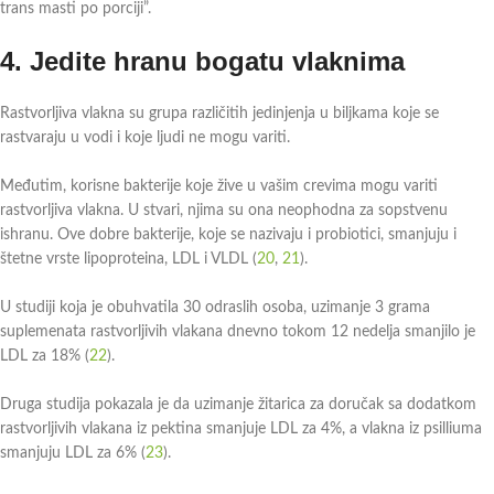
trans masti po porciji”.
4.
Jedite hranu bogatu vlaknima
Rastvorljiva vlakna su grupa različitih jedinjenja u biljkama koje se
rastvaraju u vodi i koje ljudi ne mogu variti.
Međutim, korisne bakterije koje žive u vašim crevima mogu variti
rastvorljiva vlakna. U stvari, njima su ona neophodna za sopstvenu
ishranu. Ove dobre bakterije, koje se nazivaju i probiotici, smanjuju i
štetne vrste lipoproteina, LDL i VLDL (
20
,
21
).
U studiji koja je obuhvatila 30 odraslih osoba, uzimanje 3 grama
suplemenata rastvorljivih vlakana dnevno tokom 12 nedelja smanjilo je
LDL za 18% (
22
).
Druga studija pokazala je da uzimanje žitarica za doručak sa dodatkom
rastvorljivih vlakana iz pektina smanjuje LDL za 4%, a vlakna iz psilliuma
smanjuju LDL za 6% (
23
).