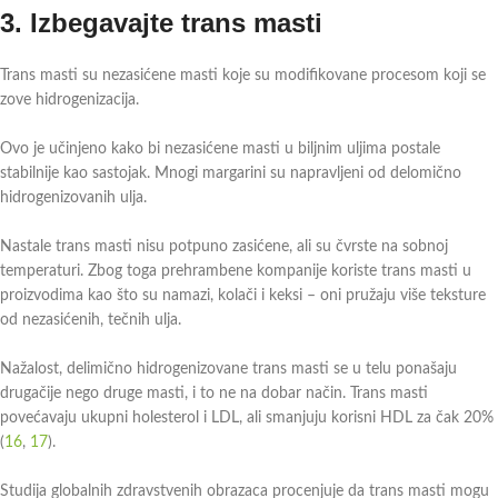
3.
Izbegavajte trans masti
Trans masti su nezasićene masti koje su modifikovane procesom koji se
zove hidrogenizacija.
Ovo je učinjeno kako bi nezasićene masti u biljnim uljima postale
stabilnije kao sastojak. Mnogi margarini su napravljeni od delomično
hidrogenizovanih ulja.
Nastale trans masti nisu potpuno zasićene, ali su čvrste na sobnoj
temperaturi. Zbog toga prehrambene kompanije koriste trans masti u
proizvodima kao što su namazi, kolači i keksi – oni pružaju više teksture
od nezasićenih, tečnih ulja.
Nažalost, delimično hidrogenizovane trans masti se u telu ponašaju
drugačije nego druge masti, i to ne na dobar način. Trans masti
povećavaju ukupni holesterol i LDL, ali smanjuju korisni HDL za čak 20%
(
16
,
17
).
Studija globalnih zdravstvenih obrazaca procenjuje da trans masti mogu