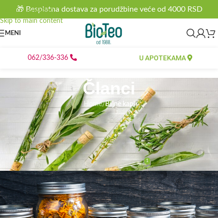
🎁 Besplatna dostava za porudžbine veće od 4000 RSD
Skip to navigation
Skip to main content
MENI
U APOTEKAMA
062/336-336
Članci
Home
/
Biljne kapi
BILJNE KAPI
Prirodno rešenje za povišeni
holesterol i trigliceride
1
bioteo
On 06.01.2019.