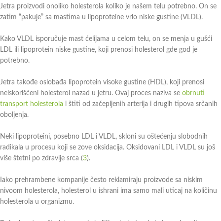
Jetra proizvodi onoliko holesterola koliko je našem telu potrebno. On se
zatim “pakuje” sa mastima u lipoproteine vrlo niske gustine (VLDL).
Kako VLDL isporučuje mast ćelijama u celom telu, on se menja u gušći
LDL ili lipoprotein niske gustine, koji prenosi holesterol gde god je
potrebno.
Jetra takođe oslobađa lipoprotein visoke gustine (HDL), koji prenosi
neiskorišćeni holesterol nazad u jetru. Ovaj proces naziva se
obrnuti
transport holesterola
i štiti od začepljenih arterija i drugih tipova srčanih
oboljenja.
Neki lipoproteini, posebno LDL i VLDL, skloni su oštećenju slobodnih
radikala u procesu koji se zove oksidacija. Oksidovani LDL i VLDL su još
više štetni po zdravlje srca (
3
).
Iako prehrambene kompanije često reklamiraju proizvode sa niskim
nivoom holesterola, holesterol u ishrani ima samo mali uticaj na količinu
holesterola u organizmu.