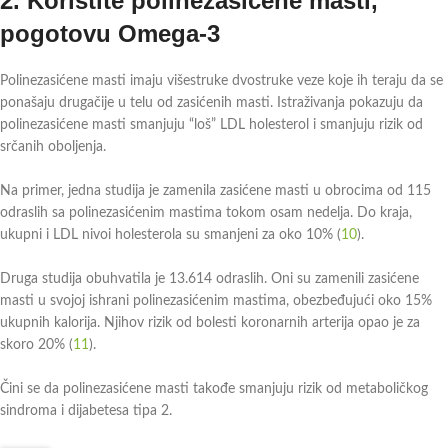
2.
Koristite polinezasićene masti,
pogotovu Omega-3
Polinezasićene masti imaju višestruke dvostruke veze koje ih teraju da se
ponašaju drugačije u telu od zasićenih masti. Istraživanja pokazuju da
polinezasićene masti smanjuju “loš” LDL holesterol i smanjuju rizik od
srčanih oboljenja.
Na primer, jedna studija je zamenila zasićene masti u obrocima od 115
odraslih sa polinezasićenim mastima tokom osam nedelja. Do kraja,
ukupni i LDL nivoi holesterola su smanjeni za oko 10% (
10
).
Druga studija obuhvatila je 13.614 odraslih. Oni su zamenili zasićene
masti u svojoj ishrani polinezasićenim mastima, obezbeđujući oko 15%
ukupnih kalorija. Njihov rizik od bolesti koronarnih arterija opao je za
skoro 20% (
11
).
Čini se da polinezasićene masti takođe smanjuju rizik od metaboličkog
sindroma i dijabetesa tipa 2.