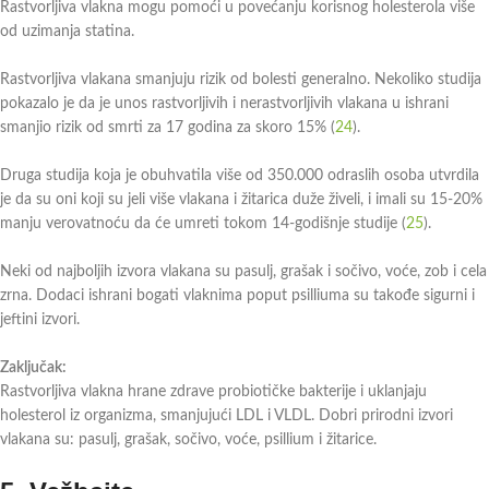
Rastvorljiva vlakna mogu pomoći u povećanju korisnog holesterola više
od uzimanja statina.
Rastvorljiva vlakana smanjuju rizik od bolesti generalno. Nekoliko studija
pokazalo je da je unos rastvorljivih i nerastvorljivih vlakana u ishrani
smanjio rizik od smrti za 17 godina za skoro 15% (
24
).
Druga studija koja je obuhvatila više od 350.000 odraslih osoba utvrdila
je da su oni koji su jeli više vlakana i žitarica duže živeli, i imali su 15-20%
manju verovatnoću da će umreti tokom 14-godišnje studije (
25
).
Neki od najboljih izvora vlakana su pasulj, grašak i sočivo, voće, zob i cela
zrna. Dodaci ishrani bogati vlaknima poput psilliuma su takođe sigurni i
jeftini izvori.
Zaključak:
Rastvorljiva vlakna hrane zdrave probiotičke bakterije i uklanjaju
holesterol iz organizma, smanjujući LDL i VLDL. Dobri prirodni izvori
vlakana su: pasulj, grašak, sočivo, voće, psillium i žitarice.