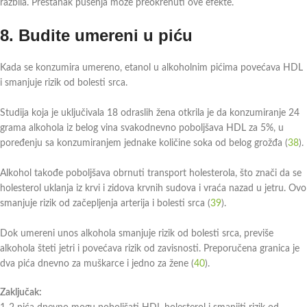
razbila. Prestanak pušenja može preokrenuti ove efekte.
8.
Budite umereni u piću
Kada se konzumira umereno, etanol u alkoholnim pićima povećava HDL
i smanjuje rizik od bolesti srca.
Studija koja je uključivala 18 odraslih žena otkrila je da konzumiranje 24
grama alkohola iz belog vina svakodnevno poboljšava HDL za 5%, u
poređenju sa konzumiranjem jednake količine soka od belog grožđa (
38
).
Alkohol takođe poboljšava obrnuti transport holesterola, što znači da se
holesterol uklanja iz krvi i zidova krvnih sudova i vraća nazad u jetru. Ovo
smanjuje rizik od začepljenja arterija i bolesti srca (
39
).
Dok umereni unos alkohola smanjuje rizik od bolesti srca, previše
alkohola šteti jetri i povećava rizik od zavisnosti. Preporučena granica je
dva pića dnevno za muškarce i jedno za žene (
40
).
Zaključak: