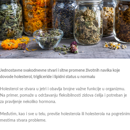
Jednostavne svakodnevne stvari i sitne promene životnih navika koje
dovode holesterol, trigliceride i lipidni status u normalu
Holesterol se stvara u jetri i obavlja brojne važne funkcije u organizmu.
Na primer, pomaže u održavanju fleksibilnosti zidova ćelija i potreban je
za pravljenje nekoliko hormona.
Međutim, kao i sve u telu, previše holesterola ili holesterola na pogrešnim
mestima stvara probleme.