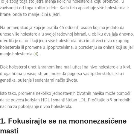
To je zbog toga što jetra menja količinu holesterola koju proizvodi, u
zavisnosti od toga koliko jedete. Kada telo apsorbuje više holesterola iz
hrane, onda to manje čini u jetri.
Na primer, studija koja je pratila 45 odraslih osoba kojima je dato da
unose više holesterola u svojoj redovnoj ishrani, u obliku dva jaja dnevno,
utvrdila je da oni koji jedu više holesterola nisu imali veći nivo ukupnog
holesterola ili promene u lipoproteinima, u poređenju sa onima koji su jeli
manje holesterola (
4
).
Dok holesterol unet ishranom ima mali uticaj na nivo holesterola u krvi,
druga hrana u vašoj ishrani može da pogorša vaš lipidni status, kao i
genetika, pušenje i sedentarni način života.
Isto tako, promena nekoliko jednostavnih životnih navika može pomoći
da se poveća koristan HDL i smanji štetan LDL. Pročitajte o 9 prirodnih
načina za poboljšanje nivoa holesterola.
1.
Fokusirajte se na mononezasićene
masti