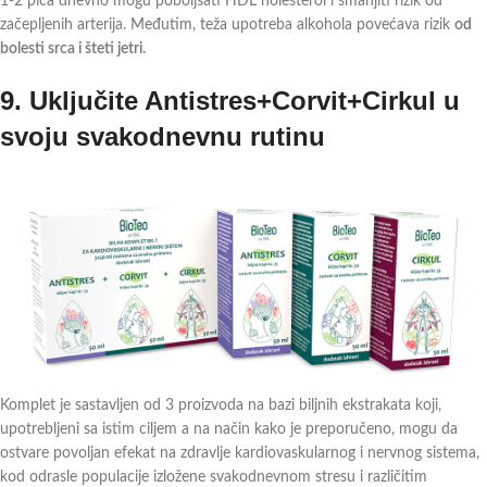
1-2 pića dnevno mogu poboljšati HDL holesterol i smanjiti rizik od
začepljenih arterija. Međutim, teža upotreba alkohola povećava rizik
od
bolesti srca i šteti jetri.
9.
Uključite Antistres+Corvit+Cirkul u
svoju svakodnevnu rutinu
Komplet je sastavljen od 3 proizvoda na bazi biljnih ekstrakata koji,
upotrebljeni sa istim ciljem a na način kako je preporučeno, mogu da
ostvare povoljan efekat na zdravlje kardiovaskularnog i nervnog sistema,
kod odrasle populacije izložene svakodnevnom stresu i različitim