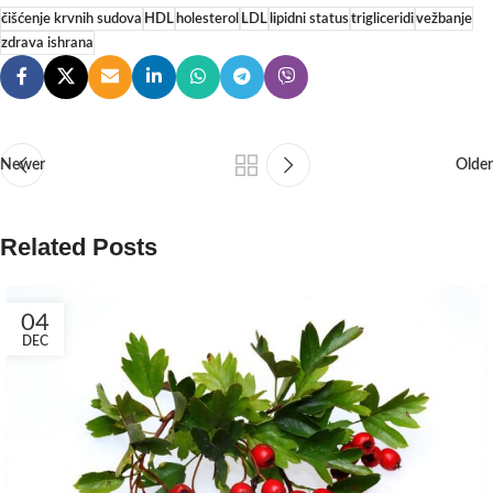
čišćenje krvnih sudova
HDL
holesterol
LDL
lipidni status
trigliceridi
vežbanje
zdrava ishrana
Newer
Older
Related Posts
04
DEC