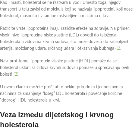
Kao i masti, holesterol se ne rastvara u vodi. Umesto toga, njegov
transport u telu zavisi od molekula koji se nazivaju lipoproteini, koji nose
holesterol, masnoću i vitamine rastvorljive u mastima u krvi.
Različite vrste lipoproteina imaju različite efekte na zdravlje. Na primer,
visoki nivo lipoproteina niske gustine (LDL) dovodi do taloženja
holesterola u zidovima krvnih sudova, što može dovesti do začepljenih
arterija, moždanog udara, srčanog udara i otkazivanja bubrega (
1
).
Nasuprot tome, lipoprotein visoke gustine (HDL) pomaže da se
holesterol ukloni sa zidova krvnih sudova i pomaže u sprečavanju ovih
bolesti (
2
).
U ovom članku možete pročitati o nekim prirodnim i jednostavnim
načinima za smanjenje “lošeg” LDL holesterola i povećanje količine
“dobrog” HDL holesterola u krvi.
Veza između dijetetskog i krvnog
holesterola