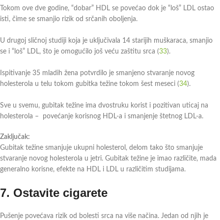
Tokom ove dve godine, “dobar” HDL se povećao dok je “loš” LDL ostao
isti, čime se smanjio rizik od srčanih oboljenja.
U drugoj sličnoj studiji koja je uključivala 14 starijih muškaraca, smanjio
se i “loš” LDL, što je omogućilo još veću zaštitu srca (
33
).
Ispitivanje 35 mladih žena potvrdilo je smanjeno stvaranje novog
holesterola u telu tokom gubitka težine tokom šest meseci (
34
).
Sve u svemu, gubitak težine ima dvostruku korist i pozitivan uticaj na
holesterola – povećanje korisnog HDL-a i smanjenje štetnog LDL-a.
Zaključak:
Gubitak težine smanjuje ukupni holesterol, delom tako što smanjuje
stvaranje novog holesterola u jetri. Gubitak težine je imao različite, mada
generalno korisne, efekte na HDL i LDL u različitim studijama.
7.
Ostavite cigarete
Pušenje povećava rizik od bolesti srca na više načina. Jedan od njih je