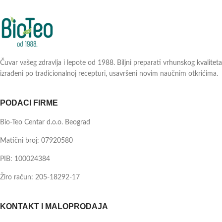
Čuvar vašeg zdravlja i lepote od 1988. Biljni preparati vrhunskog kvaliteta
izrađeni po tradicionalnoj recepturi, usavršeni novim naučnim otkrićima.
PODACI FIRME
Bio-Teo Centar d.o.o. Beograd
Matični broj: 07920580
PIB: 100024384
Žiro račun: 205-18292-17
KONTAKT I MALOPRODAJA