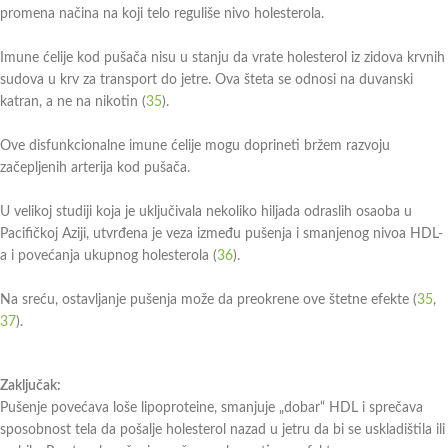
promena načina na koji telo reguliše nivo holesterola.
Imune ćelije kod pušača nisu u stanju da vrate holesterol iz zidova krvnih
sudova u krv za transport do jetre. Ova šteta se odnosi na duvanski
katran, a ne na nikotin (
35
).
Ove disfunkcionalne imune ćelije mogu doprineti bržem razvoju
začepljenih arterija kod pušača.
U velikoj studiji koja je uključivala nekoliko hiljada odraslih osaoba u
Pacifičkoj Aziji, utvrđena je veza između pušenja i smanjenog nivoa HDL-
a i povećanja ukupnog holesterola (
36
).
Na sreću, ostavljanje pušenja može da preokrene ove štetne efekte (
35
,
37
).
Zaključak:
Pušenje povećava loše lipoproteine, smanjuje „dobar“ HDL i sprečava
sposobnost tela da pošalje holesterol nazad u jetru da bi se uskladištila ili