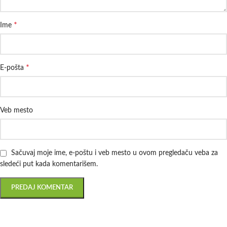
*
Ime
*
E-pošta
Veb mesto
Sačuvaj moje ime, e-poštu i veb mesto u ovom pregledaču veba za
sledeći put kada komentarišem.