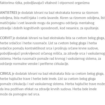
faktorima rizika, poboljšavajući vitalnost i otpornost organizma
ANTISTRES
je dodatak ishrani na bazi ekstrakata korena sa rizomom
odoljena, lista matičnjaka i cveta lavande. Koren sa rizomom odoljena, list
matičnjaka i cvet lavande mogu da pomognu održanju mentalnog
zdravlja i dobrih kognitivnih sposobnosti, kod nesanice, za opuštanje.
CORVIT
je dodatak ishrani na bazi ekstrakata lista sa cvetom belog gloga,
herbe srdačice i herbe rusomače. List sa cvetom belog gloga i herba
srdačice pomažu kontraktilnost srca i proširuju srčane krvne sudove,
poboljšavajući prokrvljenost srčanog mišića, za zdravlje srca i vaskularnog
sistema. Herba rusomače pomaže rad krvnog i vaskularnog sistema, za
održanje normalne venske i periferne cirkulacije.
CIRKUL
je dodatak ishrani na bazi ekstrakata lista sa cvetom belog gloga,
herbe hajdučke trave i herbe bele imele. List sa cvetom belog gloga
pomaže cirkulaciju i rad vaskularnog sistema. Herba hajdučke trave može
da ima pozitivan efekat na zdravlje krvnih sudova. Herba bele imele
može da pomogne rad srca.