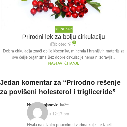
BILJNE KAPI
Prirodni lek za bolju cirkulaciju
3
bioteo
Dobra cirkulacija znači obilje kiseonika, minerala i hranljivih materija za
sve ćelije organizma Bez dobre cirkulacije nema ni zdravlja...
NASTAVI ČITANJE
Jedan komentar za “
Prirodno rešenje
za povišeni holesterol i trigliceride
”
Nadica Stojanovic
kaže:
31.01.2019. u 12:17 pm
Hvala na divnim poucnim stvarima koje ste izneli.