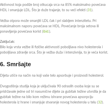
Aktivnost koja podiže broj otkucaja srca na 85% maksimalno povećava
HDL i smanjuje LDL. Što je duže trajanje, to su veći efekti (
31
).
Vežba otpora može smanjiti LDL čak i pri slabijem intenzitetu. Pri
maksimalnom naporu povećava se HDL. Povećanje broja setova ili
ponavljanja povećava korist (
ibid.
).
Zaključak:
Bilo koja vrsta vežbe ili fizičke aktivnosti poboljšava nivo holesterola i
poboljšava zdravlje srca. Što je vežba duža i intenzivnija, to je veća korist.
6.
Smršajte
Dijeta utiče na način na koji vaše telo apsorbuje i proizvodi holesterol.
Dvogodišnja studija koja je uključivala 90 odraslih osoba koje su se
pridržavale jedne od tri nasumične dijete za gubitak težine utvrdila je da
gubitak težine na bilo kom režimu ishrane povećava apsorpciju
holesterola iz hrane i smanjuje stvaranje novog holesterola u telu (
32
).