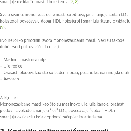
smanjuje oksidaciju masti i holesterola (
7
,
8
).
Sve u svemu, mononezasićene masti su zdrave, jer smanjuju štetan LDL
holesterol, povećavaju dobar HDL holesterol i smanjuju štetnu oksidaciju
(
9
).
Evo nekoliko prirodnih izvora mononezasićenih masti. Neki su takođe
dobri izvori polinezasićenih masti:
– Masline i maslinovo ulje
– Ulje repice
– Orašasti plodovi, kao što su bademi, orasi, pecani, lešnici i indijski orah
– Avocado
Zaključak:
Mononezasićene masti kao što su maslinovo ulje, ulje kanole, orašasti
plodovi i avokado smanjuju “loš” LDL, povećavaju “dobar” HDL i
smanjuju oksidaciju koja doprinosi začepljenim arterijama.