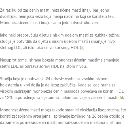
Za razliku od zasićenih masti, nezasićene masti imaju bar jednu
dvostruku hemijsku vezu koja menja način na koji se koriste u telu.
Mononezasićene masti imaju samo jednu dvostruku vezu.
Iako neki preporučuju dijetu s niskim udelom masti za gubitak težine,
studija je potvrdila da dijetu s niskim udelom masti i smanjuje nivo
štetnog LDL, ali isto tako i nivo korisnog HDL (
5
).
Nasuprot tome, ishrana bogata mononezasićenim mastima smanjuje
štetni LDL, ali održava zdravi HDL na istom nivou.
Studija koja je obuhvatala 24 odrasle osobe sa visokim nivoom
holesterola u krvi došla je do istog zaključka. Kada se jede hrana sa
visokim sadržajem mononezasićenih masnoća povećava se korisni HDL
za 12%, u poređenju sa dijetom sa niskim sadržajem zasićenih masti (
6
).
Mononezasićene masti mogu takođe smanjiti oksidaciju lipoproteina, što
koristi začepljenim arterijama. Ispitivanje izvršeno na 26 osoba otkrilo je
da zamena polinezasićenih masti mononezasićenim mastima u ishrani