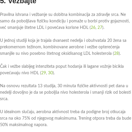
5.
Vežbajte
Pravilna ishrana i vežbanje su dobitna kombinacija za zdravlje srca. Ne
samo da poboljšava fizičku kondiciju i pomaže u borbi protiv gojaznosti,
već smanjuje štetne LDL i povećava korisne HDL (
26
,
27
).
U jednoj studiji koja je trajala dvanaest nedelja i obuhvatala 20 žena sa
prekomernom težinom, kombinovane aerobne i vežbe opterećenja
smanjile su nivo posebno štetnog oksidisanog LDL holesterola (
28
).
Čak i vežbe slabijeg intenziteta poput hodanja ili lagane vožnje bicikla
povećavaju nivo HDL (
29
,
30
).
Na osnovu rezultata 13 studija, 30 minuta fizičke aktivnosti pet dana u
nedelji dovoljno je da se poboljša nivo holesterola i smanji rizik od bolesti
srca.
U idealnom slučaju, aerobna aktivnost treba da podigne broj otkucaja
srca na oko 75% od njegovog maksimuma. Trening otpora treba da bude
50% maksimalnog napora.