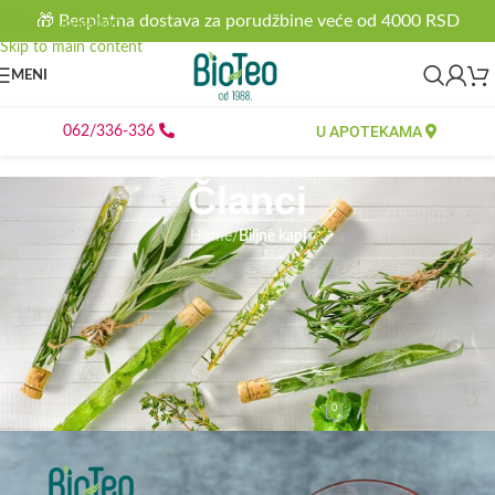
🎁 Besplatna dostava za porudžbine veće od 4000 RSD
Skip to navigation
Skip to main content
MENI
U APOTEKAMA
062/336-336
Članci
Home
/
Biljne kapi
BILJNE KAPI
Rešite se urinarne infekcije bez
antibiotika: evo 9 načina za
prirodno lečenje ovog problema
0
bioteo
On 30.11.2023.