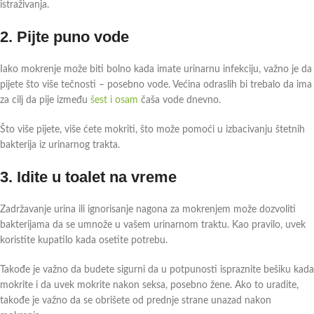
istraživanja.
2. Pijte puno vode
Iako mokrenje može biti bolno kada imate urinarnu infekciju, važno je da
pijete što više tečnosti – posebno vode. Većina odraslih bi trebalo da ima
za cilj da pije između
šest i osam
čaša vode dnevno.
Što više pijete, više ćete mokriti, što može pomoći u izbacivanju štetnih
bakterija iz urinarnog trakta.
3. Idite u toalet na vreme
Zadržavanje urina ili ignorisanje nagona za mokrenjem može dozvoliti
bakterijama da se umnože u vašem urinarnom traktu. Kao pravilo, uvek
koristite kupatilo kada osetite potrebu.
Takođe je važno da budete sigurni da u potpunosti ispraznite bešiku kada
mokrite i da uvek mokrite nakon seksa, posebno žene. Ako to uradite,
takođe je važno da se obrišete od prednje strane unazad nakon