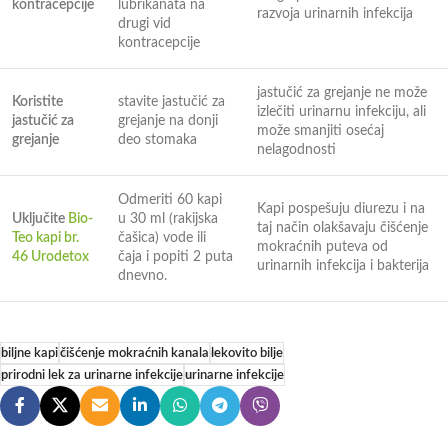
kontracepcije
lubrikanata na
razvoja urinarnih infekcija
drugi vid
kontracepcije
jastučić za grejanje ne može
Koristite
stavite jastučić za
izlečiti urinarnu infekciju, ali
jastučić za
grejanje na donji
može smanjiti osećaj
grejanje
deo stomaka
nelagodnosti
Odmeriti 60 kapi
Kapi pospešuju diurezu i na
Uključite
Bio-
u 30 ml (rakijska
taj način olakšavaju čišćenje
Teo kapi br.
čašica) vode ili
mokraćnih puteva od
46 Urodetox
čaja i popiti 2 puta
urinarnih infekcija i bakterija
dnevno.
biljne kapi
čišćenje mokraćnih kanala
lekovito bilje
prirodni lek za urinarne infekcije
urinarne infekcije