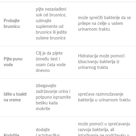
pijte nezaslađeni
sok od brusnice,
može sprečiti bakterije da se
Probajte
uzimajte
prilepe na ćelije u vašem
brusnicu
suplemente od
urinarnom traktu
brusnice ili jedite
sušene brusnice
Cilj je da pijete
Hidratacija može pomoći
Pijte puno
između šest i
izbacivanju bakterija iz
vode
osam čaša vode
urinarnog trakta
dnevno
izbegavajte
zadržavanje urina i
Idite u toalet
sprečava razmnožavanje
potpuno ispraznite
na vreme
bakterija u urinarnom traktu
bešiku kada
mokrite
može pomoći u sprečavanju
dodajte
razvoja bakterija, ali
Koristite
Lactobacillus
istraživanja ne podržavaju u