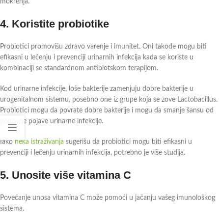
mokrenja.
4. Koristite probiotike
Probiotici promovišu zdravo varenje i imunitet. Oni takođe mogu biti
efikasni u lečenju i prevenciji urinarnih infekcija kada se koriste u
kombinaciji se standardnom antibiotskom terapijom.
Kod urinarne infekcije, loše bakterije zamenjuju dobre bakterije u
urogenitalnom sistemu, posebno one iz grupe koja se zove Lactobacillus.
Probiotici mogu da povrate dobre bakterije i mogu da smanje šansu od
ponovne pojave urinarne infekcije.
Iako
neka istraživanja
sugerišu da probiotici mogu biti efikasni u
prevenciji i lečenju urinarnih infekcija, potrebno je više studija.
5. Unosite više vitamina C
Povećanje unosa vitamina C može pomoći u jačanju vašeg imunološkog
sistema.