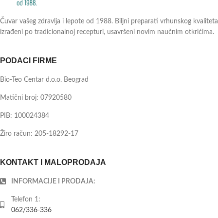
Čuvar vašeg zdravlja i lepote od 1988. Biljni preparati vrhunskog kvaliteta
izrađeni po tradicionalnoj recepturi, usavršeni novim naučnim otkrićima.
PODACI FIRME
Bio-Teo Centar d.o.o. Beograd
Matični broj: 07920580
PIB: 100024384
Žiro račun: 205-18292-17
KONTAKT I MALOPRODAJA
INFORMACIJE I PRODAJA:
Telefon 1:
062/336-336