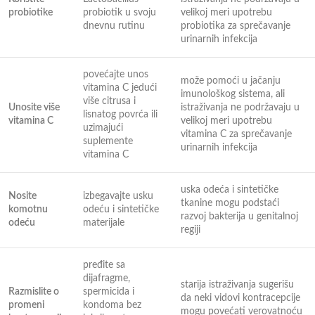
probiotike
probiotik u svoju
velikoj meri upotrebu
dnevnu rutinu
probiotika za sprečavanje
urinarnih infekcija
povećajte unos
može pomoći u jačanju
vitamina C jedući
imunološkog sistema, ali
više citrusa i
Unosite više
istraživanja ne podržavaju u
lisnatog povrća ili
vitamina C
velikoj meri upotrebu
uzimajući
vitamina C za sprečavanje
suplemente
urinarnih infekcija
vitamina C
uska odeća i sintetičke
Nosite
izbegavajte usku
tkanine mogu podstaći
komotnu
odeću i sintetičke
razvoj bakterija u genitalnoj
odeću
materijale
regiji
pređite sa
dijafragme,
starija istraživanja sugerišu
Razmislite o
spermicida i
da neki vidovi kontracepcije
promeni
kondoma bez
mogu povećati verovatnoću