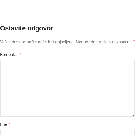
Ostavite odgovor
*
Vaša adresa e-pošte neće biti objavljena.
Neophodna polja su označena
*
Komentar
*
Ime