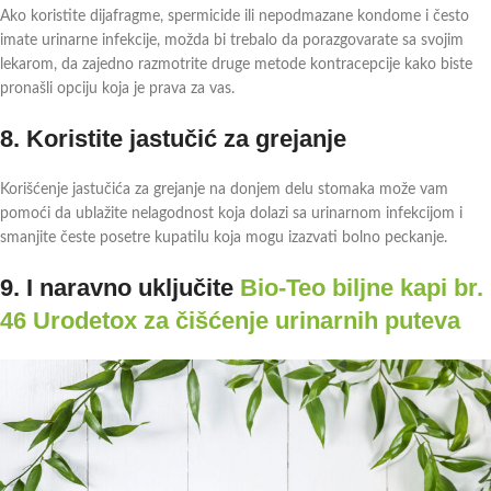
Ako koristite dijafragme, spermicide ili nepodmazane kondome i često
imate urinarne infekcije, možda bi trebalo da porazgovarate sa svojim
lekarom, da zajedno razmotrite druge metode kontracepcije kako biste
pronašli opciju koja je prava za vas.
8. Koristite jastučić za grejanje
Korišćenje jastučića za grejanje na donjem delu stomaka može vam
pomoći da ublažite nelagodnost koja dolazi sa urinarnom infekcijom i
smanjite česte posetre kupatilu koja mogu izazvati bolno peckanje.
9. I naravno uključite
Bio-Teo biljne kapi br.
46 Urodetox za čišćenje urinarnih puteva