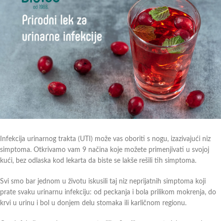
Infekcija urinarnog trakta (UTI) može vas oboriti s nogu, izazivajući niz
simptoma. Otkrivamo vam 9 načina koje možete primenjivati u svojoj
kući, bez odlaska kod lekarta da biste se lakše rešili tih simptoma.
Svi smo bar jednom u životu iskusili taj niz neprijatnih simptoma koji
prate svaku urinarnu infekciju: od peckanja i bola prilikom mokrenja, do
krvi u urinu i bol u donjem delu stomaka ili karličnom regionu.