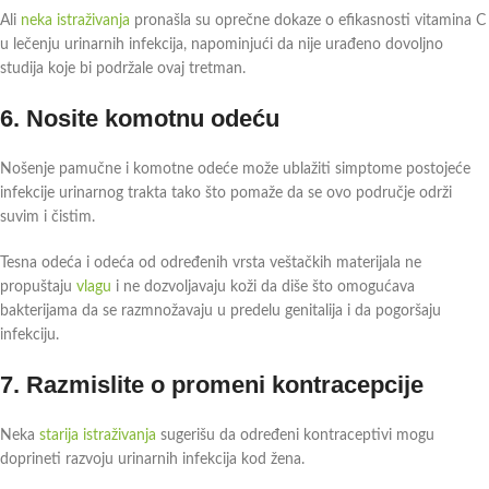
Ali
neka istraživanja
pronašla su oprečne dokaze o efikasnosti vitamina C
u lečenju urinarnih infekcija, napominjući da nije urađeno dovoljno
studija koje bi podržale ovaj tretman.
6. Nosite komotnu odeću
Nošenje pamučne i komotne odeće može ublažiti simptome postojeće
infekcije urinarnog trakta tako što pomaže da se ovo područje održi
suvim i čistim.
Tesna odeća i odeća od određenih vrsta veštačkih materijala ne
propuštaju
vlagu
i ne dozvoljavaju koži da diše što omogućava
bakterijama da se razmnožavaju u predelu genitalija i da pogoršaju
infekciju.
7. Razmislite o promeni kontracepcije
Neka
starija istraživanja
sugerišu da određeni kontraceptivi mogu
doprineti razvoju urinarnih infekcija kod žena.