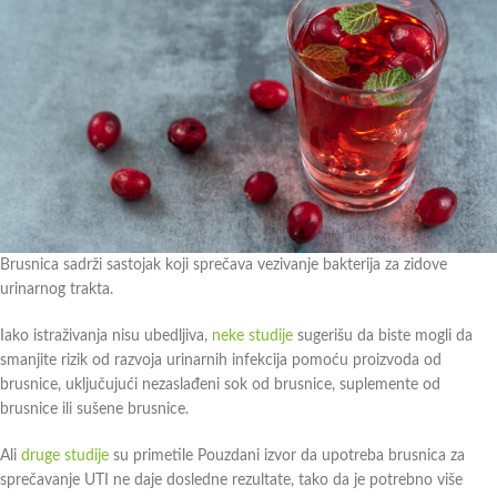
Brusnica sadrži sastojak koji sprečava vezivanje bakterija za zidove
urinarnog trakta.
Iako istraživanja nisu ubedljiva,
neke studije
sugerišu da biste mogli da
smanjite rizik od razvoja urinarnih infekcija pomoću proizvoda od
brusnice, uključujući nezaslađeni sok od brusnice, suplemente od
brusnice ili sušene brusnice.
Ali
druge studije
su primetile Pouzdani izvor da upotreba brusnica za
sprečavanje UTI ne daje dosledne rezultate, tako da je potrebno više