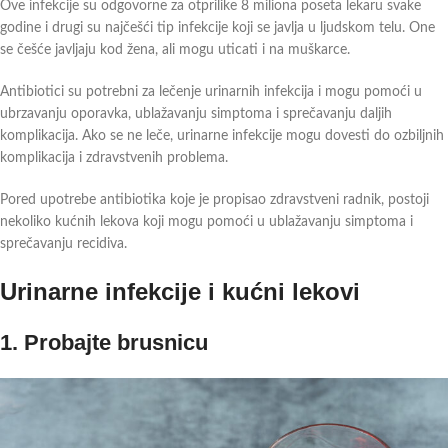
Ove infekcije su odgovorne za otprilike 8 miliona poseta lekaru svake
godine i drugi su najčešći tip infekcije koji se javlja u ljudskom telu. One
se češće javljaju kod žena, ali mogu uticati i na muškarce.
Antibiotici su potrebni za lečenje urinarnih infekcija i mogu pomoći u
ubrzavanju oporavka, ublažavanju simptoma i sprečavanju daljih
komplikacija. Ako se ne leče, urinarne infekcije mogu dovesti do ozbiljnih
komplikacija i zdravstvenih problema.
Pored upotrebe antibiotika koje je propisao zdravstveni radnik, postoji
nekoliko kućnih lekova koji mogu pomoći u ublažavanju simptoma i
sprečavanju recidiva.
Urinarne infekcije i kućni lekovi
1. Probajte brusnicu