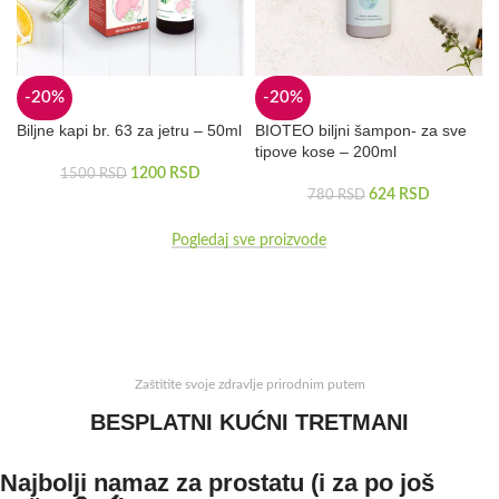
-20%
-20%
Biljne kapi br. 63 za jetru – 50ml
BIOTEO biljni šampon- za sve
tipove kose – 200ml
1200
RSD
1500
RSD
624
RSD
780
RSD
Pogledaj sve proizvode
Zaštitite svoje zdravlje prirodnim putem
BESPLATNI KUĆNI TRETMANI
Najbolji namaz za prostatu (i za po još