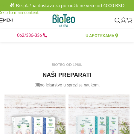
🎁 Besplatna dostava za porudžbine veće od 4000 RSD
Skip to navigation
Skip to main content
MENI
U APOTEKAMA
062/336-336
BIOTEO OD 1988.
NAŠI PREPARATI
Biljno lekarstvo u sprezi sa naukom.