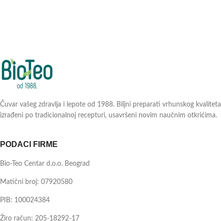
Čuvar vašeg zdravlja i lepote od 1988. Biljni preparati vrhunskog kvaliteta
izrađeni po tradicionalnoj recepturi, usavršeni novim naučnim otkrićima.
PODACI FIRME
Bio-Teo Centar d.o.o. Beograd
Matični broj: 07920580
PIB: 100024384
Žiro račun: 205-18292-17