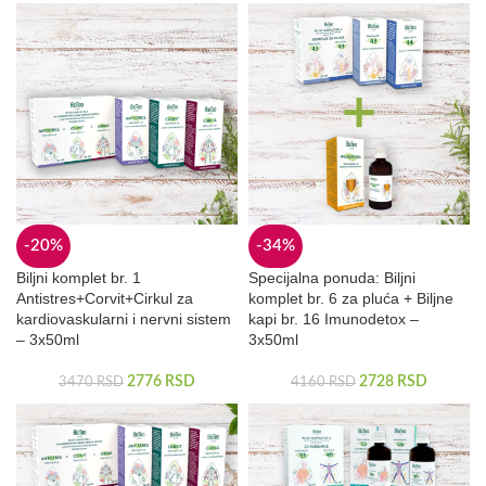
-20%
-34%
Biljni komplet br. 1
Specijalna ponuda: Biljni
Antistres+Corvit+Cirkul za
komplet br. 6 za pluća + Biljne
kardiovaskularni i nervni sistem
kapi br. 16 Imunodetox –
– 3x50ml
3x50ml
2776
RSD
2728
RSD
3470
RSD
4160
RSD