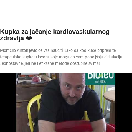
Kupka za jačanje kardiovaskularnog
zdravlja ❤️
Momčilo Antonijević
će vas naučiti kako da kod kuće pripremite
terapeutske kupke u lavoru koje mogu da vam poboljšaju cirkulaciju.
Jednostavne, jeftine i efikasne metode dostupne svima!