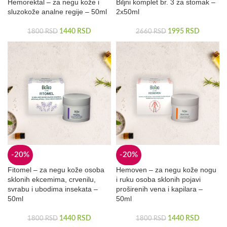
Hemorektal – za negu kože i
Biljni komplet br. 3 za stomak –
sluzokože analne regije – 50ml
2x50ml
1440
RSD
1995
RSD
1800
RSD
2660
RSD
-20%
-20%
Fitomel – za negu kože osoba
Hemoven – za negu kože nogu
sklonih ekcemima, crvenilu,
i ruku osoba sklonih pojavi
svrabu i ubodima insekata –
proširenih vena i kapilara –
50ml
50ml
1440
RSD
1440
RSD
1800
RSD
1800
RSD