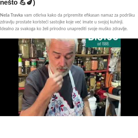
nešto 💪🍆)
Neša Travka
vam otkriva kako da pripremite efikasan namaz za podršku
zdravlju prostate koristeći sastojke koje već imate u svojoj kuhinji.
Idealno za svakoga ko želi prirodno unaprediti svoje muško zdravlje.