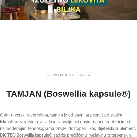
NOVA NAUČNA OTKRIĆA
TAMJAN (Boswellia kapsule®)
Osim u verskim obredima,
tamjan
je od davnina poznat po svojim
lekovitim svojstvima, a sada je zahvaljujući novim naučnim otkrićima i
najmodernijim tehnologijama izrade, dostupan i kao dijetetski suplement.
BIOTEO Boswellia kapsule®
sadrže prečišćenu mešavinu triterpenskih