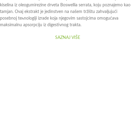
kiselina iz oleogumirezine drveta Boswellia serrata, koju poznajemo kao
tamjan. Ovaj ekstrakt je jedinstven na našem tržištu zahvaljujući
posebnoj teһnologiji izrade koja njegovim sastojcima omogućava
maksimalnu apsorpciju iz digestivnog trakta.
SAZNAJ VIŠE