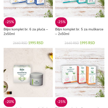
-25%
-25%
Biljni komplet br. 6 za pluća –
Biljni komplet br. 5 za muškarce
2x50ml
– 2x50ml
1995
RSD
1995
RSD
2660
RSD
2660
RSD
-20%
-25%