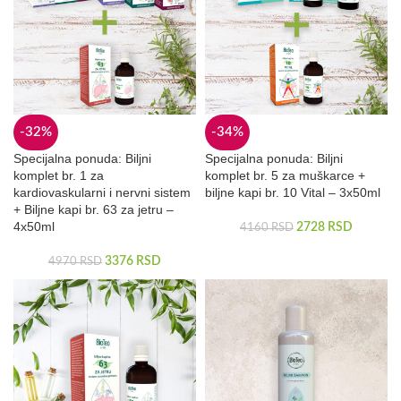
-32%
-34%
Specijalna ponuda: Biljni
Specijalna ponuda: Biljni
komplet br. 1 za
komplet br. 5 za muškarce +
kardiovaskularni i nervni sistem
biljne kapi br. 10 Vital – 3x50ml
+ Biljne kapi br. 63 za jetru –
4x50ml
2728
RSD
4160
RSD
3376
RSD
4970
RSD