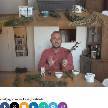
cvet
jagorčevina
kašalj
prehlada