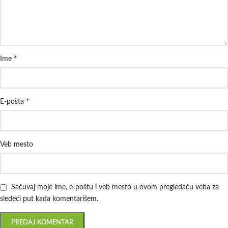
*
Ime
*
E-pošta
Veb mesto
Sačuvaj moje ime, e-poštu i veb mesto u ovom pregledaču veba za
sledeći put kada komentarišem.