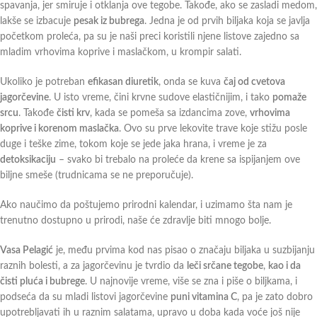
spavanja, jer smiruje i otklanja ove tegobe. Takođe, ako se zasladi medom,
lakše se izbacuje
pesak iz bubrega
. Jedna je od prvih biljaka koja se javlja
početkom proleća, pa su je naši preci koristili njene listove zajedno sa
mladim vrhovima koprive i maslačkom, u krompir salati.
Ukoliko je potreban
efikasan diuretik
, onda se kuva
čaj od cvetova
jagorčevine
. U isto vreme, čini krvne sudove elastičnijim, i tako
pomaže
srcu
. Takođe
čisti krv
, kada se pomeša sa izdancima zove,
vrhovima
koprive i korenom maslačka
. Ovo su prve lekovite trave koje stižu posle
duge i teške zime, tokom koje se jede jaka hrana, i vreme je za
detoksikaciju
– svako bi trebalo na proleće da krene sa ispijanjem ove
biljne smeše (trudnicama se ne preporučuje).
Ako naučimo da poštujemo prirodni kalendar, i uzimamo šta nam je
trenutno dostupno u prirodi, naše će zdravlje biti mnogo bolje.
Vasa Pelagić
je, među prvima kod nas pisao o značaju biljaka u suzbijanju
raznih bolesti, a za jagorčevinu je tvrdio da
leči srčane tegobe
,
kao i da
čisti pluća i bubrege
. U najnovije vreme, više se zna i piše o biljkama, i
podseća da su mladi listovi jagorčevine
puni vitamina C
, pa je zato dobro
upotrebljavati ih u raznim salatama, upravo u doba kada voće još nije