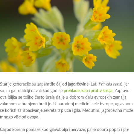
Starije generacije su zapamtile
čaj od jagorčevine
(Lat:
Primula veris
), jer
su im ga roditelji davali kad god se
prehlade, kao i protiv kašlja
. Zapravo,
ova biljka se toliko često brala da je u dobrom delu evropskih zemalja
zakonom zabranjeno brati je
. U narodnoj medicini cele Evrope, uglavnom
se koristi za
izbacivanje sekreta iz pluća i grla
. Međutim, jagorčevina može
mnogo više od ovoga
.
Čaj od korena
pomaže kod
glavobolja i nervoze
, pa je dobro popiti i pre