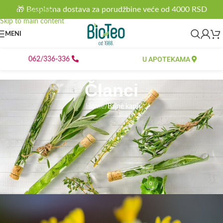
🎁 Besplatna dostava za porudžbine veće od 4000 RSD
Skip to navigation
Skip to main content
MENI
U APOTEKAMA
062/336-336
Članci
Home
/
Biljne kapi
BILJNE KAPI
Jagorčevina, najčešće se koristi
kod prehlade, kao i protiv kašlja, ali
njene blagodeti su daleko veće
0
bioteo
On 06.12.2021.