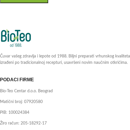
Čuvar vašeg zdravlja i lepote od 1988. Biljni preparati vrhunskog kvaliteta
izrađeni po tradicionalnoj recepturi, usavršeni novim naučnim otkrićima.
PODACI FIRME
Bio-Teo Centar d.o.o. Beograd
Matični broj: 07920580
PIB: 100024384
Žiro račun: 205-18292-17