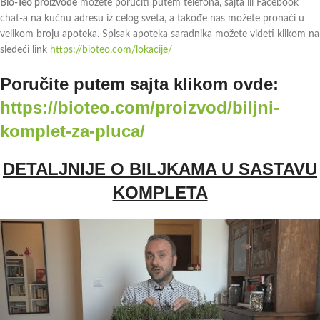
Bio-Teo proizvode
možete poručiti putem telefona, sajta ili Facebook
chat-a na kućnu adresu iz celog sveta, a takođe nas možete pronaći u
velikom broju apoteka. Spisak apoteka saradnika možete videti klikom na
sledeći link
https://bioteo.com/lokacije/
Poručite putem sajta klikom ovde:
https://bioteo.com/proizvod/biljni-
komplet-za-pluca/
DETALJNIJE O BILJKAMA U SASTAVU
KOMPLETA