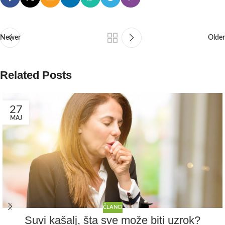
Newer
Older
Related Posts
27
MAJ
ČLANCI
Suvi kašalj, šta sve može biti uzrok?