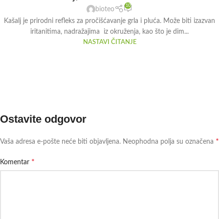
10
bioteo
Kašalj je prirodni refleks za pročišćavanje grla i pluća. Može biti izazvan
iritanitima, nadražajima iz okruženja, kao što je dim...
NASTAVI ČITANJE
Ostavite odgovor
*
Vaša adresa e-pošte neće biti objavljena.
Neophodna polja su označena
*
Komentar