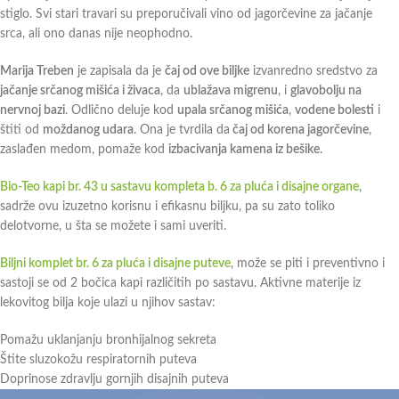
stiglo. Svi stari travari su preporučivali vino od jagorčevine za jačanje
srca, ali ono danas nije neophodno.
Marija Treben
je zapisala da je
čaj od ove biljke
izvanredno sredstvo za
jačanje srčanog mišića i živaca
, da
ublažava migrenu
, i
glavobolju na
nervnoj bazi
. Odlično deluje kod
upala srčanog mišića
,
vodene bolesti
i
štiti od
moždanog udara
. Ona je tvrdila da
čaj od korena jagorčevine
,
zaslađen medom, pomaže kod
izbacivanja kamena iz bešike
.
Bio-Teo kapi br. 43 u sastavu kompleta b. 6 za pluća i disajne organe
,
sadrže ovu izuzetno korisnu i efikasnu biljku, pa su zato toliko
delotvorne, u šta se možete i sami uveriti.
Biljni komplet br. 6 za pluća i disajne puteve
, može se piti i preventivno i
sastoji se od 2 bočica kapi različitih po sastavu. Aktivne materije iz
lekovitog bilja koje ulazi u njihov sastav:
Pomažu uklanjanju bronhijalnog sekreta
Štite sluzokožu respiratornih puteva
Doprinose zdravlju gornjih disajnih puteva