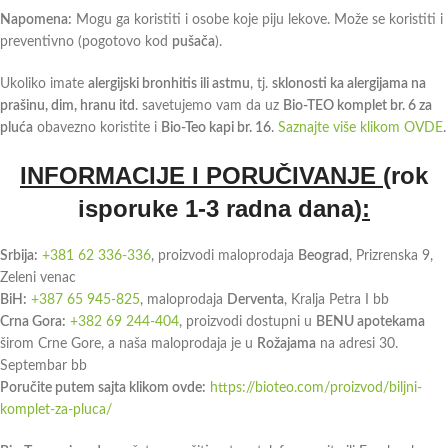
Napomena:
Mogu ga koristiti i osobe koje piju lekove. Može se koristiti i
preventivno (pogotovo kod
pušača
).
Ukoliko imate
alergijski bronhitis ili astmu
, tj.
sklonosti ka alergijama na
prašinu, dim, hranu itd
. savetujemo vam da uz
Bio-TEO komplet br. 6 za
pluća
obavezno koristite i
Bio-Teo kapi br. 16
.
Saznajte više klikom OVDE
.
INFORMACIJE I PORUČIVANJE
(rok
isporuke 1-3 radna dana)
:
Srbija:
+381 62 336-336
, proizvodi maloprodaja
Beograd
, Prizrenska 9,
Zeleni venac
BiH:
+387 65 945-825
, maloprodaja
Derventa
, Kralja Petra I bb
Crna Gora:
+382 69 244-404
, proizvodi dostupni u
BENU apotekama
širom Crne Gore, a naša maloprodaja je u
Rožajama
na adresi 30.
Septembar bb
Poručite putem sajta klikom ovde:
https://bioteo.com/proizvod/biljni-
komplet-za-pluca/