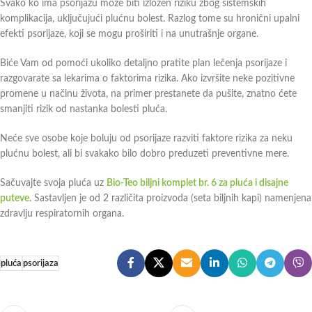
Svako ko ima psorijazu može biti izložen riziku zbog sistemskih
komplikacija, uključujući plućnu bolest. Razlog tome su hronični upalni
efekti psorijaze, koji se mogu proširiti i na unutrašnje organe.
Biće Vam od pomoći ukoliko detaljno pratite plan lečenja psorijaze i
razgovarate sa lekarima o faktorima rizika. Ako izvršite neke pozitivne
promene u načinu života, na primer prestanete da pušite, znatno ćete
smanjiti rizik od nastanka bolesti pluća.
Neće sve osobe koje boluju od psorijaze razviti faktore rizika za neku
plućnu bolest, ali bi svakako bilo dobro preduzeti preventivne mere.
Sačuvajte svoja pluća uz
Bio-Teo biljni komplet br. 6 za pluća i disajne
puteve
. Sastavljen je od 2 različita proizvoda (seta biljnih kapi) namenjena
zdravlju respiratornih organa.
pluća
psorijaza