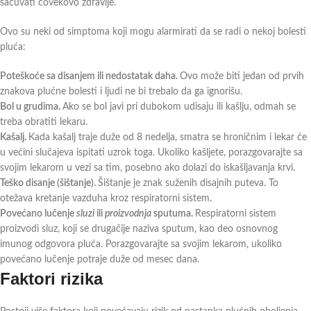
sačuvati čovekovo zdravlje.
Ovo su neki od simptoma koji mogu alarmirati da se radi o nekoj bolesti
pluća:
Poteškoće sa disanjem ili nedostatak daha.
Ovo može biti jedan od prvih
znakova plućne bolesti i ljudi ne bi trebalo da ga ignorišu.
Bol u grudima.
Ako se bol javi pri dubokom udisaju ili kašlju, odmah se
treba obratiti lekaru.
Kašalj.
Kada kašalj traje duže od 8 nedelja, smatra se hroničnim i lekar će
u većini slučajeva ispitati uzrok toga. Ukoliko kašljete, porazgovarajte sa
svojim lekarom u vezi sa tim, posebno ako dolazi do iskašljavanja krvi.
Teško disanje (šištanje).
Šištanje je znak suženih disajnih puteva. To
otežava kretanje vazduha kroz respiratorni sistem.
Povećano lučenje
sluzi
ili
proizvodnja
sputuma.
Respiratorni sistem
proizvodi sluz, koji se drugačije naziva sputum, kao deo osnovnog
imunog odgovora pluća. Porazgovarajte sa svojim lekarom, ukoliko
povećano lučenje potraje duže od mesec dana.
Faktori rizika