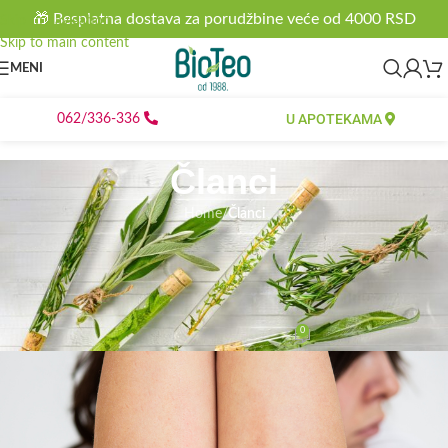
🎁 Besplatna dostava za porudžbine veće od 4000 RSD
Skip to navigation
Skip to main content
MENI
U APOTEKAMA
062/336-336
Članci
Home
/
Članci
ČLANCI
Kako psorijaza može uticati na
pluća?
0
bioteo
On 18.05.2020.