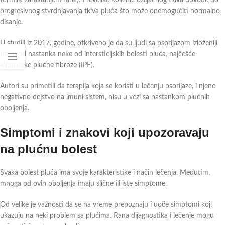
progresivnog stvrdnjavanja tkiva pluća što može onemogućiti normalno
disanje.
U studiji iz 2017. godine, otkriveno je da su ljudi sa psorijazom izloženiji
riziku od nastanka neke od intersticijskih bolesti pluća, najčešće
idiopatske plućne fibroze (IPF).
Autori su primetili da terapija koja se koristi u lečenju psorijaze, i njeno
negativno dejstvo na imuni sistem, nisu u vezi sa nastankom plućnih
oboljenja.
Simptomi i znakovi koji upozoravaju
na plućnu bolest
Svaka bolest pluća ima svoje karakteristike i način lečenja. Međutim,
mnoga od ovih oboljenja imaju slične ili iste simptome.
Od velike je važnosti da se na vreme prepoznaju i uoče simptomi koji
ukazuju na neki problem sa plućima. Rana dijagnostika i lečenje mogu