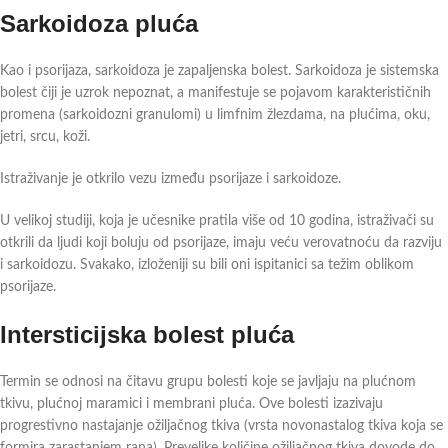
Sarkoidoza pluća
Kao i psorijaza, sarkoidoza je zapaljenska bolest. Sarkoidoza je sistemska
bolest čiji je uzrok nepoznat, a manifestuje se pojavom karakterističnih
promena (sarkoidozni granulomi) u limfnim žlezdama, na plućima, oku,
jetri, srcu, koži.
Istraživanje je otkrilo vezu između psorijaze i sarkoidoze.
U velikoj studiji, koja je učesnike pratila više od 10 godina, istraživači su
otkrili da ljudi koji boluju od psorijaze, imaju veću verovatnoću da razviju
i sarkoidozu. Svakako, izloženiji su bili oni ispitanici sa težim oblikom
psorijaze.
Intersticijska bolest pluća
Termin se odnosi na čitavu grupu bolesti koje se javljaju na plućnom
tkivu, plućnoj maramici i membrani pluća. Ove bolesti izazivaju
progrestivno nastajanje ožiljačnog tkiva (vrsta novonastalog tkiva koja se
formira zarastanjem rana). Prevelike količine ožiljačnog tkiva dovode do