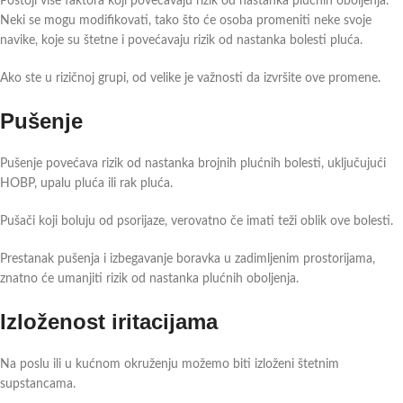
Postoji više faktora koji povećavaju rizik od nastanka plućnih oboljenja.
Neki se mogu modifikovati, tako što će osoba promeniti neke svoje
navike, koje su štetne i povećavaju rizik od nastanka bolesti pluća.
Ako ste u rizičnoj grupi, od velike je važnosti da izvršite ove promene.
Pušenje
Pušenje povećava rizik od nastanka brojnih plućnih bolesti, uključujući
HOBP, upalu pluća ili rak pluća.
Pušači koji boluju od psorijaze, verovatno če imati teži oblik ove bolesti.
Prestanak pušenja i izbegavanje boravka u zadimljenim prostorijama,
znatno će umanjiti rizik od nastanka plućnih oboljenja.
Izloženost iritacijama
Na poslu ili u kućnom okruženju možemo biti izloženi štetnim
supstancama.