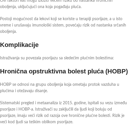
Ovi faktori Vas mogu izložiti većem riziku od nastanka hroničnih
oboljenja, uključujući ona koja pogađaju pluća.
Postoji mogućnost da lekovi koji se koriste u terapiji psorijaze, a u isto
vreme i urušavaju imunološki sistem, povećaju rizik od nastanka srčanih
oboljenja.
Komplikacije
Istraživanja su povezala psorijazu sa sledećim plućnim bolestima:
Hronična opstruktivna bolest pluća (HOBP)
HOBP se odnosi na grupu oboljenja koja ometaju protok vazduha u
plućima i otežavaju disanje.
Sistematski pregled i metaanaliza iz 2015. godine, ispitali su vezu između
psorijaze i HOBP-a. Istraživači su zaključili da ljudi koji boluju od
psorijaze, imaju veći rizik od razoja ove hronične plućne bolesti. Rizik je
veći kod ljudi sa teškim oblikom psorijaze.