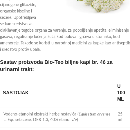
cijanogene glikozide,
organske kiseline i
šećere. Upotrebljava
se kao sredstvo za
olakšavanje tegoba organa za varenje, za poboljšanje apetita, eliminisanje
gasova, regulisanje lučenja žuči, kod bolova i grčeva u stomaku, kod
amenoreje. Takođe se koristi u narodnoj medicini za kupke kao antiseptik
i sredstvo protiv upala.
Sastav proizvoda Bio-Teo biljne kapi br. 46 za
urinarni trakt:
U
SASTOJAK
100
ML
Vodeno-etanolni ekstrakt herbe rastavića (
Equisetum arvense
25
L. Equisetaceae; DER 1:3, 40% etanol v/v)
ml