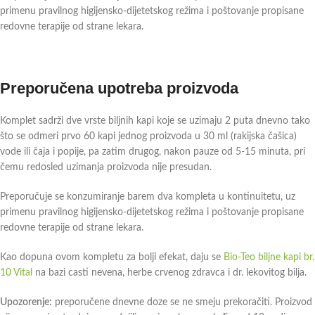
primenu pravilnog higijensko-dijetetskog režima i poštovanje propisane
redovne terapije od strane lekara.
Preporučena upotreba proizvoda
Komplet sadrži dve vrste biljnih kapi koje se uzimaju 2 puta dnevno tako
što se odmeri prvo 60 kapi jednog proizvoda u 30 ml (rakijska čašica)
vode ili čaja i popije, pa zatim drugog, nakon pauze od 5-15 minuta, pri
čemu redosled uzimanja proizvoda nije presudan.
Preporučuje se konzumiranje barem dva kompleta u kontinuitetu, uz
primenu pravilnog higijensko-dijetetskog režima i poštovanje propisane
redovne terapije od strane lekara.
Kao dopuna ovom kompletu za bolji efekat, daju se
Bio-Teo biljne kapi br.
10 Vital
na bazi casti nevena, herbe crvenog zdravca i dr. lekovitog bilja.
Upozorenje:
preporučene dnevne doze se ne smeju prekoračiti. Proizvod