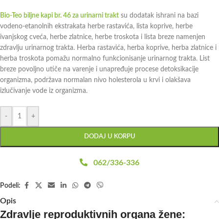
Bio-Teo biljne kapi br. 46 za urinarni trakt
su dodatak ishrani na bazi
vodeno-etanolnih ekstrakata herbe rastavića, lista koprive, herbe
ivanjskog cveća, herbe zlatnice, herbe troskota i lista breze namenjen
zdravlju urinarnog trakta. Herba rastavića, herba koprive, herba zlatnice i
herba troskota pomažu normalno funkcionisanje urinarnog trakta. List
breze povoljno utiče na varenje i unapređuje procese detoksikacije
organizma, podržava normalan nivo holesterola u krvi i olakšava
izlučivanje vode iz organizma.
-
+
DODAJ U KORPU
062/336-336
Podeli:
Opis
Zdravlje reproduktivnih organa žene: