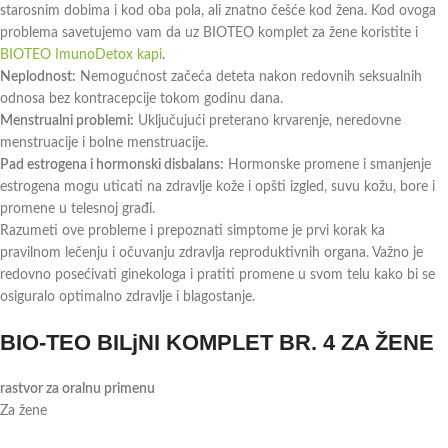
starosnim dobima i kod oba pola, ali znatno češće kod žena. Kod ovoga
problema savetujemo vam da uz BIOTEO komplet za žene koristite i
BIOTEO ImunoDetox kapi
.
Neplodnost:
Nemogućnost začeća deteta nakon redovnih seksualnih
odnosa bez kontracepcije tokom godinu dana.
Menstrualni problemi:
Uključujući preterano krvarenje, neredovne
menstruacije i bolne menstruacije.
Pad estrogena i hormonski disbalans:
Hormonske promene i smanjenje
estrogena mogu uticati na zdravlje kože i opšti izgled, suvu kožu, bore i
promene u telesnoj građi.
Razumeti ove probleme i prepoznati simptome je prvi korak ka
pravilnom lečenju i očuvanju zdravlja reproduktivnih organa. Važno je
redovno posećivati ginekologa i pratiti promene u svom telu kako bi se
osiguralo optimalno zdravlje i blagostanje.
BIO-TEO BILjNI KOMPLET BR. 4 ZA ŽENE
rastvor za oralnu primenu
Za žene