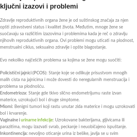
ključni izazovi i problemi
Zdravlje reproduktivnih organa žene je od suštinskog značaja za njen
opšti zdravstveni status i kvalitet života. Međutim, mnoge žene se
suočavaju sa različitim izazovima i problemima kada je reč o zdravlju
njihovih reproduktivnih organa. Ovi problemi mogu uticati na plodnost,
menstrualni ciklus, seksualno zdravlje i opšte blagostanje.
Evo nekoliko najčešćih problema sa kojima se žene mogu suočiti:
Policistični jajnici (PCOS):
Stanje koje se odlikuje prisustvom mnogih
malih cista na jajnicima i može dovesti do neregularnih menstruacija i
problema sa plodnošću.
Endometrioza:
Stanje gde tkivo slično endometrijumu raste izvan
materice, uzrokujući bol i druge simptome.
Miomi:
Benigni tumori koji rastu unutar zida materice i mogu uzrokovati
bol i krvarenje.
Vaginalne i
urinarne infekcije
:
Uzrokovane bakterijama, gljivicama ili
parazitima, mogu izazvati svrab, peckanje i neuobičajeno ispuštanje.
Inkontinencija:
nevoljno oticanje urina iz bešike, javlja se u svim