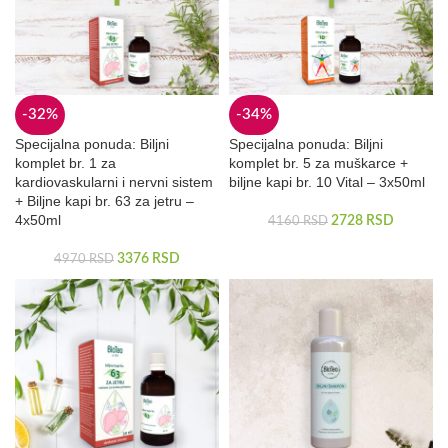
-32%
-34%
Specijalna ponuda: Biljni
Specijalna ponuda: Biljni
komplet br. 1 za
komplet br. 5 za muškarce +
kardiovaskularni i nervni sistem
biljne kapi br. 10 Vital – 3x50ml
+ Biljne kapi br. 63 za jetru –
4x50ml
2728
RSD
4160
RSD
3376
RSD
4970
RSD