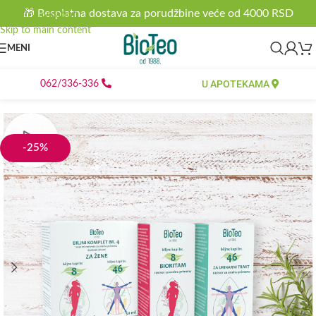
🎁 Besplatna dostava za porudžbine veće od 4000 RSD
Skip to navigation
Skip to main content
MENI
U APOTEKAMA
062/336-336
-25%