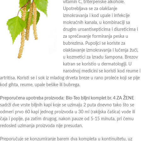
vitamin C, triterpenske alkohole.
Upotrebljava se za olakšanje
izmokravanja i kod upale i infekcije
mokraćnih kanala, u kombinaciji sa
drugim uroantisepticima i diureticima i
za sprečavanje formiranja peska u
bubrezima. Pupoljci se koriste za
olakšavanje izmokravanja i lučenja žuči,
u kozmetici za izradu šampona. Brezov
katran se koristio u dermatologiji. U
narodnoj medicini se koristi kod reume i
artritisa. Koristi se i sok iz mladog drveta breze u rano proleće koji se pije
kod gihta, reume, upale bešike ili bubrega.
Preporučena upotreba proizvoda:
Bio-Teo biljni komplet br. 4 ZA ŽENE
sadrži dve vrste biljnih kapi koje se uzimaju 2 puta dnevno tako što se
odmeri prvo 60 kapi jednog proizvoda u 30 ml (rakijska čašica) vode ili
čaja i popije, pa zatim drugog, nakon pauze od 5-15 minuta, pri čemu
redosled uzimanja proizvoda nije presudan.
Preporučuje se konzumiranje barem dva kompleta u kontinuitetu, uz