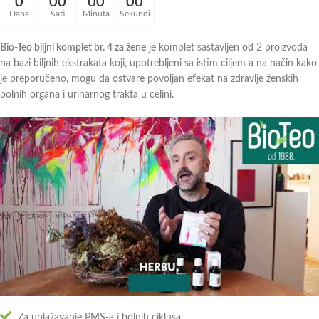
0
00
00
00
Dana
Sati
Minuta
Sekundi
Bio-Teo biljni komplet br. 4 za žene
je komplet sastavljen od 2 proizvoda
na bazi biljnih ekstrakata koji, upotrebljeni sa istim ciljem a na način kako
je preporučeno, mogu da ostvare povoljan efekat na zdravlje ženskih
polnih organa i urinarnog trakta u celini.
Za ublažavanje PMS-a i bolnih ciklusa