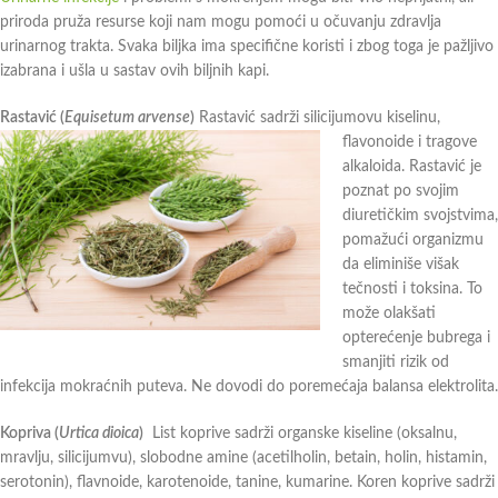
priroda pruža resurse koji nam mogu pomoći u očuvanju zdravlja
urinarnog trakta. Svaka biljka ima specifične koristi i zbog toga je pažljivo
izabrana i ušla u sastav ovih biljnih kapi.
Rastavić (
Equisetum arvense
)
Rastavić sadrži silicijumovu kiselinu,
flavonoide i tragove
alkaloida. Rastavić je
poznat po svojim
diuretičkim svojstvima,
pomažući organizmu
da eliminiše višak
tečnosti i toksina. To
može olakšati
opterećenje bubrega i
smanjiti rizik od
infekcija mokraćnih puteva. Ne dovodi do poremećaja balansa elektrolita.
Kopriva (
Urtica dioica
)
List koprive sadrži organske kiseline (oksalnu,
mravlju, silicijumvu), slobodne amine (acetilholin, betain, holin, histamin,
serotonin), flavnoide, karotenoide, tanine, kumarine. Koren koprive sadrži