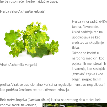
herbe rusomače i herbe hajdučke trave.
Herba virka (
Alchemilla vulgaris
)
Herba virka sadrži 6-8%
tanina, flavonoide.
Usled sadržaja tanina,
upotrebljava se kao
sredstvo za skupljanje
tkiva.
Takođe se koristi u
narodnoj medicini kod
pojačanih menstrualnih
Virak (Alchemilla vulgaris)
krvarenja, kao sastojak
„ženskih“ čajeva i kod
blagih, nespecifičnih
proliva. Virak se tradicionalno koristi za regulaciju menstrualnog ciklusa i
kao podrška ženskom reproduktivnom zdravlju.
Belа mrtva kopriva (
Lamium album
)
Herba nadzemnog dela mrtve bele
koprive sadrži flavonoide,