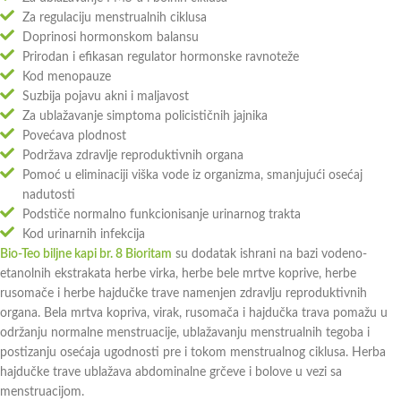
Za regulaciju menstrualnih ciklusa
Doprinosi hormonskom balansu
Prirodan i efikasan regulator hormonske ravnoteže
Kod menopauze
Suzbija pojavu akni i maljavost
Za ublažavanje simptoma policističnih jajnika
Povećava plodnost
Podržava zdravlje reproduktivnih organa
Pomoć u eliminaciji viška vode iz organizma, smanjujući osećaj
nadutosti
Podstiče normalno funkcionisanje urinarnog trakta
Kod urinarnih infekcija
Bio-Teo biljne kapi br. 8 Bioritam
su dodatak ishrani na bazi vodeno-
etanolnih ekstrakata herbe virka, herbe bele mrtve koprive, herbe
rusomače i herbe hajdučke trave namenjen zdravlju reproduktivnih
organa. Bela mrtva kopriva, virak, rusomača i hajdučka trava pomažu u
održanju normalne menstruacije, ublažavanju menstrualnih tegoba i
postizanju osećaja ugodnosti pre i tokom menstrualnog ciklusa. Herba
hajdučke trave ublažava abdominalne grčeve i bolove u vezi sa
menstruacijom.