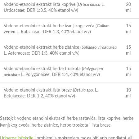
Vodeno-etanolni ekstrakt lista koprive (
Urtica dioica
L.
20
Urticaceae; DER 1:3,5, 40% etanol v/v)
ml
Vodeno-etanolni ekstrakt herbe ivanjskog cveća (
Galium
15
verum
L. Rubiaceae; DER 1:3, 40% etanol v/v)
ml
Vodeno-etanolni ekstrakt herbe zlatnice (
Solidago viragaurea
15
L. Asteraceae; DER 1:3, 40% etanol v/v)
ml
Vodeno-etanolni ekstrakt herbe troskota (
Polygonum
15
aviculare
L. Polygonacee; DER 1:4, 40% etanol v/v)
ml
Vodeno-etanolni ekstrakt lista breze (
Betula spp
. L.
10
Betulaceae; DER 1:2, 40% etanol v/v)
ml
Sastojci:
vodeno etanolni ekstrakti herbe rastavića, lista koprive, herbe
ivanjskog cveća, herbe zlatnice, herbe troskota i lista breze.
Urinarne infekcije
i problemi s mokrenjem mogu biti vrlo neprijatni, ali