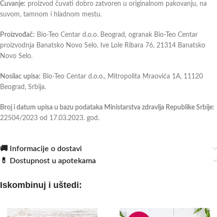
Čuvanje:
proizvod čuvati dobro zatvoren u originalnom pakovanju, na
suvom, tamnom i hladnom mestu.
Proizvođač:
Bio-Teo Centar d.o.o. Beograd, ogranak Bio-Teo Centar
proizvodnja Banatsko Novo Selo, Ive Lole Ribara 76, 21314 Banatsko
Novo Selo.
Nosilac upisa:
Bio-Teo Centar d.o.o., Mitropolita Mraovića 1A, 11120
Beograd, Srbija.
Broj i datum upisa u bazu podataka Ministarstva zdravlja Republike Srbije:
22504/2023 od 17.03.2023. god.
🚚 Informacije o dostavi
💊 Dostupnost u apotekama
Iskombinuj i uštedi: