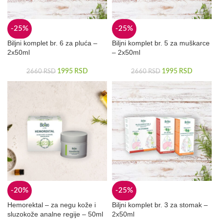
-25%
-25%
Biljni komplet br. 6 za pluća –
Biljni komplet br. 5 za muškarce
2x50ml
– 2x50ml
1995
RSD
1995
RSD
2660
RSD
2660
RSD
-20%
-25%
Hemorektal – za negu kože i
Biljni komplet br. 3 za stomak –
sluzokože analne regije – 50ml
2x50ml