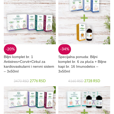
-20%
-34%
Biljni komplet br. 1
Specijalna ponuda: Biljni
Antistres+Corvit+Cirkul za
komplet br. 6 za pluća + Biljne
kardiovaskularni i nervni sistem
kapi br. 16 Imunodetox –
– 3x50ml
3x50ml
2776
RSD
2728
RSD
3470
RSD
4160
RSD