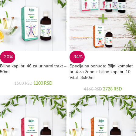
-20%
-34%
Biljne kapi br. 46 za urinarni trakt –
Specijalna ponuda: Biljni komplet
50ml
br. 4 za žene + biljne kapi br. 10
Vital- 3x50ml
1200
RSD
1500
RSD
2728
RSD
4160
RSD