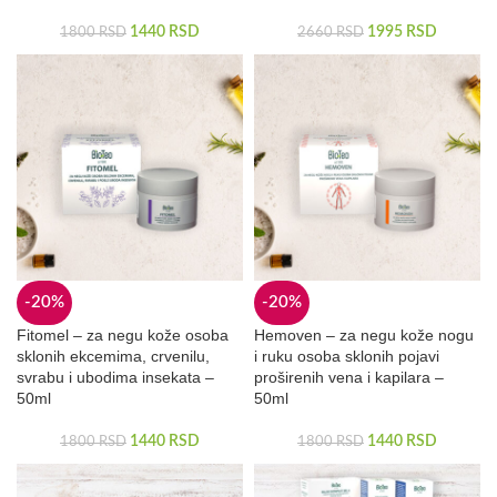
1440
RSD
1995
RSD
1800
RSD
2660
RSD
-20%
-20%
Fitomel – za negu kože osoba
Hemoven – za negu kože nogu
sklonih ekcemima, crvenilu,
i ruku osoba sklonih pojavi
svrabu i ubodima insekata –
proširenih vena i kapilara –
50ml
50ml
1440
RSD
1440
RSD
1800
RSD
1800
RSD