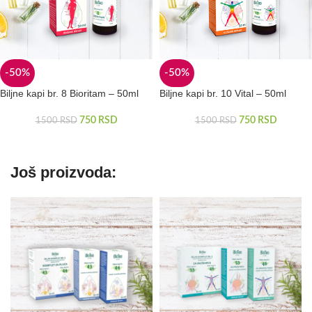
-50%
-50%
Biljne kapi br. 8 Bioritam – 50ml
Biljne kapi br. 10 Vital – 50ml
750
RSD
750
RSD
1500
RSD
1500
RSD
Još proizvoda: