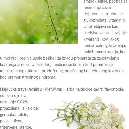
aminokiseline, peptide sa
hemostiptičkim
dejstvom, karotenoide,
glukozinolate, vitamin K.
Upotrebljava se kao
sredstvo za zaustavljanje
krvarenja, kod jakog
menstrualnog krvarenja,
bolnih menstruacija, krvi
u mokraći, proliva upale bešike i za izradu preparata za zaustavljanje
krvarenja iz nosa. U narodnoj medicini se koristi kod poremećaja
menstrualnog ciklusa – produženog, pojačanog i neredovnog krvarenja i
kod premenstrualnog sindroma.
Hajdučka trava (
Achillea millefolium
)
Herba hajdučice sadrži flavonoide,
etarsko ulje (sa
najmanje 0,02%
proazulena), alkaloide,
germakranolide,
poliacetilene,
triterpene, sterole,