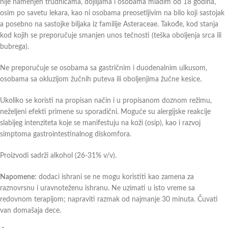
nije namenjen trudnicama, dojiljama i osobama mlađim od 18 godina,
osim po savetu lekara, kao ni osobama preosetljivim na bilo koji sastojak
a posebno na sastojke biljaka iz familije Asteraceae. Takođe, kod stanja
kod kojih se preporučuje smanjen unos tečnosti (teška oboljenja srca ili
bubrega).
Ne preporučuje se osobama sa gastričnim i duodenalnim ulkusom,
osobama sa okluzijom žučnih puteva ili oboljenjima žučne kesice.
Ukoliko se koristi na propisan način i u propisanom doznom režimu,
neželjeni efekti primene su sporadični. Moguće su alergijske reakcije
slabijeg intenziteta koje se manifestuju na koži (osip), kao i razvoj
simptoma gastrointestinalnog diskomfora.
Proizvodi sadrži alkohol (26-31% v/v).
Napomene:
dodaci ishrani se ne mogu koristiti kao zamena za
raznovrsnu i uravnoteženu ishranu. Ne uzimati u isto vreme sa
redovnom terapijom; napraviti razmak od najmanje 30 minuta. Čuvati
van domašaja dece.