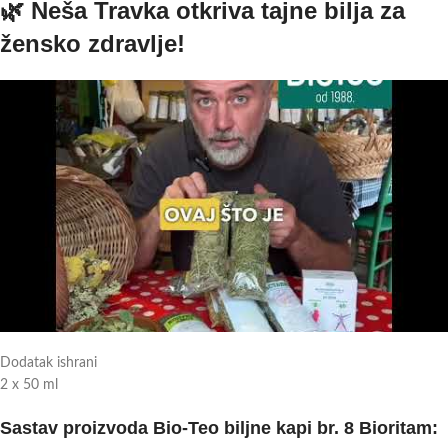
🌿 Neša Travka otkriva tajne bilja za
žensko zdravlje!
Dodatak ishrani
2 x 50 ml
Sastav proizvoda Bio-Teo biljne kapi br. 8 Bioritam: