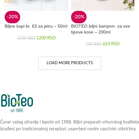
-20%
-20%
Biljne kapi br. 63 za jetru – 50ml
BIOTEO biljni šampon- za sve
tipove kose – 200ml
1200
RSD
1500
RSD
624
RSD
780
RSD
LOAD MORE PRODUCTS
Čuvar vašeg zdravlja i lepote od 1988. Biljni preparati vrhunskog kvaliteta
izrađeni po tradicionalnoj recepturi, usavršeni novim naučnim otkrićima.