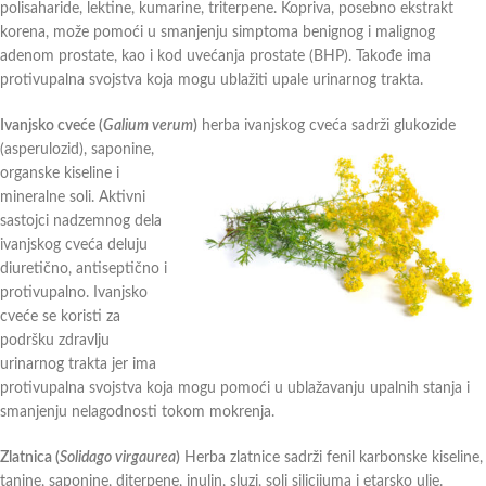
polisaharide, lektine, kumarine, triterpene. Kopriva, posebno ekstrakt
korena, može pomoći u smanjenju simptoma benignog i malignog
adenom prostate, kao i kod uvećanja prostate (BHP). Takođe ima
protivupalna svojstva koja mogu ublažiti upale urinarnog trakta.
Ivanjsko cveće (
Galium verum
)
herba ivanjskog cveća sadrži glukozide
(asperulozid), saponine,
organske kiseline i
mineralne soli. Aktivni
sastojci nadzemnog dela
ivanjskog cveća deluju
diuretično, antiseptično i
protivupalno. Ivanjsko
cveće se koristi za
podršku zdravlju
urinarnog trakta jer ima
protivupalna svojstva koja mogu pomoći u ublažavanju upalnih stanja i
smanjenju nelagodnosti tokom mokrenja.
Zlatnica (
Solidago virgaurea
)
Herba zlatnice sadrži fenil karbonske kiseline,
tanine, saponine, diterpene, inulin, sluzi, soli silicijuma i etarsko ulje.