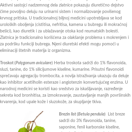
Aktivni sastojci nadzemnog dela zlatnice pokazuju diuretično dejstvo
čime povoljno deluju na urinarni sistem i normalizovanje povišenog
krvnog pritiska. U tradicionalnoj biljnoj medicini upotrebljava se kod
uroloških oboljenja (cistitisa, nefritisa, kamena u bubregu ili mokraćnoj
bešici), kao diuretik i za ublažavanje otoka kod reumatskih bolesti.
Zlatnica je tradicionalno korišćena za olakšanje problema s mokrenjem i
za podršku funkciji bubrega. Njeni diuretski efekti mogu pomoći u
eliminaciji štetnih materija iz organizma.
Troskot (
Polygonum aviculare
)
Herba troskota sadrži do 1% flavonoida,
sluzi, tanine, do 1% silicijumove kiseline, kumarine. Prisutni flavonoidi
sprečavaju agregaciju trombocita, a novija istraživanja ukazuju da deluje
kao inhibitor acetilholin esteraze i angiotenzin konvertujućeg enzima. U
narodnoj medicini se koristi kao sredstvo za iskašljavanje, razređenje
sekreta kod bronhitisa, za izmokravanje, zaustavljanje manjih površinskih
krvarenja, kod upale kože i sluzokože, za skupljanje tkiva.
Brezin list (
Betula pendula
)
List breze
sadrži do 3% flavonoida, tanine,
saponine, fenil karbonske kiseline,