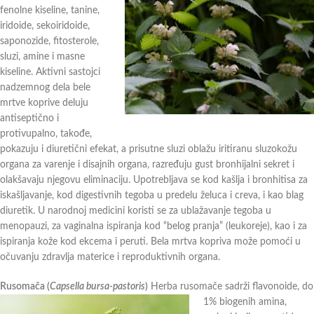
fenolne kiseline, tanine,
iridoide, sekoiridoide,
saponozide, fitosterole,
sluzi, amine i masne
kiseline. Aktivni sastojci
nadzemnog dela bele
mrtve koprive deluju
antiseptično i
protivupalno, takođe,
pokazuju i diuretični efekat, a prisutne sluzi oblažu iritiranu sluzokožu
organa za varenje i disajnih organa, razređuju gust bronhijalni sekret i
olakšavaju njegovu eliminaciju. Upotrebljava se kod kašlja i bronhitisa za
iskašljavanje, kod digestivnih tegoba u predelu želuca i creva, i kao blag
diuretik. U narodnoj medicini koristi se za ublažavanje tegoba u
menopauzi, za vaginalna ispiranja kod “belog pranja” (leukoreje), kao i za
ispiranja kože kod ekcema i peruti. Bela mrtva kopriva može pomoći u
očuvanju zdravlja materice i reproduktivnih organa.
Rusomača (
Capsella bursa-pastoris
)
Herba rusomače sadrži flavonoide, do
1% biogenih amina,