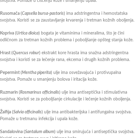
svojstva. Pomaže u čišćenju kože i smanjenju upala.
Rusomača (
Capsella bursa-pastoris
)
ima adstringentna i hemostatska
svojstva. Koristi se za zaustavljanje krvarenja i tretman kožnih oboljenja.
Kopriva (
Urtica dioica
)
bogata je vitaminima i mineralima, što je čini
odličnom za tretman kožnih problema i poboljšanje opšteg stanja kože.
Hrast (
Quercus robur
)
ekstrakt kore hrasta ima snažna adstringentna
svojstva i koristi se za lečenje rana, ekcema i drugih kožnih problema.
Pepermint (
Mentha piperita
)
ulje ima osvežavajuća i protivupalna
svojstva. Pomaže u smanjenju bolova i iritacija kože.
Ruzmarin (
Rosmarinus officinalis
)
ulje ima antiseptička i stimulativna
svojstva. Koristi se za poboljšanje cirkulacije i lečenje kožnih oboljenja.
Žalfija (
Salvia officinalis
)
ulje ima antibakterijska i antifungalna svojstva.
Pomaže u tretmanu infekcija i upala kože.
Sandalovina (
Santalum album
)
ulje ima smirujuća i antiseptička svojstva.