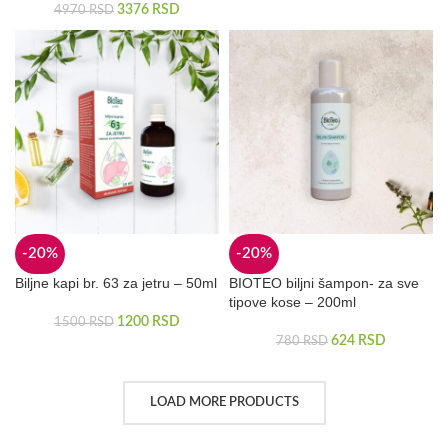
3376
RSD
4970
RSD
-20%
-20%
Biljne kapi br. 63 za jetru – 50ml
BIOTEO biljni šampon- za sve
tipove kose – 200ml
1200
RSD
1500
RSD
624
RSD
780
RSD
LOAD MORE PRODUCTS