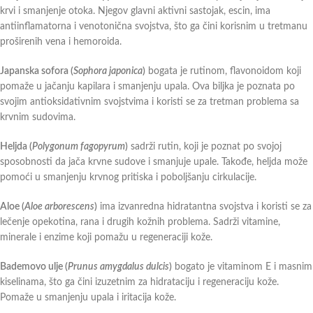
krvi i smanjenje otoka. Njegov glavni aktivni sastojak, escin, ima
antiinflamatorna i venotonična svojstva, što ga čini korisnim u tretmanu
proširenih vena i hemoroida.
Japanska sofora (
Sophora japonica
)
bogata je rutinom, flavonoidom koji
pomaže u jačanju kapilara i smanjenju upala. Ova biljka je poznata po
svojim antioksidativnim svojstvima i koristi se za tretman problema sa
krvnim sudovima.
Heljda (
Polygonum fagopyrum
)
sadrži rutin, koji je poznat po svojoj
sposobnosti da jača krvne sudove i smanjuje upale. Takođe, heljda može
pomoći u smanjenju krvnog pritiska i poboljšanju cirkulacije.
Aloe (
Aloe arborescens
)
ima izvanredna hidratantna svojstva i koristi se za
lečenje opekotina, rana i drugih kožnih problema. Sadrži vitamine,
minerale i enzime koji pomažu u regeneraciji kože.
Bademovo ulje (
Prunus amygdalus dulcis
)
bogato je vitaminom E i masnim
kiselinama, što ga čini izuzetnim za hidrataciju i regeneraciju kože.
Pomaže u smanjenju upala i iritacija kože.