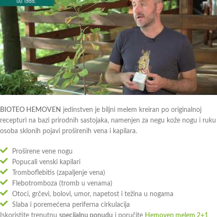
BIOTEO HEMOVEN
jedinstven je biljni melem kreiran po originalnoj
recepturi na bazi prirodnih sastojaka, namenjen
za negu kože nogu i ruku
osoba sklonih pojavi proširenih vena i kapilara.
Proširene vene nogu
Popucali venski kapilari
Tromboflebitis (zapaljenje vena)
Flebotromboza (tromb u venama)
Otoci, grčevi, bolovi, umor, napetost i težina u nogama
Slaba i poremećena periferna cirkulacija
Iskoristite trenutnu
specijalnu ponudu
i poručite
Hemoven melem 2+1