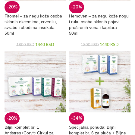
-20%
-20%
Fitomel – za negu kože osoba
Hemoven – za negu kože nogu
sklonih ekcemima, crvenilu,
i ruku osoba sklonih pojavi
svrabu i ubodima insekata –
proširenih vena i kapilara –
50ml
50ml
1440
RSD
1440
RSD
1800
RSD
1800
RSD
-20%
-34%
Biljni komplet br. 1
Specijalna ponuda: Biljni
Antistres+Corvit+Cirkul za
komplet br. 6 za pluća + Biljne