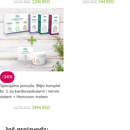
1200
RSD
544
RSD
1500
RSD
680
RSD
-34%
Specijalna ponuda: Biljni komplet
br. 1 za kardiovaskularni i nervni
sistem + Hemoven melem
3496
RSD
5270
RSD
Još proizvoda: