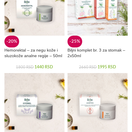
-20%
-25%
Hemorektal – za negu kože i
Biljni komplet br. 3 za stomak –
sluzokože analne regije – 50ml
2x50ml
1440
RSD
1995
RSD
1800
RSD
2660
RSD