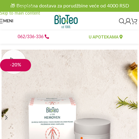
🎁 Besplatna dostava za porudžbine veće od 4000 RSD
Skip to navigation
Skip to main content
MENI
U APOTEKAMA
062/336-336
-20%