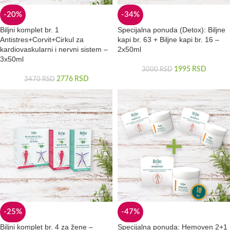
-20%
-34%
Biljni komplet br. 1
Specijalna ponuda (Detox): Biljne
Antistres+Corvit+Cirkul za
kapi br. 63 + Biljne kapi br. 16 –
kardiovaskularni i nervni sistem –
2x50ml
3x50ml
1995
RSD
3000
RSD
2776
RSD
3470
RSD
-25%
-47%
Biljni komplet br. 4 za žene –
Specijalna ponuda: Hemoven 2+1