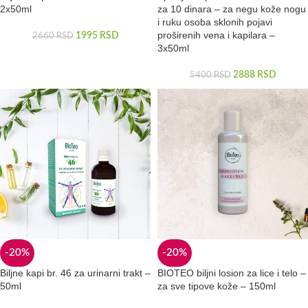
2x50ml
za 10 dinara – za negu kože nogu
i ruku osoba sklonih pojavi
proširenih vena i kapilara –
1995
RSD
2660
RSD
3x50ml
2888
RSD
5400
RSD
-20%
-20%
Biljne kapi br. 46 za urinarni trakt –
BIOTEO biljni losion za lice i telo –
50ml
za sve tipove kože – 150ml