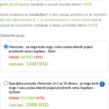
gratis (za 10 dinara)
, detaljnije o ponudi saznajte klikom
OVDE
.
Imate problema sa
cirkulacijom
? U tom slučaju potrebno je da koristite i
Bio-Teo biljni komplet br. 1 za kardiovaskularni i nervni sistem
koji se
sastoji od 3 proizvoda. Detaljnije o njemu pročitajte klikom
OVDE
.
Odaberite opciju
Hemoven - za negu kože nogu i ruku osoba sklonih pojavi
proširenih vena i kapilara - 50ml
Ušteda
360
RSD
(20%)
1440
RSD
1800
RSD
Specijalna ponuda: Hemoven 2+1 za 10 dinara - za negu kože
i
nogu i ruku osoba sklonih pojavi proširenih vena i kapilara –
3x50ml
Ušteda
2512
RSD
(47%)
2888
RSD
5400
RSD