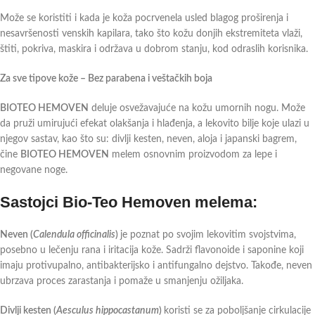
Može se koristiti i kada je koža pocrvenela usled blagog proširenja i
nesavršenosti venskih kapilara, tako što kožu donjih ekstremiteta vlaži,
štiti, pokriva, maskira i održava u dobrom stanju, kod odraslih korisnika.
Za sve tipove kože –
Bez parabena i veštačkih boja
BIOTEO HEMOVEN
deluje osvežavajuće na kožu umornih nogu. Može
da pruži umirujući efekat olakšanja i hlađenja, a lekovito bilje
koje ulazi u
njegov sastav, kao što su: divlji kesten, neven, aloja i japanski bagrem,
čine
BIOTEO HEMOVEN
melem osnovnim proizvodom za lepe i
negovane noge.
Sastojci Bio-Teo Hemoven melema:
Neven (
Calendula officinalis
)
je poznat po svojim lekovitim svojstvima,
posebno u lečenju rana i iritacija kože. Sadrži flavonoide i saponine koji
imaju protivupalno, antibakterijsko i antifungalno dejstvo. Takođe, neven
ubrzava proces zarastanja i pomaže u smanjenju ožiljaka.
Divlji kesten (
Aesculus hippocastanum
)
koristi se za poboljšanje cirkulacije