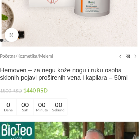
Kliknite da uvećate
Početna
/
Kozmetika
/
Melemi
Hemoven – za negu kože nogu i ruku osoba
sklonih pojavi proširenih vena i kapilara – 50ml
1440
RSD
1800
RSD
0
00
00
00
Dana
Sati
Minuta
Sekundi