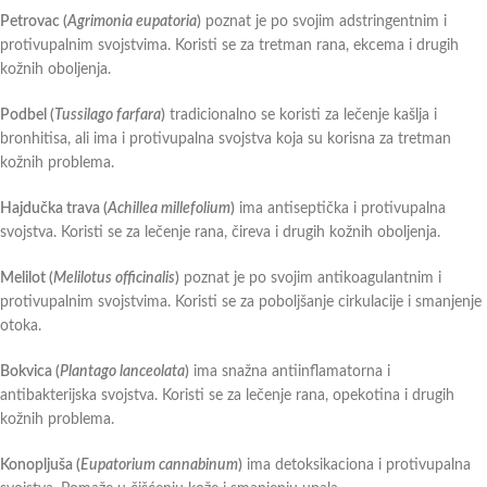
Petrovac (
Agrimonia eupatoria
)
poznat je po svojim adstringentnim i
protivupalnim svojstvima. Koristi se za tretman rana, ekcema i drugih
kožnih oboljenja.
Podbel (
Tussilago farfara
)
tradicionalno se koristi za lečenje kašlja i
bronhitisa, ali ima i protivupalna svojstva koja su korisna za tretman
kožnih problema.
Hajdučka trava (
Achillea millefolium
)
ima antiseptička i protivupalna
svojstva. Koristi se za lečenje rana, čireva i drugih kožnih oboljenja.
Melilot (
Melilotus officinalis
)
poznat je po svojim antikoagulantnim i
protivupalnim svojstvima. Koristi se za poboljšanje cirkulacije i smanjenje
otoka.
Bokvica (
Plantago lanceolata
)
ima snažna antiinflamatorna i
antibakterijska svojstva. Koristi se za lečenje rana, opekotina i drugih
kožnih problema.
Konopljuša (
Eupatorium cannabinum
)
ima detoksikaciona i protivupalna