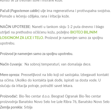
Koristi se za tretman suve i iritirane kože.
Pačuli (
Pogostemon cablin
)
ulje ima regenerativna i protivupalna svojstva.
Pomaže u lečenju ožiljaka, rana i iritacija kože.
NAČIN UPOTREBE
: Naneti u tankom sloju 1-2 puta dnevno i blago
utrljati na prethodno očišćenu kožu, poželjno
BIOTEO BILJNIM
LOSIONOM ZA LICE I TELO
. Proizvod je namenjen samo za spoljnu
upotrebu.
Proizvod je namenjen samo za spoljnu upotrebu.
Način čuvanja
: Na sobnoj temperaturi, van domašaja dece.
Mere opreza
: Preosetljivost na bilo koji od sastojaka. Izbegavati kontakt
sa očima. Ukoliko do kontakta ipak dođe, ispirati sa dosta vode. U
slučaju da iritacija potraje, potražiti savet lekara.
Proizvođač
: Bio-Teo centar d.o.o. Beograd
Ogranak Bio-Teo centar
proizvodnja Banatsko Novo Selo
Ive Lole Ribra 76, Banatsko Novo Selo
Zemlja porekla
: Srbija