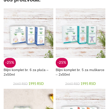
-25%
-25%
Biljni komplet br. 6 za pluća –
Biljni komplet br. 5 za muškarce
2x50ml
– 2x50ml
1995
RSD
1995
RSD
2660
RSD
2660
RSD