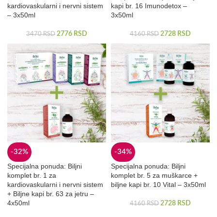
kardiovaskularni i nervni sistem
kapi br. 16 Imunodetox –
– 3x50ml
3x50ml
2776
RSD
2728
RSD
3470
RSD
4160
RSD
-32%
-34%
Specijalna ponuda: Biljni
Specijalna ponuda: Biljni
komplet br. 1 za
komplet br. 5 za muškarce +
kardiovaskularni i nervni sistem
biljne kapi br. 10 Vital – 3x50ml
+ Biljne kapi br. 63 za jetru –
4x50ml
2728
RSD
4160
RSD