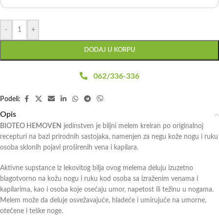
-
+
DODAJ U KORPU
062/336-336
Podeli:
Opis
BIOTEO HEMOVEN
jedinstven je biljni melem kreiran po originalnoj
recepturi na bazi prirodnih sastojaka, namenjen
za negu kože nogu i ruku
osoba sklonih pojavi proširenih vena i kapilara.
Aktivne supstance iz lekovitog bilja ovog melema deluju izuzetno
blagotvorno na kožu nogu i ruku kod osoba sa izraženim venama i
kapilarima, kao i osoba koje osećaju umor, napetost ili težinu u nogama.
Melem može da deluje osvežavajuće, hladeće i umirujuće na umorne,
otečene i teške noge.