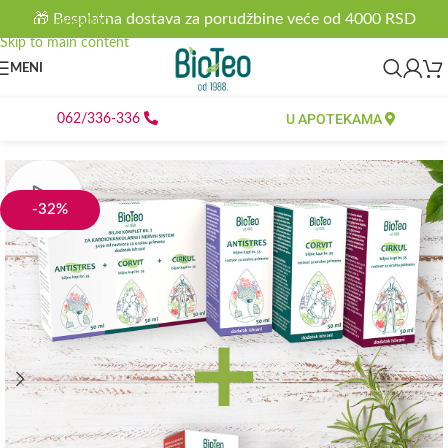
🎁 Besplatna dostava za porudžbine veće od 4000 RSD
Skip to navigation
Skip to main content
MENI
U APOTEKAMA
062/336-336
-32%