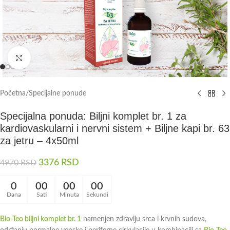
Kliknite da uvećate
Početna
/
Specijalne ponude
Specijalna ponuda: Biljni komplet br. 1 za
kardiovaskularni i nervni sistem + Biljne kapi br. 63
za jetru – 4x50ml
3376
RSD
4970
RSD
0
00
00
00
Dana
Sati
Minuta
Sekundi
Bio-Teo biljni komplet br. 1
namenjen zdravlju srca i krvnih sudova,