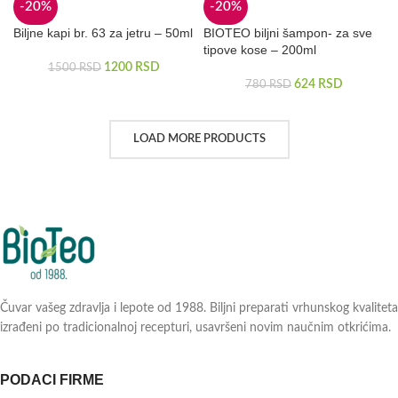
-20%
-20%
Biljne kapi br. 63 za jetru – 50ml
BIOTEO biljni šampon- za sve
tipove kose – 200ml
1200
RSD
1500
RSD
624
RSD
780
RSD
LOAD MORE PRODUCTS
Čuvar vašeg zdravlja i lepote od 1988. Biljni preparati vrhunskog kvaliteta
izrađeni po tradicionalnoj recepturi, usavršeni novim naučnim otkrićima.
PODACI FIRME