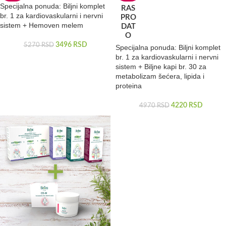
Specijalna ponuda: Biljni komplet
RAS
br. 1 za kardiovaskularni i nervni
PRO
sistem + Hemoven melem
DAT
O
3496
RSD
5270
RSD
Specijalna ponuda: Biljni komplet
br. 1 za kardiovaskularni i nervni
sistem + Biljne kapi br. 30 za
metabolizam šećera, lipida i
proteina
4220
RSD
4970
RSD