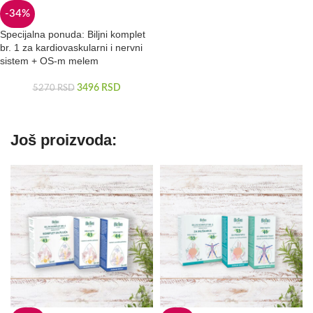
-34%
Specijalna ponuda: Biljni komplet
br. 1 za kardiovaskularni i nervni
sistem + OS-m melem
3496
RSD
5270
RSD
Još proizvoda: