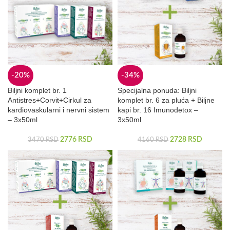
-20%
-34%
Biljni komplet br. 1
Specijalna ponuda: Biljni
Antistres+Corvit+Cirkul za
komplet br. 6 za pluća + Biljne
kardiovaskularni i nervni sistem
kapi br. 16 Imunodetox –
– 3x50ml
3x50ml
2776
RSD
2728
RSD
3470
RSD
4160
RSD