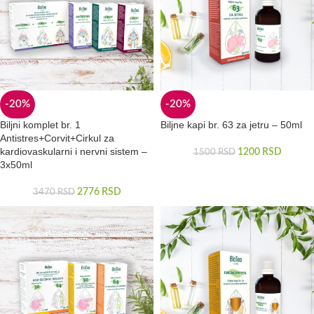
-20%
-20%
Biljni komplet br. 1
Biljne kapi br. 63 za jetru – 50ml
Antistres+Corvit+Cirkul za
kardiovaskularni i nervni sistem –
1200
RSD
1500
RSD
3x50ml
2776
RSD
3470
RSD