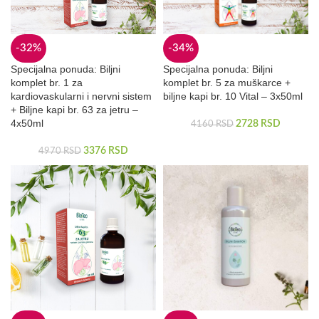
-32%
-34%
Specijalna ponuda: Biljni
Specijalna ponuda: Biljni
komplet br. 1 za
komplet br. 5 za muškarce +
kardiovaskularni i nervni sistem
biljne kapi br. 10 Vital – 3x50ml
+ Biljne kapi br. 63 za jetru –
4x50ml
2728
RSD
4160
RSD
3376
RSD
4970
RSD