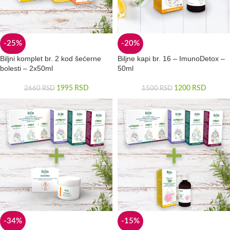
-25%
-20%
Biljni komplet br. 2 kod šećerne
Biljne kapi br. 16 – ImunoDetox –
bolesti – 2x50ml
50ml
1995
RSD
1200
RSD
2660
RSD
1500
RSD
-34%
-15%