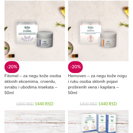
-20%
-20%
Fitomel – za negu kože osoba
Hemoven – za negu kože nogu
sklonih ekcemima, crvenilu,
i ruku osoba sklonih pojavi
svrabu i ubodima insekata –
proširenih vena i kapilara –
50ml
50ml
1440
RSD
1440
RSD
1800
RSD
1800
RSD