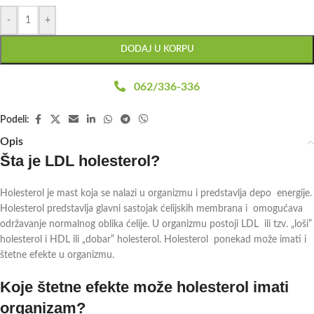
-
+
DODAJ U KORPU
062/336-336
Podeli:
Opis
Šta je LDL holesterol?
Holesterol je mast koja se nalazi u organizmu i predstavlja depo energije.
Holesterol predstavlja glavni sastojak ćelijskih membrana i omogućava
održavanje normalnog oblika ćelije. U organizmu postoji LDL ili tzv. „loši”
holesterol i HDL ili „dobar” holesterol. Holesterol ponekad može imati i
štetne efekte u organizmu.
Koje štetne efekte može holesterol imati
organizam?