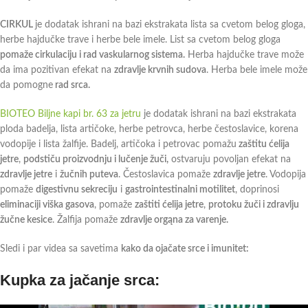
CIRKUL
je dodatak ishrani na bazi ekstrakata lista sa cvetom belog gloga,
herbe hajdučke trave i herbe bele imele. List sa cvetom belog gloga
pomaže cirkulaciju i rad vaskularnog sistema.
Herba hajdučke trave može
da ima pozitivan efekat na
zdravlje krvnih sudova
. Herba bele imele može
da pomogne
rad srca.
BIOTEO Biljne kapi br. 63 za jetru
je dodatak ishrani na bazi ekstrakata
ploda badelja, lista artičoke, herbe petrovca, herbe čestoslavice, korena
vodopije i lista žalfije. Badelj, artičoka i petrovac pomažu
zaštitu ćelija
jetre
,
podstiču proizvodnju i lučenje žuči,
ostvaruju povoljan efekat na
zdravlje jetre
i
žučnih puteva
. Čestoslavica pomaže
zdravlje jetre
. Vodopija
pomaže
digestivnu sekreciju
i
gastrointestinalni motilitet
, doprinosi
eliminaciji viška gasova
, pomaže
zaštiti ćelija jetre
,
protoku žuči i zdravlju
žučne kesice
. Žalfija pomaže
zdravlje orgąna za varenje.
Sledi i par videa sa savetima
kako da ojačate srce i imunitet:
Kupka za jačanje srca: