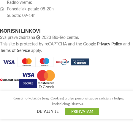
Radno vreme:
Ponedeljak-petak: 08-20h
Subota: 09-14h
KORISNI LINKOVI
Sva prava zadržana
2023 Bio-Teo centar.
This site is protected by reCAPTCHA and the Google
Privacy Policy
and
Terms of Service
apply.
Specijalna ponuda:
Koristimo kolačiće (eng. Cookies) u cilju personalizacije sadržaja i boljeg
Biljni komplet br. 1 za
korisničkog iskustva.
4970
RSD
kardiovaskularni i
-
+
DODAJ
DETALJNIJE
PRIHVATAM
nervni sistem + Biljne
3376
RSD
kapi br. 63 za jetru –
4x50ml