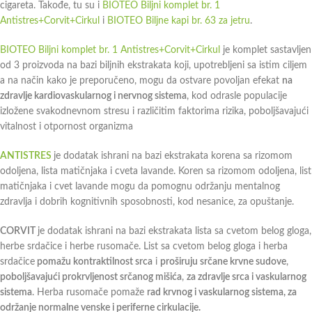
cigareta. Takođe, tu su i
BIOTEO Biljni komplet br. 1
Antistres+Corvit+Cirkul
i
BIOTEO Biljne kapi br. 63 za jetru
.
BIOTEO Biljni komplet br. 1 Antistres+Corvit+Cirkul
je komplet sastavljen
od 3 proizvoda na bazi biljnih ekstrakata koji, upotrebljeni sa istim ciljem
a na način kako je preporučeno, mogu da ostvare povoljan efekat
na
zdravlje kardiovaskularnog i nervnog sistema
, kod odrasle populacije
izložene svakodnevnom stresu i različitim faktorima rizika, poboljšavajući
vitalnost i otpornost organizma
ANTISTRES
je dodatak ishrani na bazi ekstrakata korena sa rizomom
odoljena, lista matičnjaka i cveta lavande. Koren sa rizomom odoljena, list
matičnjaka i cvet lavande mogu da pomognu održanju mentalnog
zdravlja i dobrih kognitivnih sposobnosti, kod nesanice, za opuštanje.
CORVIT
je dodatak ishrani na bazi ekstrakata lista sa cvetom belog gloga,
herbe srdačice i herbe rusomače. List sa cvetom belog gloga i herba
srdačice
pomažu kontraktilnost srca
i
proširuju srčane krvne sudove
,
poboljšavajući prokrvljenost srčanog mišića
,
za zdravlje srca i vaskularnog
sistema
. Herba rusomače pomaže
rad krvnog i vaskularnog sistema, za
održanje normalne venske i periferne cirkulacije.