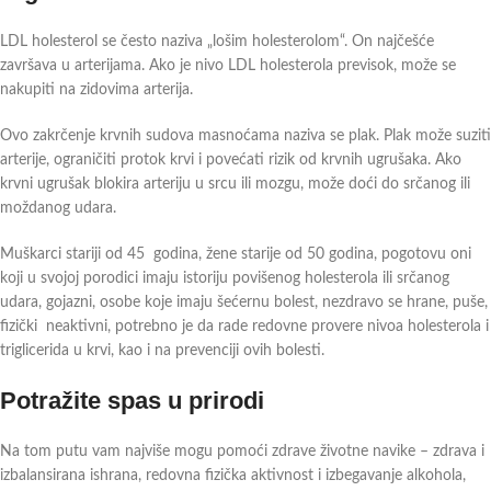
LDL holesterol se često naziva „lošim holesterolom“. On najčešće
završava u arterijama. Ako je nivo LDL holesterola previsok, može se
nakupiti na zidovima arterija.
Ovo zakrčenje krvnih sudova masnoćama naziva se plak. Plak može suziti
arterije, ograničiti protok krvi i povećati rizik od krvnih ugrušaka. Ako
krvni ugrušak blokira arteriju u srcu ili mozgu, može doći do srčanog ili
moždanog udara.
Muškarci stariji od 45 godina, žene starije od 50 godina, pogotovu oni
koji u svojoj porodici imaju istoriju povišenog holesterola ili srčanog
udara, gojazni, osobe koje imaju šećernu bolest, nezdravo se hrane, puše,
fizički neaktivni, potrebno je da rade redovne provere nivoa holesterola i
triglicerida u krvi, kao i na prevenciji ovih bolesti.
Potražite spas u prirodi
Na tom putu vam najviše mogu pomoći zdrave životne navike – zdrava i
izbalansirana ishrana, redovna fizička aktivnost i izbegavanje alkohola,