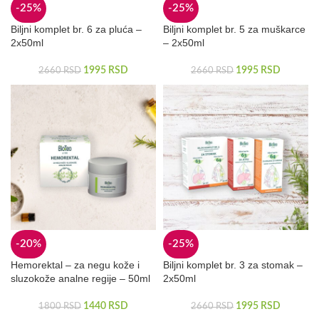
-25%
-25%
Biljni komplet br. 6 za pluća –
Biljni komplet br. 5 za muškarce
2x50ml
– 2x50ml
1995
RSD
1995
RSD
2660
RSD
2660
RSD
-20%
-25%
Hemorektal – za negu kože i
Biljni komplet br. 3 za stomak –
sluzokože analne regije – 50ml
2x50ml
1440
RSD
1995
RSD
1800
RSD
2660
RSD