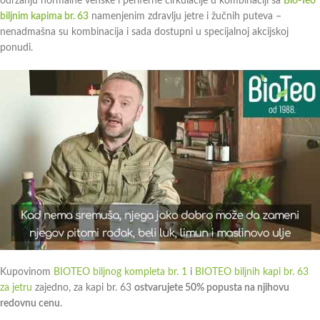
održanju normalne venske i periferne cirkulacije u kombinaciji sa
Bio-Teo
biljnim kapima br. 63
namenjenim zdravlju jetre i žučnih puteva –
nenadmašna su kombinacija i sada dostupni u specijalnoj akcijskoj
ponudi.
Kupovinom
BIOTEO biljnog kompleta br. 1
i
BIOTEO biljnih kapi br. 63
za jetru
zajedno, za kapi br. 63
ostvarujete 50% popusta na njihovu
redovnu cenu
.