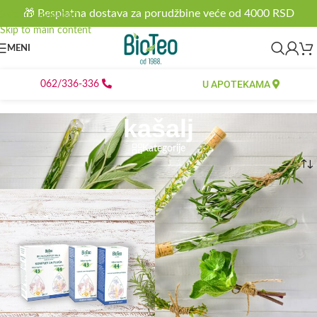
🎁 Besplatna dostava za porudžbine veće od 4000 RSD
Skip to navigation
Skip to main content
MENI
U APOTEKAMA
062/336-336
kašalj
Kategorije
Početna
/
Proizvod označen „kašalj“