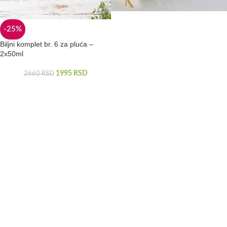
-25%
Biljni komplet br. 6 za pluća –
2x50ml
1995
RSD
2660
RSD