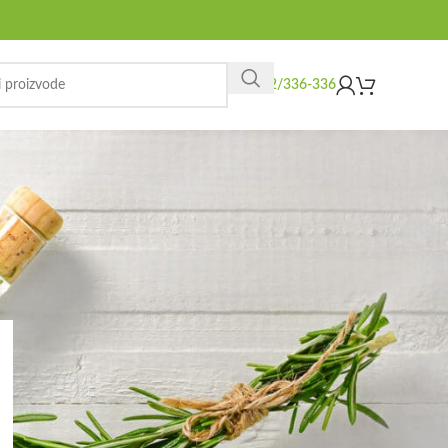
062/336-336
KATEGORIJE
Biljne kapi
Članci
Pregled studija
Razno
MOŽDA VAM SE JOŠ DOPADNE