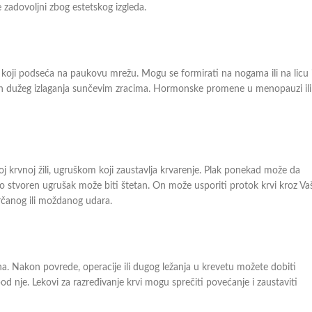
e zadovoljni zbog estetskog izgleda.
, koji podseća na paukovu mrežu. Mogu se formirati na nogama ili na licu 
on dužeg izlaganja sunčevim zracima. Hormonske promene u menopauzi ili
j krvnoj žili, ugruškom koji zaustavlja krvarenje. Plak ponekad može da
o stvoren ugrušak može biti štetan. On može usporiti protok krvi kroz Va
srčanog ili moždanog udara.
a. Nakon povrede, operacije ili dugog ležanja u krevetu možete dobiti
od nje. Lekovi za razređivanje krvi mogu sprečiti povećanje i zaustaviti