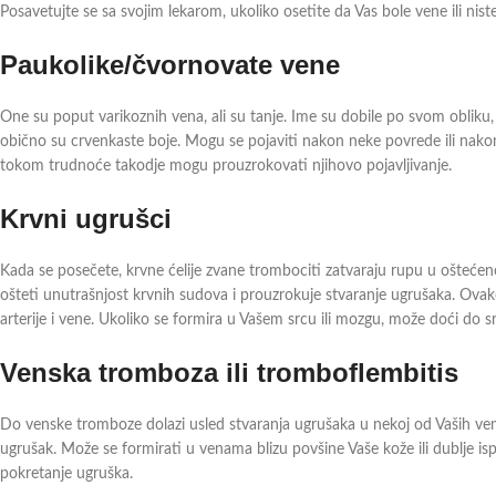
Posavetujte se sa svojim lekarom, ukoliko osetite da Vas bole vene ili nist
Paukolike/čvornovate vene
One su poput varikoznih vena, ali su tanje. Ime su dobile po svom obliku
obično su crvenkaste boje. Mogu se pojaviti nakon neke povrede ili nak
tokom trudnoće takodje mogu prouzrokovati njihovo pojavljivanje.
Krvni ugrušci
Kada se posečete, krvne ćelije zvane trombociti zatvaraju rupu u oštećeno
ošteti unutrašnjost krvnih sudova i prouzrokuje stvaranje ugrušaka. Ovak
arterije i vene. Ukoliko se formira u Vašem srcu ili mozgu, može doći do 
Venska tromboza ili tromboflembitis
Do venske tromboze dolazi usled stvaranja ugrušaka u nekoj od Vaših ven
ugrušak. Može se formirati u venama blizu povšine Vaše kože ili dublje isp
pokretanje ugruška.