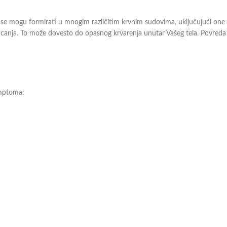
e se mogu formirati u mnogim različitim krvnim sudovima, uključujući one
ucanja. To može dovesto do opasnog krvarenja unutar Vašeg tela. Povreda i
imptoma: