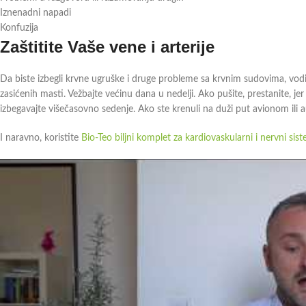
Iznenadni napadi
Konfuzija
Zaštitite Vaše vene i arterije
Da biste izbegli krvne ugruške i druge probleme sa krvnim sudovima, vod
zasićenih masti. Vežbajte većinu dana u nedelji. Ako pušite, prestanite, jer
izbegavajte višečasovno sedenje. Ako ste krenuli na duži put avionom ili a
I naravno, koristite
Bio-Teo biljni komplet za kardiovaskularni i nervni sis