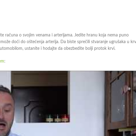
ite računa o svojim venama i arterijama. Jedite hranu koja nema puno
 može doći do oštećenja arterija. Da biste sprečili stvaranje ugrušaka u krv
utomobilom, ustanite i hodajte da obezbedite bolji protok krvi.
tem
: