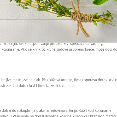
a kroz koji se krv kreće. Arterije prenose krv napunjenu kiseonikom, iz
le ga plućna arterija šalje u pluća, kako bi se krv ponovo napunila
oći kroz njih. Svako usporavanje protoka krvi sprečava da Vaši organi
 funkcionisanje. Ako se krv kroz krvne sudove usporeno kreće, može doći d
lepljive masti, zvane plak. Plak sužava arterije, time usporava dotok krvi 
i zakrčiti dotok krvi i time izazvati srčani udar.
ije dolazi do nakupljanja plaka na zidovima arterija. Kao i kod koronarne
Ukoliko u Vaše noge ne dolazi dovoljna količina kiseonika i hranljivih materij