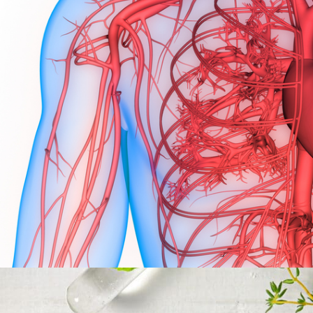
Kako teče krv kroz organizam
?