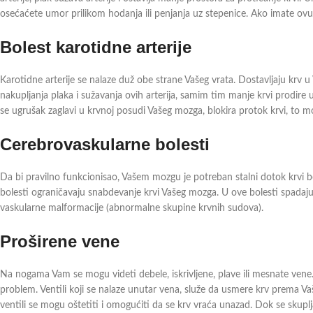
osećaćete umor prilikom hodanja ili penjanja uz stepenice. Ako imate ovu
Bolest karotidne arterije
Karotidne arterije se nalaze duž obe strane Vašeg vrata. Dostavljaju krv u V
nakupljanja plaka i sužavanja ovih arterija, samim tim manje krvi prodire 
se ugrušak zaglavi u krvnoj posudi Vašeg mozga, blokira protok krvi, to m
Cerebrovaskularne bolesti
Da bi pravilno funkcionisao, Vašem mozgu je potreban stalni dotok krvi 
bolesti ograničavaju snabdevanje krvi Vašeg mozga. U ove bolesti spadaju: 
vaskularne malformacije (abnormalne skupine krvnih sudova).
Proširene vene
Na nogama Vam se mogu videti debele, iskrivljene, plave ili mesnate vene.
problem. Ventili koji se nalaze unutar vena, služe da usmere krv prema V
ventili se mogu oštetiti i omogućiti da se krv vraća unazad. Dok se skuplja