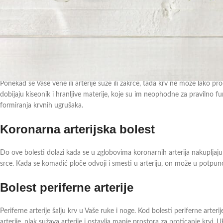
Vaše arterije i vene obavljaju veliki posao. Oni su deo transportnog sistem
Vašeg srca do ostatka tela, zatim vene vraćaju krv nazad u Vaše srce. Odat
kiseonikom. Plućna vena vraća krv u srce, time proces ponovo počinje.
Kada dođe do zastoja?
Ponekad se Vaše vene ili arterije suze ili zakrče, tada krv ne može lako pr
dobijaju kiseonik i hranljive materije, koje su im neophodne za pravilno
formiranja krvnih ugrušaka.
Koronarna arterijska bolest
Do ove bolesti dolazi kada se u zglobovima koronarnih arterija nakupljaju 
srce. Kada se komadić ploče odvoji i smesti u arteriju, on može u potpunost
Bolest periferne arterije
Periferne arterije šalju krv u Vaše ruke i noge. Kod bolesti periferne arter
arterije, plak sužava arterije i ostavlja manje prostora za proticanje krvi. 