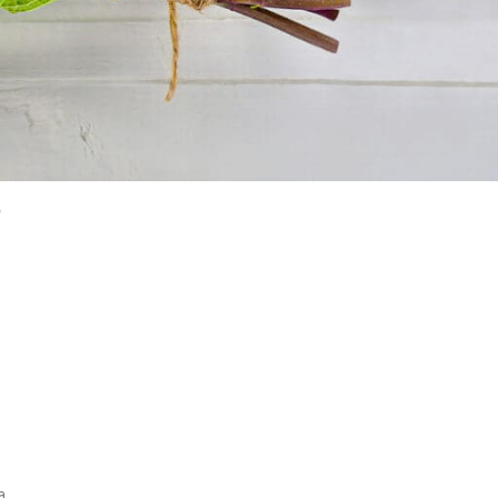
KORISNI LINKOVI
Apoteke saradnici
VELEPRODAJA
Politika privatnosti
Uslovi korišćenja
o
u
a,