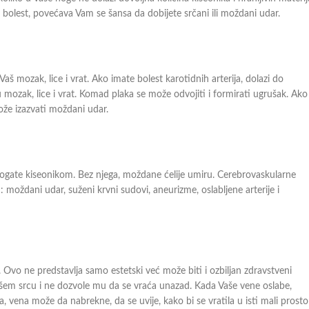
 bolest, povećava Vam se šansa da dobijete srčani ili moždani udar.
aš mozak, lice i vrat. Ako imate bolest karotidnih arterija, dolazi do
u mozak, lice i vrat. Komad plaka se može odvojiti i formirati ugrušak. Ako
ože izazvati moždani udar.
bogate kiseonikom. Bez njega, moždane ćelije umiru. Cerebrovaskularne
moždani udar, suženi krvni sudovi, aneurizme, oslabljene arterije i
 Ovo ne predstavlja samo estetski već može biti i ozbiljan zdravstveni
ašem srcu i ne dozvole mu da se vraća unazad. Kada Vaše vene oslabe,
, vena može da nabrekne, da se uvije, kako bi se vratila u isti mali prosto