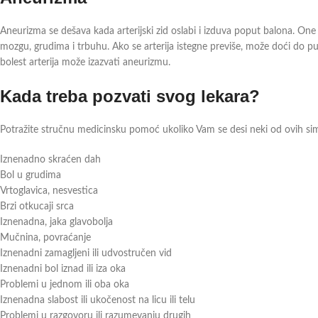
Aneurizma se dešava kada arterijski zid oslabi i izduva poput balona. On
mozgu, grudima i trbuhu. Ako se arterija istegne previše, može doći do p
bolest arterija može izazvati aneurizmu.
Kada treba pozvati svog lekara?
Potražite stručnu medicinsku pomoć ukoliko Vam se desi neki od ovih s
Iznenadno skraćen dah
Bol u grudima
Vrtoglavica, nesvestica
Brzi otkucaji srca
Iznenadna, jaka glavobolja
Mučnina, povraćanje
Iznenadni zamagljeni ili udvostručen vid
Iznenadni bol iznad ili iza oka
Problemi u jednom ili oba oka
Iznenadna slabost ili ukočenost na licu ili telu
Problemi u razgovoru ili razumevanju drugih