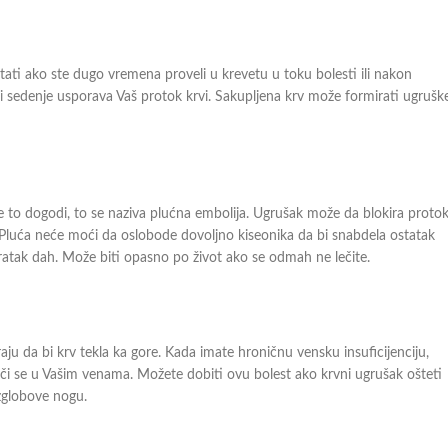
stati ako ste dugo vremena proveli u krevetu u toku bolesti ili nakon
ili sedenje usporava Vaš protok krvi. Sakupljena krv može formirati ugruške
e to dogodi, to se naziva plućna embolija. Ugrušak može da blokira proto
. Pluća neće moći da oslobode dovoljno kiseonika da bi snabdela ostatak
atak dah. Može biti opasno po život ako se odmah ne lečite.
ju da bi krv tekla ka gore. Kada imate hroničnu vensku insuficijenciju,
luči se u Vašim venama. Možete dobiti ovu bolest ako krvni ugrušak ošteti
 zglobove nogu.