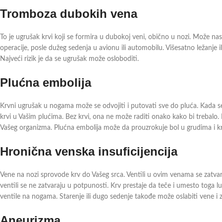
Tromboza dubokih vena
To je ugrušak krvi koji se formira u dubokoj veni, obično u nozi. Može na
operacije, posle dužeg sedenja u avionu ili automobilu. Višesatno ležanje 
Najveći rizik je da se ugrušak može osloboditi.
Plućna embolija
Krvni ugrušak u nogama može se odvojiti i putovati sve do pluća. Kada s
krvi u Vašim plućima. Bez krvi, ona ne može raditi onako kako bi trebalo
Vašeg organizma. Plućna embolija može da prouzrokuje bol u grudima i kr
Hronična venska insuficijencija
Vene na nozi sprovode krv do Vašeg srca. Ventili u ovim venama se zatvara
ventili se ne zatvaraju u potpunosti. Krv prestaje da teče i umesto toga 
ventile na nogama. Starenje ili dugo sedenje takođe može oslabiti vene i
Aneurizma