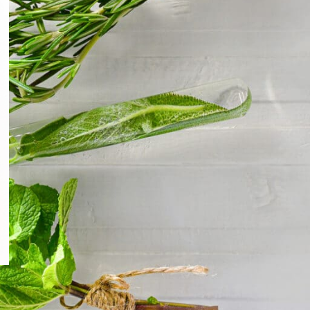
GREEN FIT 2+1 GRATIS biljne
kapi + METABOMAX kapsule za
metabolizam
3392
RSD
5480
RSD
METABOMAX kapsule - za brži
metabolizam i više energije
1984
RSD
2480
RSD
FITOSAN KAPSULE – za lakše
uspavljivanje
2256
RSD
2820
RSD
IMUNOFIT KAPSULE - za jači
imunitet
1290
RSD
2580
RSD