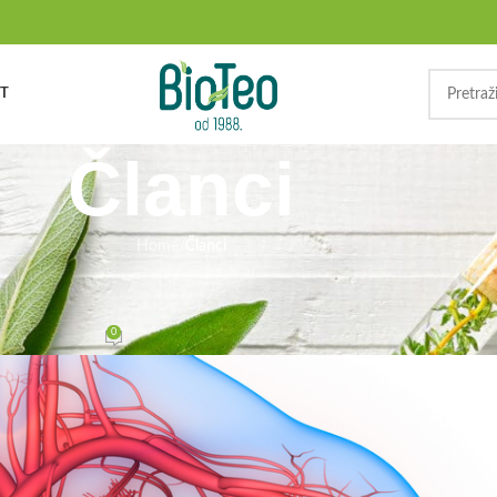
T
Članci
Home
/
Članci
ANCI
a venama i arterijama
0
On 05.03.2020.