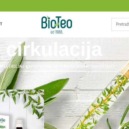
T
cirkulacija
MPLETI
BILJNE KAPI
SPECIJALNE PONUDE
KOZMETIKA
OSTALO