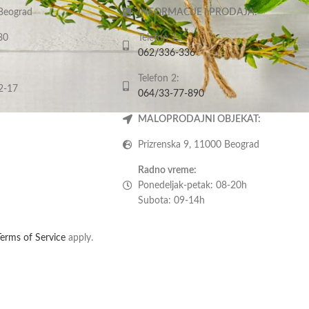
 Beograd
INFORMACIJE I PRODAJA:
80
Telefon 1:
062/336-336
Telefon 2:
2-17
064/33-77-890
MALOPRODAJNI OBJEKAT:
Prizrenska 9, 11000 Beograd
Radno vreme:
Ponedeljak-petak: 08-20h
Subota: 09-14h
Terms of Service
apply.