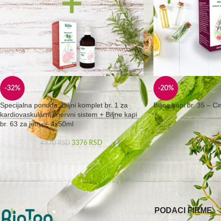
-32%
-20%
Specijalna ponuda: Biljni komplet br. 1 za
Biljne kapi br. 35 – Ci
kardiovaskularni i nervni sistem + Biljne kapi
br. 63 za jetru – 4x50ml
1500
RS
3376
RSD
4970
RSD
PODACI FIRME