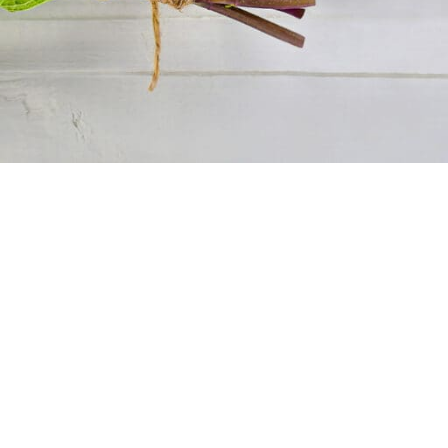
Apoteke saradnici
VELEPRODAJA
Politika privatnosti
Uslovi korišćenja