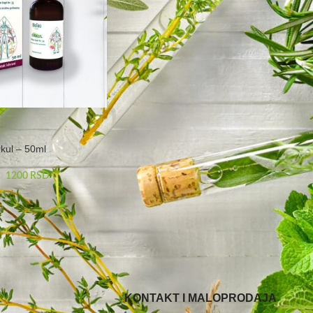
rkul – 50ml
1200
RSD
D
KONTAKT I MALOPRODAJA