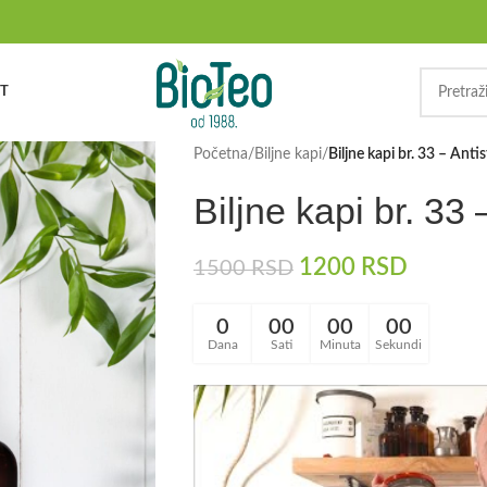
T
Početna
/
Biljne kapi
/
Biljne kapi br. 33 – Anti
Biljne kapi br. 33
1200
RSD
1500
RSD
0
00
00
00
Dana
Sati
Minuta
Sekundi