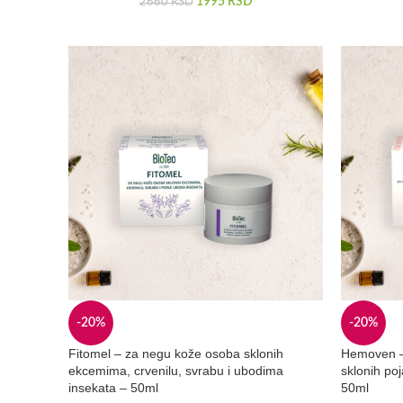
1995
RSD
2660
RSD
-20%
-20%
Fitomel – za negu kože osoba sklonih
Hemoven –
ekcemima, crvenilu, svrabu i ubodima
sklonih poj
insekata – 50ml
50ml