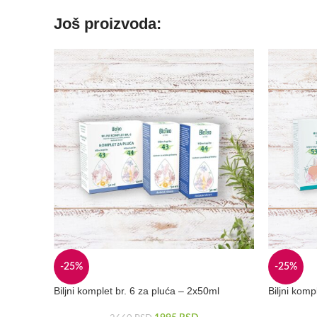
Još proizvoda:
-25%
-25%
Biljni komplet br. 6 za pluća – 2x50ml
Biljni kom