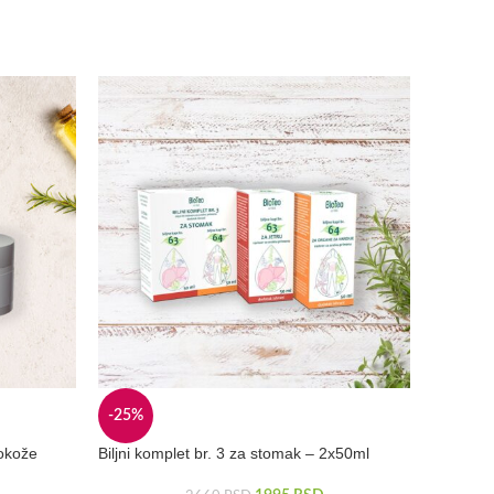
-25%
zokože
Biljni komplet br. 3 za stomak – 2x50ml