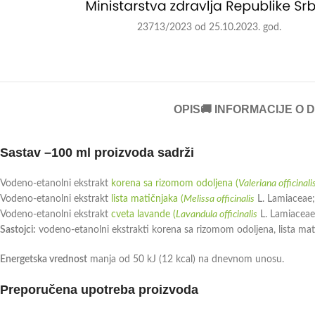
23713/2023 od 25.10.2023. god.
OPIS
🚚 INFORMACIJE O 
Sastav –
100 ml proizvoda sadrži
Vodeno-etanolni ekstrakt
korena sa rizomom odoljena (
Valeriana officinali
Vodeno-etanolni ekstrakt
lista matičnjaka (
Melissa officinalis
L. Lamiaceae;
Vodeno-etanolni ekstrakt
cveta lavande (
Lavandula officinalis
L. Lamiaceae;
Sastojci:
vodeno-etanolni ekstrakti korena sa rizomom odoljena, lista mati
Energetska vrednost
manja od 50 kJ (12 kcal) na dnevnom unosu.
Preporučena upotreba proizvoda