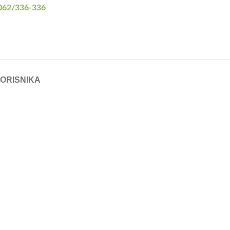
62/336-336
KORISNIKA