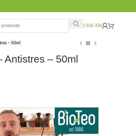
062/336-336
stres – 50ml
 – Antistres – 50ml