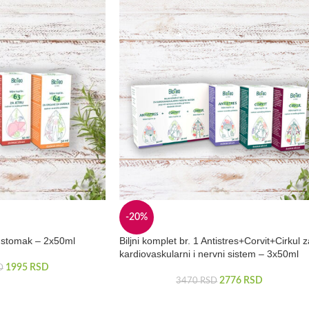
-20%
za stomak – 2x50ml
Biljni komplet br. 1 Antistres+Corvit+Cirkul 
kardiovaskularni i nervni sistem – 3x50ml
1995
RSD
D
2776
RSD
3470
RSD