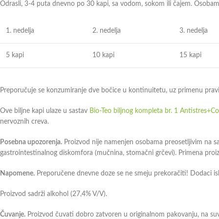
Odrasli, 3-4 puta dnevno po 30 kapi, sa vodom, sokom ili čajem. Osobama
1. nedelja
2. nedelja
3. nedelja
5 kapi
10 kapi
15 kapi
Preporučuje se konzumiranje dve bočice u kontinuitetu, uz primenu pravil
Ove biljne kapi ulaze u sastav
Bio-Teo biljnog kompleta br. 1 Antistres+Cor
nervoznih creva.
Posebna upozorenja.
Proizvod nije namenjen osobama preosetljivim na s
gastrointestinalnog diskomfora (mučnina, stomačni grčevi). Primena pro
Napomene.
Preporučene dnevne doze se ne smeju prekoračiti! Dodaci ish
Proizvod sadrži alkohol (27,4% V/V).
Čuvanje.
Proizvod čuvati dobro zatvoren u originalnom pakovanju, na 