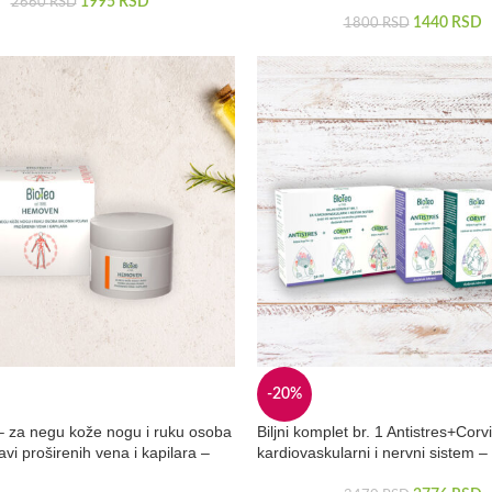
1995
RSD
2660
RSD
1440
RSD
1800
RSD
-20%
 za negu kože nogu i ruku osoba
Biljni komplet br. 1 Antistres+Corv
avi proširenih vena i kapilara –
kardiovaskularni i nervni sistem 