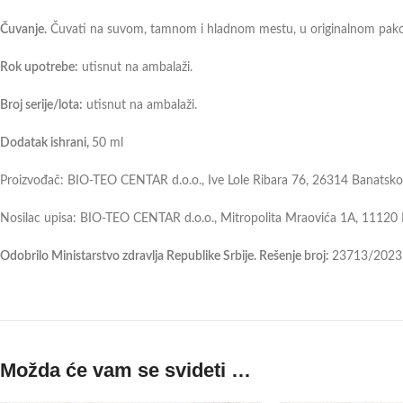
Čuvanje.
Čuvati na suvom, tamnom i hladnom mestu, u originalnom pako
Rok upotrebe:
utisnut na ambalaži.
Broj serije/lota:
utisnut na ambalaži.
Dodatak ishrani,
50 ml
Proizvođač: BIO-TEO CENTAR d.o.o., Ive Lole Ribara 76, 26314 Banatsko 
Nosilac upisa: BIO-TEO CENTAR d.o.o., Mitropolita Mraovića 1A, 11120 B
Odobrilo Ministarstvo zdravlja Republike Srbije. Rešenje broj:
23713/2023 
Možda će vam se svideti …