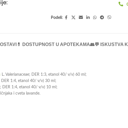
0
Podeli:
DOSTAVI
💊 DOSTUPNOST U APOTEKAMA
👥💬 ISKUSTVA 
s
L. Valerianaceae; DER 1:3, etanol 40/ v/v) 60 ml;
 DER 1:4, etanol 40/ v/v) 30 ml;
 DER 1:4, etanol 40/ v/v) 10 ml;
čnjaka i cveta lavande.