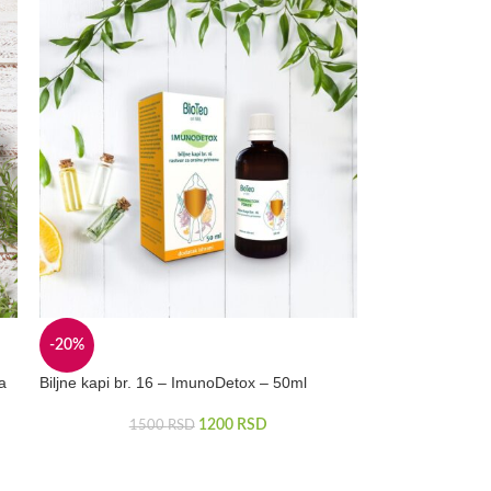
-20%
za
Biljne kapi br. 16 – ImunoDetox – 50ml
1200
RSD
1500
RSD