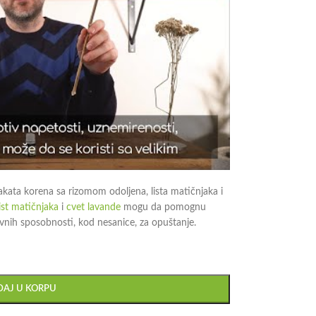
akata korena sa rizomom odoljena, lista matičnjaka i
ist matičnjaka
i
cvet lavande
mogu da pomognu
ivnih sposobnosti, kod nesanice, za opuštanje.
AJ U KORPU