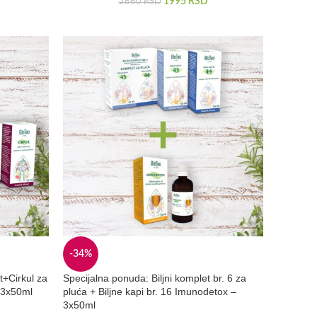
1995
RSD
2660
RSD
-34%
it+Cirkul za
Specijalna ponuda: Biljni komplet br. 6 za
– 3x50ml
pluća + Biljne kapi br. 16 Imunodetox –
3x50ml