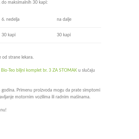
, do maksimalnih 30 kapi:
6. nedelja
na dalje
30 kapi
30 kapi
 od strane lekara.
z
Bio-Teo biljni komplet br. 3 ZA STOMAK
u slučaju
8 godina. Primenu proizvoda mogu da prate simptomi
avljanje motornim vozilima ili radnim mašinama.
anu!