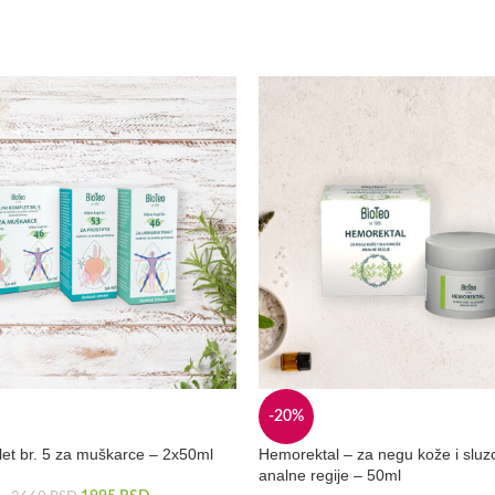
-20%
plet br. 5 za muškarce – 2x50ml
Hemorektal – za negu kože i slu
analne regije – 50ml