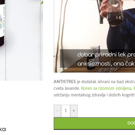
ANTISTRES
je dodatak ishrani na bazi ekstr
cveta lavande.
Koren sa rizomom odoljena
,
l
održanju mentalnog zdravlja i dobrih kognit
-
+
DOD