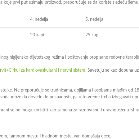
 koje prvi put uzimaju proizvod, preporučuje se da koriste sledeću šemu
4. nedelja
5. nedelja
20 kapi
25 kapi
nog higijensko-dijetetskog režima i poštovanje propisane redovne terapije
vit+Cirkul za kardiovaskularni i nervni sistem
. Savetuju se kao dopuna u
astojke. Ne preporučuje se trudnicama, dojiljama i osobama mlađim od 1
izvoda može da dovede do pospanosti, pa u to vreme treba izbegavati upr
rani se ne mogu koristiti kao zamena za raznovrsnu i uravnoteženu ishr
suvom, tamnom mestu i hladnom mestu, van domašaja dece.