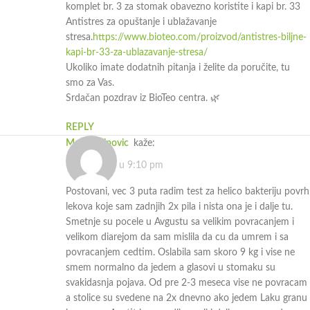
komplet br. 3 za stomak obavezno koristite i kapi br. 33
Antistres za opuštanje i ublažavanje
stresa.
https://www.bioteo.com/proizvod/antistres-biljne-
kapi-br-33-za-ublazavanje-stresa/
Ukoliko imate dodatnih pitanja i želite da poručite, tu
smo za Vas.
Srdačan pozdrav iz BioTeo centra. 🌿
REPLY
Marija Filipovic
kaže:
15.03.2024. u 9:10 pm
Postovani, vec 3 puta radim test za helico bakteriju povrh
lekova koje sam zadnjih 2x pila i nista ona je i dalje tu.
Smetnje su pocele u Avgustu sa velikim povracanjem i
velikom diarejom da sam mislila da cu da umrem i sa
povracanjem cedtim. Oslabila sam skoro 9 kg i vise ne
smem normalno da jedem a glasovi u stomaku su
svakidasnja pojava. Od pre 2-3 meseca vise ne povracam
a stolice su svedene na 2x dnevno ako jedem Laku granu