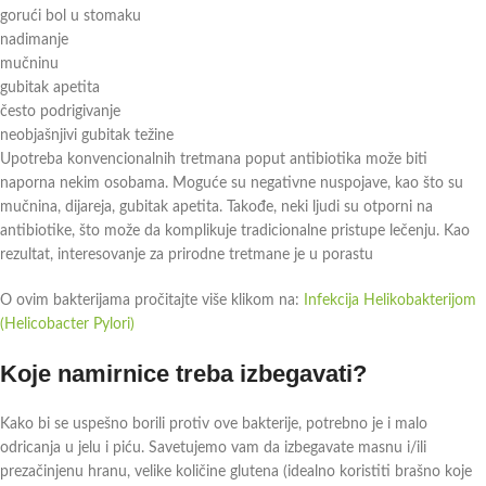
gorući bol u stomaku
nadimanje
mučninu
gubitak apetita
često podrigivanje
neobjašnjivi gubitak težine
Upotreba konvencionalnih tretmana poput antibiotika može biti
naporna nekim osobama. Moguće su negativne nuspojave, kao što su
mučnina, dijareja, gubitak apetita. Takođe, neki ljudi su otporni na
antibiotike, što može da komplikuje tradicionalne pristupe lečenju. Kao
rezultat, interesovanje za prirodne tretmane je u porastu
O ovim bakterijama pročitajte više klikom na:
Infekcija Helikobakterijom
(Helicobacter Pylori)
Koje namirnice treba izbegavati?
Kako bi se uspešno borili protiv ove bakterije, potrebno je i malo
odricanja u jelu i piću. Savetujemo vam da izbegavate masnu i/ili
prezačinjenu hranu, velike količine glutena (idealno koristiti brašno koje