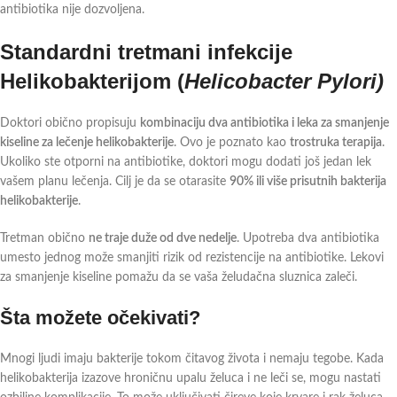
antibiotika nije dozvoljena.
Standardni tretmani infekcije
Helikobakterijom (
Helicobacter Pylori)
Doktori obično propisuju
kombinaciju dva antibiotika i leka za smanjenje
kiseline za lečenje helikobakterije
. Ovo je poznato kao
trostruka terapija
.
Ukoliko ste otporni na antibiotike, doktori mogu dodati još jedan lek
vašem planu lečenja. Cilj je da se otarasite
90% ili više prisutnih bakterija
helikobakterije
.
Tretman obično
ne traje duže od dve nedelje
. Upotreba dva antibiotika
umesto jednog može smanjiti rizik od rezistencije na antibiotike. Lekovi
za smanjenje kiseline pomažu da se vaša želudačna sluznica zaleči.
Šta možete očekivati?
Mnogi ljudi imaju bakterije tokom čitavog života i nemaju tegobe. Kada
helikobakterija izazove hroničnu upalu želuca i ne leči se, mogu nastati