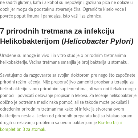
ne sadrži gluten), kafa i alkohol su nepoželjni, gazirana pića ne dolaze u
obzir jer mogu da podstaknu stvaranje čira. Ograničite kiselo voće i
povrće poput limuna i paradajza. Isto važi i za zimnicu.
7 prirodnih tretmana za infekciju
Helikobakterijom (
Helicobacter Pylori)
Urađene su mnoge in vivo i in vitro studije o prirodnim tretmanima
helikobakterije. Većina tretmana smanjila je broj bakterija u stomaku.
Savetujemo da razgovarate sa svojim doktorom pre nego što započnete
prirodni režim lečenja. Nije preporučljivo zameniti propisanu terapiju za
helikobakteriju samo prirodnim suplementima, ali vam oni itekako mogu
pomoći i povećati delovanje propisanih lekova. Za lečenje helikobakterije
obično je potrebna medicinska pomoć, ali se takođe može pokušati i
određenim prirodnim tretmanima kako bi infekcija stvorena ovom
bakterijom nestala. Jedan od prirodnih preparata koji su istakao spram
drugih u rešavanju problema sa ovom bakterijom je
Bio-Teo biljni
komplet br. 3 za stomak
.