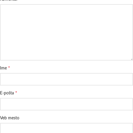
*
Ime
*
E-pošta
Veb mesto