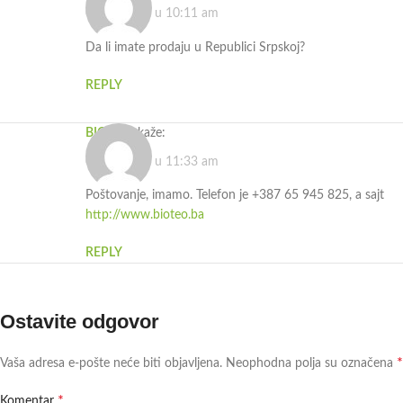
06.05.2025. u 10:11 am
Da li imate prodaju u Republici Srpskoj?
REPLY
BIOTEO
kaže:
06.05.2025. u 11:33 am
Poštovanje, imamo. Telefon je +387 65 945 825, a sajt
http://www.bioteo.ba
REPLY
Ostavite odgovor
*
Vaša adresa e-pošte neće biti objavljena.
Neophodna polja su označena
*
Komentar