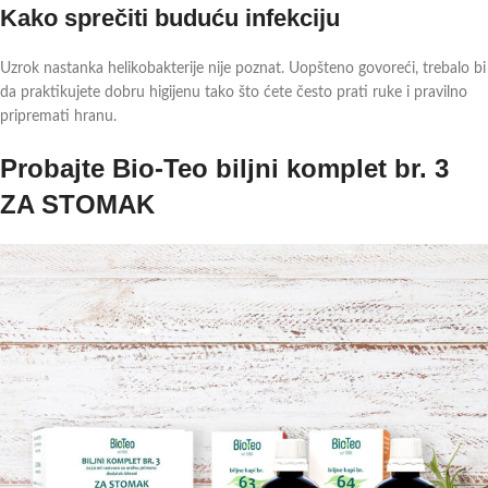
Kako sprečiti buduću infekciju
Uzrok nastanka helikobakterije nije poznat. Uopšteno govoreći, trebalo bi
da praktikujete dobru higijenu tako što ćete često prati ruke i pravilno
pripremati hranu.
Probajte Bio-Teo biljni komplet br. 3
ZA STOMAK