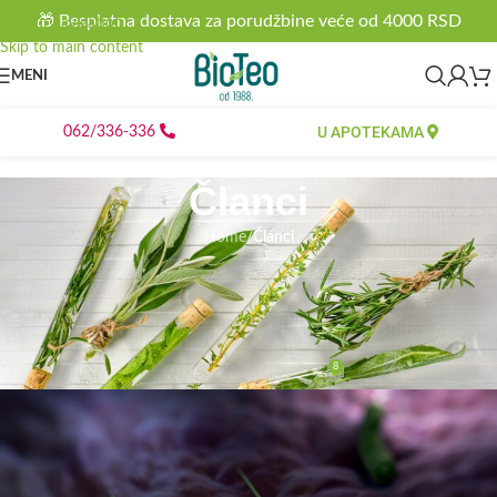
🎁 Besplatna dostava za porudžbine veće od 4000 RSD
Skip to navigation
Skip to main content
MENI
U APOTEKAMA
062/336-336
Članci
Home
/
Članci
ČLANCI
Prirodni tretmani za lečenje Heliko
bakterije (Helicobacter pylori)
8
bioteo
On 27.04.2022.