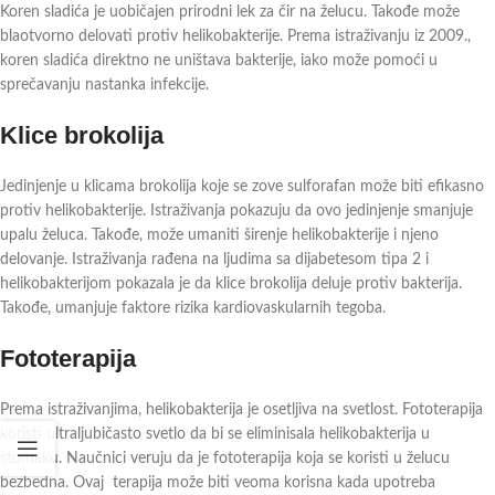
Koren sladića je uobičajen prirodni lek za čir na želucu. Takođe može
blaotvorno delovati protiv helikobakterije. Prema istraživanju iz 2009.,
koren sladića direktno ne uništava bakterije, iako može pomoći u
sprečavanju nastanka infekcije.
Klice brokolija
Jedinjenje u klicama brokolija koje se zove sulforafan može biti efikasno
protiv helikobakterije. Istraživanja pokazuju da ovo jedinjenje smanjuje
upalu želuca. Takođe, može umaniti širenje helikobakterije i njeno
delovanje. Istraživanja rađena na ljudima sa dijabetesom tipa 2 i
helikobakterijom pokazala je da klice brokolija deluje protiv bakterija.
Takođe, umanjuje faktore rizika kardiovaskularnih tegoba.
Fototerapija
Prema istraživanjima, helikobakterija je osetljiva na svetlost. Fototerapija
koristi ultraljubičasto svetlo da bi se eliminisala helikobakterija u
stomaku. Naučnici veruju da je fototerapija koja se koristi u želucu
bezbedna. Ovaj terapija može biti veoma korisna kada upotreba