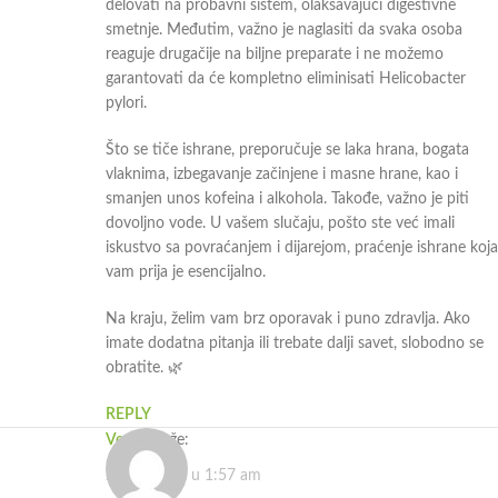
delovati na probavni sistem, olakšavajući digestivne
smetnje. Međutim, važno je naglasiti da svaka osoba
reaguje drugačije na biljne preparate i ne možemo
garantovati da će kompletno eliminisati Helicobacter
pylori.
Što se tiče ishrane, preporučuje se laka hrana, bogata
vlaknima, izbegavanje začinjene i masne hrane, kao i
smanjen unos kofeina i alkohola. Takođe, važno je piti
dovoljno vode. U vašem slučaju, pošto ste već imali
iskustvo sa povraćanjem i dijarejom, praćenje ishrane koja
vam prija je esencijalno.
Na kraju, želim vam brz oporavak i puno zdravlja. Ako
imate dodatna pitanja ili trebate dalji savet, slobodno se
obratite. 🌿
REPLY
Vesna
kaže:
25.05.2024. u 1:57 am