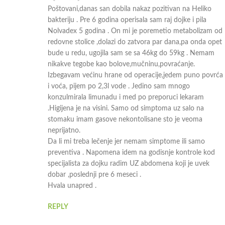
Poštovani,danas san dobila nakaz pozitivan na Heliko
bakteriju . Pre 6 godina operisala sam raj dojke i pila
Nolvadex 5 godina . On mi je poremetio metabolizam od
redovne stolice ,dolazi do zatvora par dana,pa onda opet
bude u redu, ugojila sam se sa 46kg do 59kg . Nemam
nikakve tegobe kao bolove,mučninu,povraćanje.
Izbegavam većinu hrane od operacije,jedem puno povrća
i voća, pijem po 2,3l vode . Jedino sam mnogo
konzulmirala limunadu i med po preporuci lekaram
.Higijena je na visini. Samo od simptoma uz salo na
stomaku imam gasove nekontolisane sto je veoma
neprijatno.
Da li mi treba lečenje jer nemam simptome ili samo
preventiva . Napomena idem na godisnje kontrole kod
specijalista za dojku radim UZ abdomena koji je uvek
dobar ,poslednji pre 6 meseci .
Hvala unapred .
REPLY