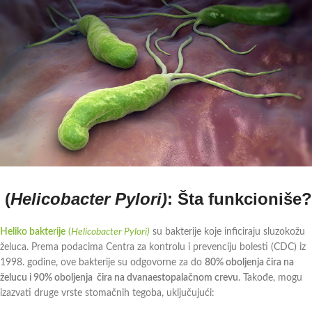
(
Helicobacter Pylori)
: Šta funkcioniše?
Heliko bakterije
(
Helicobacter Pylori)
su bakterije koje inficiraju sluzokožu
želuca. Prema podacima Centra za kontrolu i prevenciju bolesti (CDC) iz
1998. godine, ove bakterije su odgovorne za do
80% oboljenja čira na
želucu i 90% oboljenja čira na dvanaestopalačnom crevu
. Takođe, mogu
izazvati druge vrste stomačnih tegoba, uključujući: