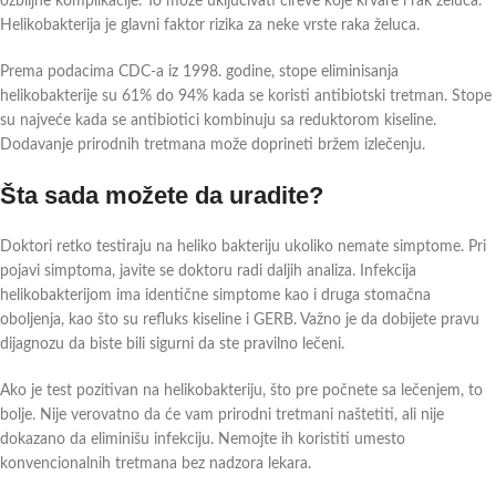
ozbiljne komplikacije. To može uključivati čireve koje krvare i rak želuca.
Helikobakterija je glavni faktor rizika za neke vrste raka želuca.
Prema podacima CDC-a iz 1998. godine, stope eliminisanja
helikobakterije su 61% do 94% kada se koristi antibiotski tretman. Stope
su najveće kada se antibiotici kombinuju sa reduktorom kiseline.
Dodavanje prirodnih tretmana može doprineti bržem izlečenju.
Šta sada možete da uradite?
Doktori retko testiraju na heliko bakteriju ukoliko nemate simptome. Pri
pojavi simptoma, javite se doktoru radi daljih analiza. Infekcija
helikobakterijom ima identične simptome kao i druga stomačna
oboljenja, kao što su refluks kiseline i GERB. Važno je da dobijete pravu
dijagnozu da biste bili sigurni da ste pravilno lečeni.
Ako je test pozitivan na helikobakteriju, što pre počnete sa lečenjem, to
bolje. Nije verovatno da će vam prirodni tretmani naštetiti, ali nije
dokazano da eliminišu infekciju. Nemojte ih koristiti umesto
konvencionalnih tretmana bez nadzora lekara.