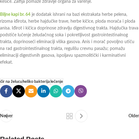
kesice. Žalfija pomaže zdravlje organa za varenje.
Biljne kapi br. 64
je dodatak ishrani na bazi ekstrakata herbe pelena,
rizoma iđirota, herbe hajdučke trave, herbe kičice, ploda morača i ploda
anisa. Iđirot i kičica doprinose zdravlju digestivnog trakta. Hajdučka trava
podstiče lučenje želudačnog soka i pokretljivost gastrointestinalnog
trakta, doprinoseći eliminaciji viška gasova. Anis i morač povoljno utiču
na rad gastrointestinalnog trakta, regulišu crevnu pasažu; pomažu
eliminaciji digestivnih gasova, ispoljavu spazmolitički i karminativni
efekat.
čir na želucu
heliko bakterija
lečenje
Newer
Older