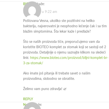
BIOTEO
kaže:
27.05.2024. u 9:22 am
Poštovana Vesna, ukoliko ste pozitivini na heliko
bakteriju, najverovatni je neophodno lečenje čak i sa tim
blažim simptomima. Šta lekar kaže i predlaže?
Što se naših proizvoda tiče, preporučujemo vam da
koristite BIOTEO komplet za stomak koji se sastoji od 2
proizvoda. Detaljnije o njemu saznajte klikom na sledeći
link:
https://www.bioteo.com/proizvod/biljni-komplet-br-
3-za-stomak/
Ako imate još pitanja ili trebate savet o našim
proizvodima, slobodno se obratite.
Želimo vam puno zdravlja! 🌿
REPLY
Neven
kaže: