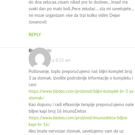
do dna zelucaa..nisam nikad pre to doziveo…insad me
svaki dan po malo boli..Pece zeludac….sta mi savetujete…
ne moze organizam vise da trpi kolko vidim Dejan
Jovanović
REPLY
bioteo
kaže:
19.10.2023. u 8:25 am
Poštovanje, toplo preporučujemo naš biljni komplet broj
3 za stomak, izvolite podrobnije informacije o kompletu i
ceni
https://www.bioteo.com/proizvod/biljni-komplet-br-3-za-
stomak/
Kao dopunu i radi efikasnije terapije preporučujemo naše
biljne kapi broj 16 ImunoDetox
https://www.bioteo.com/proizvod/imunodetox-biljne-
kapi-br-16/
Ako imate nervozan stomak, savetujemo vam da uz