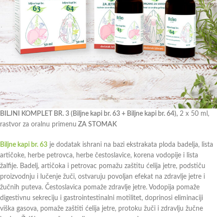
BILJNI KOMPLET BR. 3 (Biljne kapi br. 63 + Biljne kapi br. 64),
2 x 50 ml,
rastvor za oralnu primenu
ZA STOMAK
Biljne kapi br. 63
je dodatak ishrani na bazi ekstrakata ploda badelja, lista
artičoke, herbe petrovca, herbe čestoslavice, korena vodopije i lista
žalfije. Badelj, artičoka i petrovac pomažu zaštitu ćelija jetre, podstiču
proizvodnju i lučenje žuči, ostvaruju povoljan efekat na zdravlje jetre i
žučnih puteva. Čestoslavica pomaže zdravlje jetre. Vodopija pomaže
digestivnu sekreciju i gastrointestinalni motilitet, doprinosi eliminaciji
viška gasova, pomaže zaštiti ćelija jetre, protoku žuči i zdravlju žučne