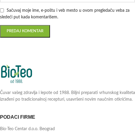
Sačuvaj moje ime, e-poštu i veb mesto u ovom pregledaču veba za
sledeći put kada komentarišem.
Čuvar vašeg zdravlja i lepote od 1988. Biljni preparati vrhunskog kvaliteta
izrađeni po tradicionalnoj recepturi, usavršeni novim naučnim otkrićima.
PODACI FIRME
Bio-Teo Centar d.o.o. Beograd