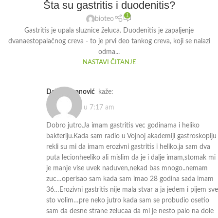
Šta su gastritis i duodenitis?
1
bioteo
Gastritis je upala sluznice želuca. Duodenitis je zapaljenje
dvanaestopalačnog creva - to je prvi deo tankog creva, koji se nalazi
odma...
NASTAVI ČITANJE
Dejan Jovanović
kaže:
19.10.2023. u 7:17 am
Dobro jutro.Ja imam gastritis vec godinama i heliko
bakteriju.Kada sam radio u Vojnoj akademiji gastroskopiju
rekli su mi da imam erozivni gastritis i heliko.ja sam dva
puta lecionheeliko ali mislim da je i dalje imam,stomak mi
je manje vise uvek naduven,nekad bas mnogo..nemam
zuc…operisao sam kada sam imao 28 godina sada imam
36…Erozivni gastritis nije mala stvar a ja jedem i pijem sve
sto volim…pre neko jutro kada sam se probudio osetio
sam da desne strane zelucaa da mi je nesto palo na dole