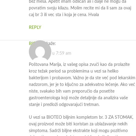
bez mesa. Apetit imam odlican ali i dalje ne mogu da
povratim svoju kilazu. Molim recite mi da li sam za ovaj
caj br 3 ili vec sta i koja je cena. Hvala
REPLY
BIOTEO
kaže:
16.03.2024. u 7:59 am
Poštovana Marija, iz vašeg opisa zvuči kao da prolazite
kroz težak period sa problemima u vezi sa heliko
bakterijom i probavom. Važno je da ste već pod lekarskim
nadzorom, jer je to ključno za adekvatno lečenje. Ako već
niste, svakako bih vam preporučio da posetite
gastroenterologa koji može detaljnije da analizira vaše
stanje i predloži odgovarajući tretman.
U vezi sa BIOTEO biljnim kompletom br. 3 ZA STOMAK,
ovaj proizvod može biti koristan za ublažavanje nekih
simptoma. Sadrži biljne ekstrakte koji mogu pozitivno