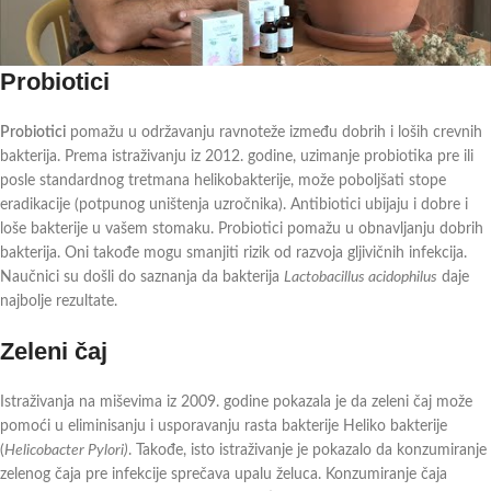
Probiotici
Probiotici
pomažu u održavanju ravnoteže između dobrih i loših crevnih
bakterija. Prema istraživanju iz 2012. godine, uzimanje probiotika pre ili
posle standardnog tretmana helikobakterije, može poboljšati stope
eradikacije (potpunog uništenja uzročnika). Antibiotici ubijaju i dobre i
loše bakterije u vašem stomaku. Probiotici pomažu u obnavljanju dobrih
bakterija. Oni takođe mogu smanjiti rizik od razvoja gljivičnih infekcija.
Naučnici su došli do saznanja da bakterija
Lactobacillus acidophilus
daje
najbolje rezultate.
Zeleni čaj
Istraživanja na miševima iz 2009. godine pokazala je da zeleni čaj može
pomoći u eliminisanju i usporavanju rasta bakterije Heliko bakterije
(
Helicobacter Pylori)
. Takođe, isto istraživanje je pokazalo da konzumiranje
zelenog čaja pre infekcije sprečava upalu želuca. Konzumiranje čaja