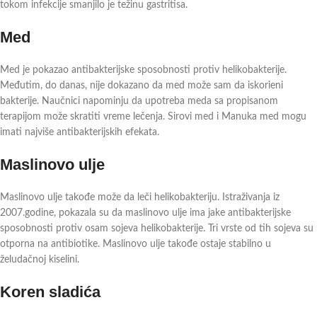
tokom infekcije smanjilo je težinu gastritisa.
Med
Med je pokazao antibakterijske sposobnosti protiv helikobakterije.
Međutim, do danas, nije dokazano da med može sam da iskorieni
bakterije. Naučnici napominju da upotreba meda sa propisanom
terapijom može skratiti vreme lečenja. Sirovi med i Manuka med mogu
imati najviše antibakterijskih efekata.
Maslinovo ulje
Maslinovo ulje takođe može da leči helikobakteriju. Istraživanja iz
2007.godine, pokazala su da maslinovo ulje ima jake antibakterijske
sposobnosti protiv osam sojeva helikobakterije. Tri vrste od tih sojeva su
otporna na antibiotike. Maslinovo ulje takođe ostaje stabilno u
želudačnoj kiselini.
Koren sladića