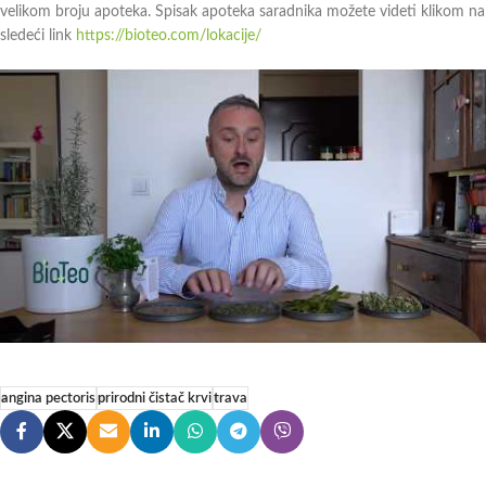
velikom broju apoteka. Spisak apoteka saradnika možete videti klikom na
sledeći link
https://bioteo.com/lokacije/
angina pectoris
prirodni čistač krvi
trava