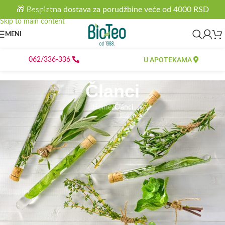
🎁 Besplatna dostava za porudžbine veće od 4000 RSD
Skip to navigation
Skip to main content
MENI
U APOTEKAMA
062/336-336
Članci
Home
/
Članci
ČLANCI
Saznajte koji je to PRIRODNI
PREČIŠĆIVAČ KRVI. Može se vrlo
lako pronaći na celoj severnoj
hemisferi, a odličan je i protiv
ANGINE PEKTORIS
0