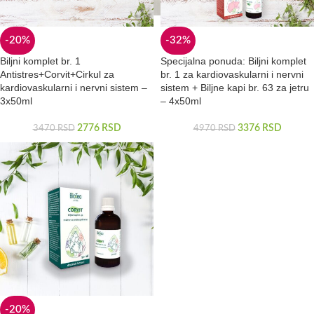
-20%
-32%
Biljni komplet br. 1
Specijalna ponuda: Biljni komplet
Antistres+Corvit+Cirkul za
br. 1 za kardiovaskularni i nervni
kardiovaskularni i nervni sistem –
sistem + Biljne kapi br. 63 za jetru
3x50ml
– 4x50ml
2776
RSD
3376
RSD
3470
RSD
4970
RSD
-20%