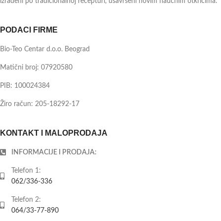
izrađeni po tradicionalnoj recepturi, usavršeni novim naučnim otkrićima.
PODACI FIRME
Bio-Teo Centar d.o.o. Beograd
Matični broj: 07920580
PIB: 100024384
Žiro račun: 205-18292-17
KONTAKT I MALOPRODAJA
INFORMACIJE I PRODAJA:
Telefon 1:
062/336-336
Telefon 2:
064/33-77-890