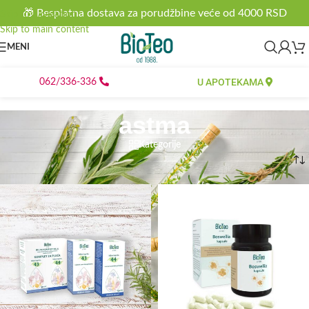
🎁 Besplatna dostava za porudžbine veće od 4000 RSD
Skip to navigation
Skip to main content
MENI
U APOTEKAMA
062/336-336
astma
Kategorije
Početna
/
Proizvod označen „astma“