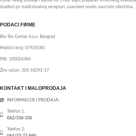
Čuvar vašeg zdravlja i lepote od 1988. Biljni preparati vrhunskog kvaliteta
izrađeni po tradicionalnoj recepturi, usavršeni novim naučnim otkrićima.
PODACI FIRME
Bio-Teo Centar d.o.o. Beograd
Matični broj: 07920580
PIB: 100024384
Žiro račun: 205-18292-17
KONTAKT I MALOPRODAJA
INFORMACIJE I PRODAJA:
Telefon 1:
062/336-336
Telefon 2: