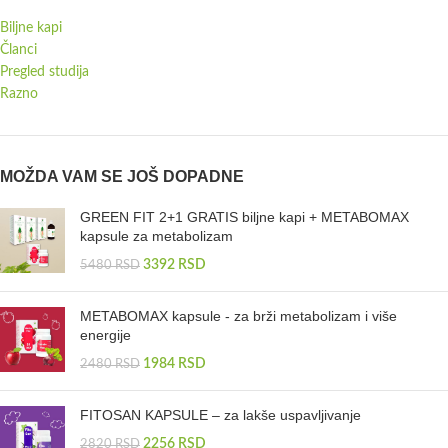
Biljne kapi
Članci
Pregled studija
Razno
MOŽDA VAM SE JOŠ DOPADNE
GREEN FIT 2+1 GRATIS biljne kapi + METABOMAX
kapsule za metabolizam
3392
RSD
5480
RSD
METABOMAX kapsule - za brži metabolizam i više
energije
1984
RSD
2480
RSD
FITOSAN KAPSULE – za lakše uspavljivanje
2256
RSD
2820
RSD