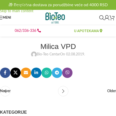
🎁 Besplatna dostava za porudžbine veće od 4000 RSD
Skip to navigation
Skip to main content
MENI
U APOTEKAMA
062/336-336
Milica VPD
Bio-Teo Centar
On 02.08.2019.
Newer
Older
KATEGORIJE