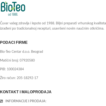
Čuvar vašeg zdravlja i lepote od 1988. Biljni preparati vrhunskog kvaliteta
izrađeni po tradicionalnoj recepturi, usavršeni novim naučnim otkrićima.
PODACI FIRME
Bio-Teo Centar d.o.o. Beograd
Matični broj: 07920580
PIB: 100024384
Žiro račun: 205-18292-17
KONTAKT I MALOPRODAJA
INFORMACIJE I PRODAJA: