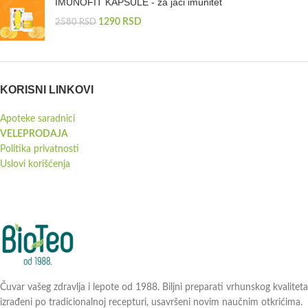
IMUNOFIT KAPSULE - za jači imunitet
1290
RSD
2580
RSD
KORISNI LINKOVI
Apoteke saradnici
VELEPRODAJA
Politika privatnosti
Uslovi korišćenja
Čuvar vašeg zdravlja i lepote od 1988. Biljni preparati vrhunskog kvaliteta
izrađeni po tradicionalnoj recepturi, usavršeni novim naučnim otkrićima.