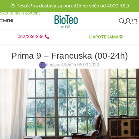
🎁 Besplatna dostava za porudžbine veće od 4000 RSD
Skip to navigation
Skip to main content
MENI
U APOTEKAMA
062/336-336
Prima 9 – Francuska (00-24h)
dungrani786
On 05.03.2022.