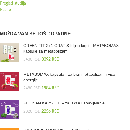
Pregled studija
Razno
MOŽDA VAM SE JOŠ DOPADNE
GREEN FIT 2+1 GRATIS biljne kapi + METABOMAX
kapsule za metabolizam
3392
RSD
5480
RSD
METABOMAX kapsule - za brži metabolizam i više
energije
1984
RSD
2480
RSD
FITOSAN KAPSULE – za lakše uspavljivanje
2256
RSD
2820
RSD