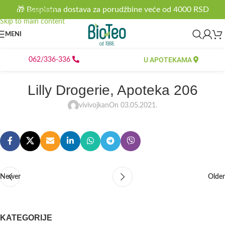
🎁 Besplatna dostava za porudžbine veće od 4000 RSD
Skip to navigation
Skip to main content
MENI
U APOTEKAMA
062/336-336
Lilly Drogerie, Apoteka 206
vivivojkan
On 03.05.2021.
Newer
Older
KATEGORIJE