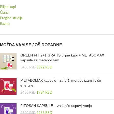
Biljne kapi
Članci
Pregled studija
Razno
MOŽDA VAM SE JOŠ DOPADNE
GREEN FIT 2+1 GRATIS biljne kapi + METABOMAX
kapsule za metabolizam
3392
RSD
5480
RSD
METABOMAX kapsule - za brži metabolizam i više
energije
1984
RSD
2480
RSD
FITOSAN KAPSULE – za lakše uspavljivanje
2256
RSD
2820
RSD