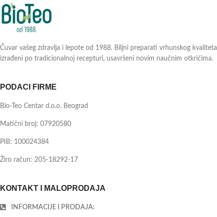
Čuvar vašeg zdravlja i lepote od 1988. Biljni preparati vrhunskog kvaliteta
izrađeni po tradicionalnoj recepturi, usavršeni novim naučnim otkrićima.
PODACI FIRME
Bio-Teo Centar d.o.o. Beograd
Matični broj: 07920580
PIB: 100024384
Žiro račun: 205-18292-17
KONTAKT I MALOPRODAJA
INFORMACIJE I PRODAJA: