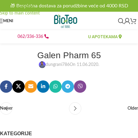
🎁 Besplatna dostava za porudžbine veće od 4000 RSD
Skip to navigation
Skip to main content
MENI
U APOTEKAMA
062/336-336
Galen Pharm 65
dungrani786
On 11.06.2020.
Newer
Older
KATEGORIJE