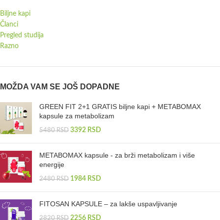
Biljne kapi
Članci
Pregled studija
Razno
MOŽDA VAM SE JOŠ DOPADNE
GREEN FIT 2+1 GRATIS biljne kapi + METABOMAX
kapsule za metabolizam
3392
RSD
5480
RSD
METABOMAX kapsule - za brži metabolizam i više
energije
1984
RSD
2480
RSD
FITOSAN KAPSULE – za lakše uspavljivanje
2256
RSD
2820
RSD