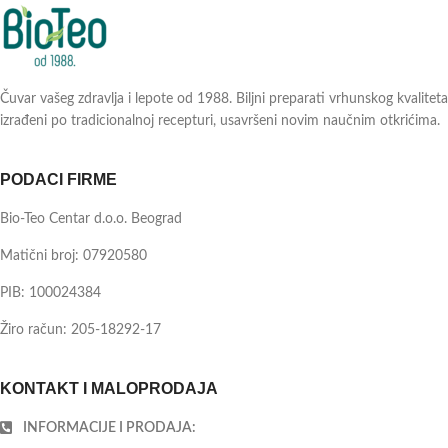
Čuvar vašeg zdravlja i lepote od 1988. Biljni preparati vrhunskog kvaliteta
izrađeni po tradicionalnoj recepturi, usavršeni novim naučnim otkrićima.
PODACI FIRME
Bio-Teo Centar d.o.o. Beograd
Matični broj: 07920580
PIB: 100024384
Žiro račun: 205-18292-17
KONTAKT I MALOPRODAJA
INFORMACIJE I PRODAJA: