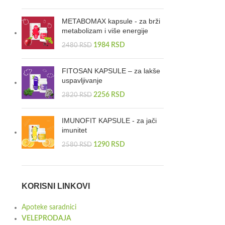
METABOMAX kapsule - za brži
metabolizam i više energije
1984
RSD
2480
RSD
FITOSAN KAPSULE – za lakše
uspavljivanje
2256
RSD
2820
RSD
IMUNOFIT KAPSULE - za jači
imunitet
1290
RSD
2580
RSD
KORISNI LINKOVI
Apoteke saradnici
VELEPRODAJA