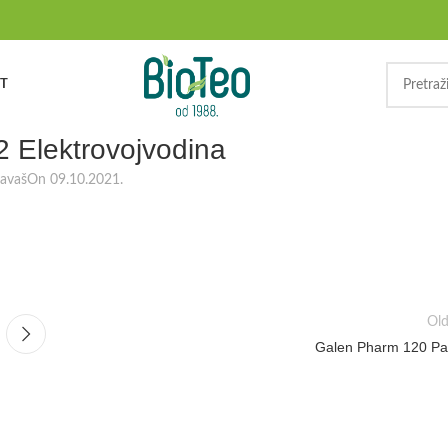
T
 Elektrovojvodina
ravaš
On 09.10.2021.
Old
Galen Pharm 120 Pal