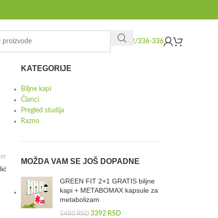
062/336-336
KATEGORIJE
Biljne kapi
Članci
Pregled studija
Razno
er
MOŽDA VAM SE JOŠ DOPADNE
ić
GREEN FIT 2+1 GRATIS biljne
kapi + METABOMAX kapsule za
metabolizam
3392
RSD
5480
RSD