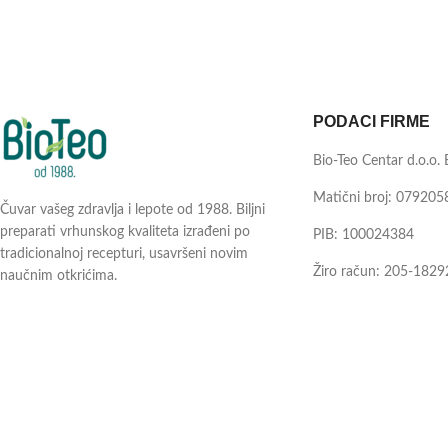
PODACI FIRME
Bio-Teo Centar d.o.o.
Matični broj: 079205
Čuvar vašeg zdravlja i lepote od 1988. Biljni
preparati vrhunskog kvaliteta izrađeni po
PIB: 100024384
tradicionalnoj recepturi, usavršeni novim
Žiro račun: 205-1829
naučnim otkrićima.