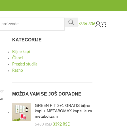
062/336-336
KATEGORIJE
Biljne kapi
Članci
Pregled studija
Razno
er
MOŽDA VAM SE JOŠ DOPADNE
ar
GREEN FIT 2+1 GRATIS biljne
kapi + METABOMAX kapsule za
metabolizam
3392
RSD
5480
RSD