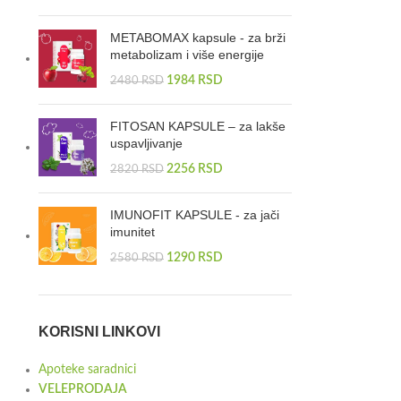
METABOMAX kapsule - za brži
metabolizam i više energije
1984
RSD
2480
RSD
FITOSAN KAPSULE – za lakše
uspavljivanje
2256
RSD
2820
RSD
IMUNOFIT KAPSULE - za jači
imunitet
1290
RSD
2580
RSD
KORISNI LINKOVI
Apoteke saradnici
VELEPRODAJA