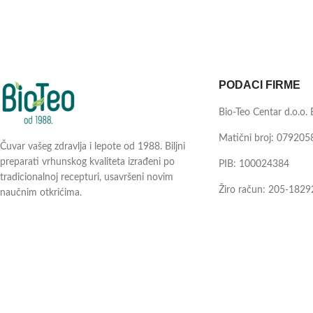
PODACI FIRME
Bio-Teo Centar d.o.o.
Matični broj: 079205
Čuvar vašeg zdravlja i lepote od 1988. Biljni
preparati vrhunskog kvaliteta izrađeni po
PIB: 100024384
tradicionalnoj recepturi, usavršeni novim
Žiro račun: 205-1829
naučnim otkrićima.