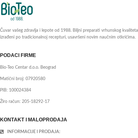
Čuvar vašeg zdravlja i lepote od 1988. Biljni preparati vrhunskog kvaliteta
izrađeni po tradicionalnoj recepturi, usavršeni novim naučnim otkrićima.
PODACI FIRME
Bio-Teo Centar d.o.o. Beograd
Matični broj: 07920580
PIB: 100024384
Žiro račun: 205-18292-17
KONTAKT I MALOPRODAJA
INFORMACIJE I PRODAJA: