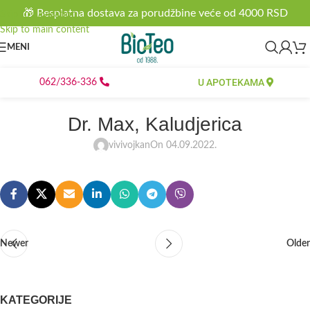
🎁 Besplatna dostava za porudžbine veće od 4000 RSD
Skip to navigation
Skip to main content
MENI
U APOTEKAMA
062/336-336
Dr. Max, Kaludjerica
vivivojkan
On 04.09.2022.
Newer
Older
KATEGORIJE