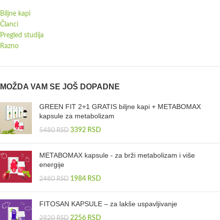
Biljne kapi
Članci
Pregled studija
Razno
MOŽDA VAM SE JOŠ DOPADNE
GREEN FIT 2+1 GRATIS biljne kapi + METABOMAX
kapsule za metabolizam
3392
RSD
5480
RSD
METABOMAX kapsule - za brži metabolizam i više
energije
1984
RSD
2480
RSD
FITOSAN KAPSULE – za lakše uspavljivanje
2256
RSD
2820
RSD