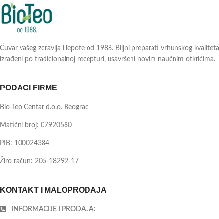
Čuvar vašeg zdravlja i lepote od 1988. Biljni preparati vrhunskog kvaliteta
izrađeni po tradicionalnoj recepturi, usavršeni novim naučnim otkrićima.
PODACI FIRME
Bio-Teo Centar d.o.o. Beograd
Matični broj: 07920580
PIB: 100024384
Žiro račun: 205-18292-17
KONTAKT I MALOPRODAJA
INFORMACIJE I PRODAJA: