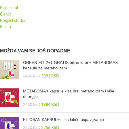
Biljne kapi
Članci
Pregled studija
Razno
MOŽDA VAM SE JOŠ DOPADNE
GREEN FIT 2+1 GRATIS biljne kapi + METABOMAX
kapsule za metabolizam
3392
RSD
5480
RSD
METABOMAX kapsule - za brži metabolizam i više
energije
1984
RSD
2480
RSD
FITOSAN KAPSULE – za lakše uspavljivanje
2256
RSD
2820
RSD