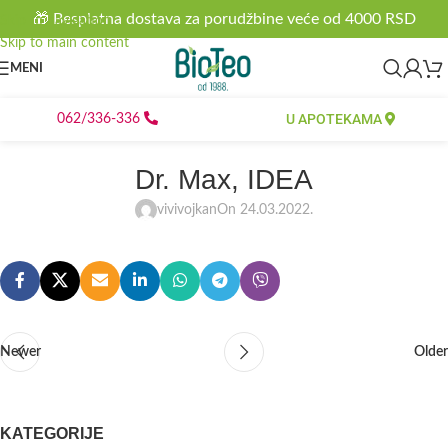
🎁 Besplatna dostava za porudžbine veće od 4000 RSD
Skip to navigation
Skip to main content
MENI
U APOTEKAMA
062/336-336
Dr. Max, IDEA
vivivojkan
On 24.03.2022.
Newer
Older
KATEGORIJE