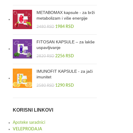
METABOMAX kapsule - za brži
metabolizam i više energije
1984
RSD
2480
RSD
FITOSAN KAPSULE – za lakše
uspavljivanje
2256
RSD
2820
RSD
IMUNOFIT KAPSULE - za jači
imunitet
1290
RSD
2580
RSD
KORISNI LINKOVI
Apoteke saradnici
VELEPRODAJA