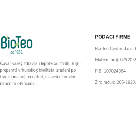
PODACI FIRME
Bio-Teo Centar d.o.o.
Matični broj: 079205
Čuvar vašeg zdravlja i lepote od 1988. Biljni
preparati vrhunskog kvaliteta izrađeni po
PIB: 100024384
tradicionalnoj recepturi, usavršeni novim
Žiro račun: 205-1829
naučnim otkrićima.