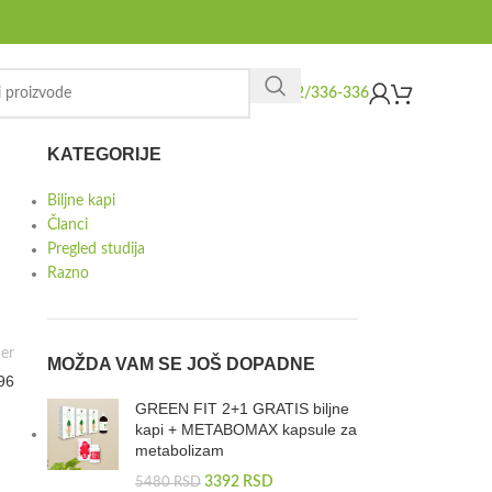
062/336-336
KATEGORIJE
Biljne kapi
Članci
Pregled studija
Razno
er
MOŽDA VAM SE JOŠ DOPADNE
96
GREEN FIT 2+1 GRATIS biljne
kapi + METABOMAX kapsule za
metabolizam
3392
RSD
5480
RSD