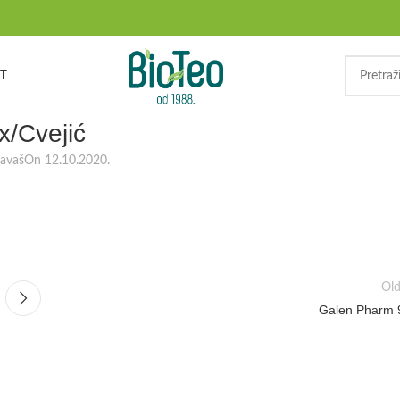
T
x/Cvejić
ravaš
On 12.10.2020.
Old
Galen Pharm 