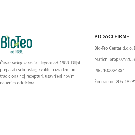
PODACI FIRME
Bio-Teo Centar d.o.o.
Matični broj: 079205
Čuvar vašeg zdravlja i lepote od 1988. Biljni
preparati vrhunskog kvaliteta izrađeni po
PIB: 100024384
tradicionalnoj recepturi, usavršeni novim
Žiro račun: 205-1829
naučnim otkrićima.