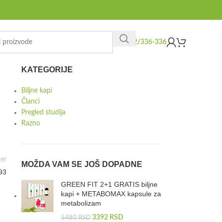
062/336-336
KATEGORIJE
Biljne kapi
Članci
Pregled studija
Razno
er
MOŽDA VAM SE JOŠ DOPADNE
93
GREEN FIT 2+1 GRATIS biljne
kapi + METABOMAX kapsule za
metabolizam
3392
RSD
5480
RSD