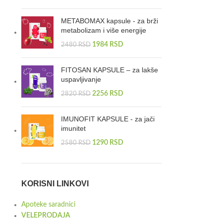
METABOMAX kapsule - za brži
metabolizam i više energije
1984
RSD
2480
RSD
FITOSAN KAPSULE – za lakše
uspavljivanje
2256
RSD
2820
RSD
IMUNOFIT KAPSULE - za jači
imunitet
1290
RSD
2580
RSD
KORISNI LINKOVI
Apoteke saradnici
VELEPRODAJA