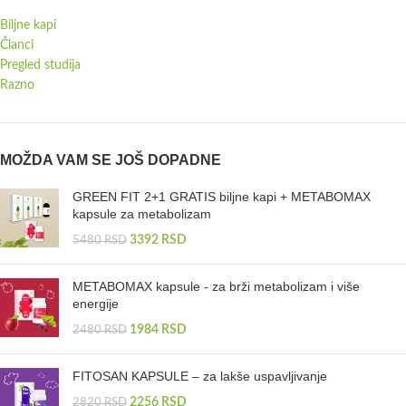
Biljne kapi
Članci
Pregled studija
Razno
MOŽDA VAM SE JOŠ DOPADNE
GREEN FIT 2+1 GRATIS biljne kapi + METABOMAX
kapsule za metabolizam
3392
RSD
5480
RSD
METABOMAX kapsule - za brži metabolizam i više
energije
1984
RSD
2480
RSD
FITOSAN KAPSULE – za lakše uspavljivanje
2256
RSD
2820
RSD