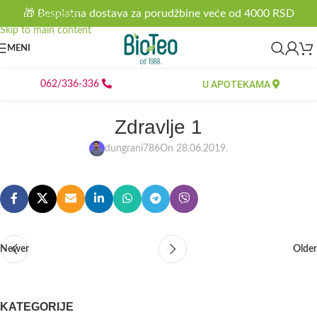
🎁 Besplatna dostava za porudžbine veće od 4000 RSD
Skip to navigation
Skip to main content
MENI
U APOTEKAMA
062/336-336
Zdravlje 1
dungrani786
On 28.06.2019.
Newer
Older
KATEGORIJE