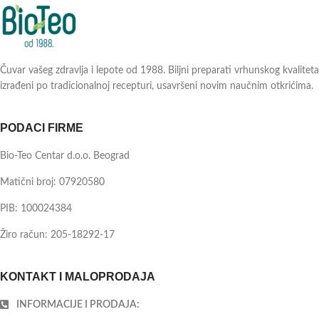
Čuvar vašeg zdravlja i lepote od 1988. Biljni preparati vrhunskog kvaliteta
izrađeni po tradicionalnoj recepturi, usavršeni novim naučnim otkrićima.
PODACI FIRME
Bio-Teo Centar d.o.o. Beograd
Matični broj: 07920580
PIB: 100024384
Žiro račun: 205-18292-17
KONTAKT I MALOPRODAJA
INFORMACIJE I PRODAJA: