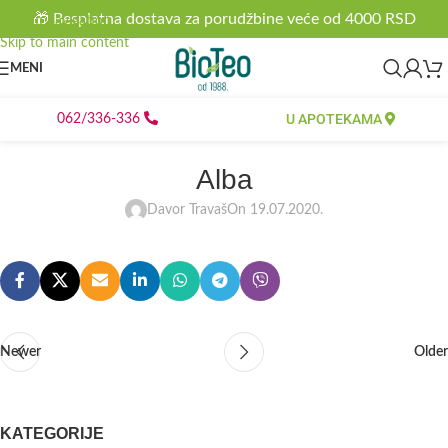
🎁 Besplatna dostava za porudžbine veće od 4000 RSD
Skip to navigation
Skip to main content
MENI
U APOTEKAMA
062/336-336
Alba
Davor Travaš
On 19.07.2020.
Newer
Older
KATEGORIJE