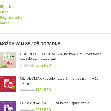
Biljne kapi
Članci
Pregled studija
Razno
MOŽDA VAM SE JOŠ DOPADNE
GREEN FIT 2+1 GRATIS biljne kapi + METABOMAX
kapsule za metabolizam
3392
RSD
5480
RSD
METABOMAX kapsule - za brži metabolizam i više
energije
1984
RSD
2480
RSD
FITOSAN KAPSULE – za lakše uspavljivanje
2256
RSD
2820
RSD