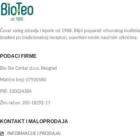
Čuvar vašeg zdravlja i lepote od 1988. Biljni preparati vrhunskog kvaliteta
izrađeni po tradicionalnoj recepturi, usavršeni novim naučnim otkrićima.
PODACI FIRME
Bio-Teo Centar d.o.o. Beograd
Matični broj: 07920580
PIB: 100024384
Žiro račun: 205-18292-17
KONTAKT I MALOPRODAJA
INFORMACIJE I PRODAJA: