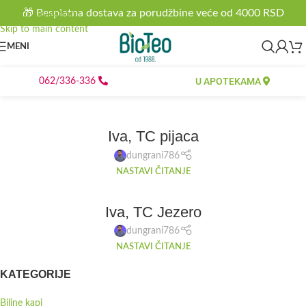
🎁 Besplatna dostava za porudžbine veće od 4000 RSD
Skip to navigation
Skip to main content
MENI
U APOTEKAMA
062/336-336
Iva, TC pijaca
dungrani786
NASTAVI ČITANJE
Iva, TC Jezero
dungrani786
NASTAVI ČITANJE
KATEGORIJE
Biljne kapi