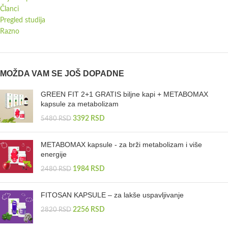
Članci
Pregled studija
Razno
MOŽDA VAM SE JOŠ DOPADNE
GREEN FIT 2+1 GRATIS biljne kapi + METABOMAX
kapsule za metabolizam
3392
RSD
5480
RSD
METABOMAX kapsule - za brži metabolizam i više
energije
1984
RSD
2480
RSD
FITOSAN KAPSULE – za lakše uspavljivanje
2256
RSD
2820
RSD