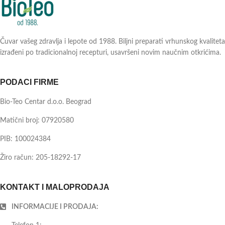
Čuvar vašeg zdravlja i lepote od 1988. Biljni preparati vrhunskog kvaliteta
izrađeni po tradicionalnoj recepturi, usavršeni novim naučnim otkrićima.
PODACI FIRME
Bio-Teo Centar d.o.o. Beograd
Matični broj: 07920580
PIB: 100024384
Žiro račun: 205-18292-17
KONTAKT I MALOPRODAJA
INFORMACIJE I PRODAJA: