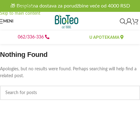
🎁 Besplatna dostava za porudžbine veće od 4000 RSD
Skip to navigation
Skip to main content
MENI
U APOTEKAMA
062/336-336
Nothing Found
Apologies, but no results were found. Perhaps searching will help find a
related post.